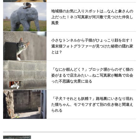
地域猫のお気に入りスポットは…なんと象さんの
上だった！ネコ写真家が河川敷で見つけた仲良し
風景
小さなトンネルから子猫がひょっこり顔を出す！
週末猫フォトグラファーが見つけた秘密の隠れ家
とは？
「なにか頼んどく？」ブロック塀からのぞく猫の
姿がまるで店主みたい→ねこ写真家が離島で出会
った不思議な光景に迫る
「子犬？それとも妖精？」路地裏にいきなり現れ
た猫ちゃん、モフモフすぎて別の生き物と間違え
られる