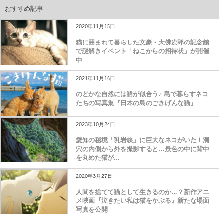
おすすめ記事
2020年11月15日
猫に囲まれて暮らした文豪・大佛次郎の記念館
で謎解きイベント「ねこからの招待状」が開催
中
2021年11月16日
のどかな自然には猫が似合う♪ 島で暮らすネコ
たちの写真集『日本の島のごきげんな猫』
2023年10月24日
愛知の秘境「乳岩峡」に巨大なネコがいた！洞
穴の内側から外を撮影すると…景色の中に背中
を丸めた猫が...
2020年3月27日
人間を捨てて猫として生きるのか…？新作アニ
メ映画『泣きたい私は猫をかぶる』新たな場面
写真を公開