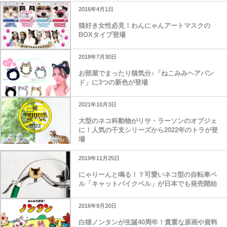
2016年4月1日
猫好き女性必見！わんにゃんアートマスクの
BOXタイプ登場
2018年7月30日
お部屋でまったり猫気分♪「ねこみみヘアバン
ド」に3つの新色が登場
2021年10月3日
大型のネコ科動物がリサ・ラーソンのオブジェ
に！人気の干支シリーズから2022年のトラが登
場
2019年11月25日
にゃりーんと鳴る！？可愛いネコ型の自転車ベ
ル「キャットバイクベル」が日本でも発売開始
2016年9月20日
白猫ノンタンが生誕40周年！貴重な原画や資料
などを展示する「DESIGN NONTAN展」が開催