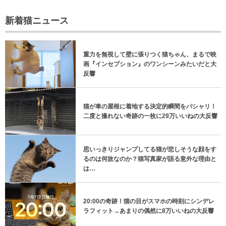
新着猫ニュース
重力を無視して壁に張りつく猫ちゃん、まるで映
画『インセプション』のワンシーンみたいだと大
反響
猫が車の屋根に着地する決定的瞬間をパシャリ！
二度と撮れない奇跡の一枚に29万いいねの大反響
思いっきりジャンプしてる猫が悲しそうな顔をす
るのは何故なのか？猫写真家が語る意外な理由と
は…
20:00の奇跡！猫の目がスマホの時刻にシンデレ
ラフィット→あまりの偶然に8万いいねの大反響