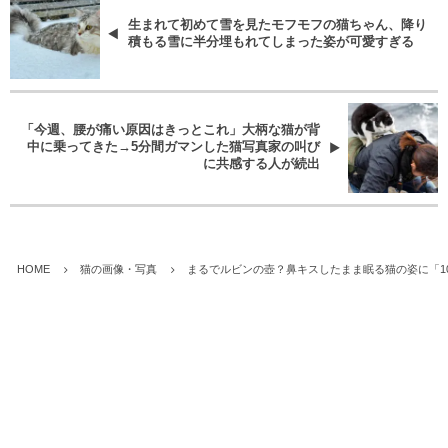
生まれて初めて雪を見たモフモフの猫ちゃん、降り
積もる雪に半分埋もれてしまった姿が可愛すぎる
「今週、腰が痛い原因はきっとこれ」大柄な猫が背
中に乗ってきた→5分間ガマンした猫写真家の叫び
に共感する人が続出
HOME
猫の画像・写真
まるでルビンの壺？鼻キスしたまま眠る猫の姿に「1