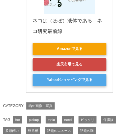
ネコは（ほぼ）液体である　ネ
コ研究最前線
Amazonで見る
楽天市場で見る
Yahoo!ショッピングで見る
CATEGORY :
猫の画像・写真
TAG :
hot
pickup
topic
trend
ビックリ
保護猫
多頭飼い
寝る猫
話題のニュース
話題の猫