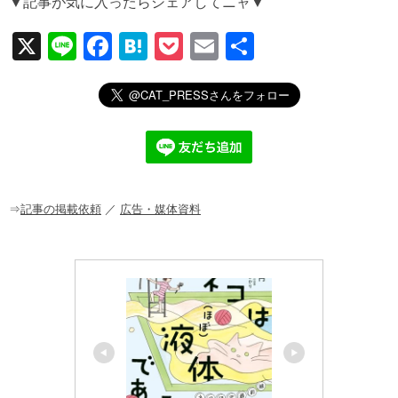
X
Li
F
H
P
E
共
n
a
at
o
m
有
e
c
e
ck
ail
e
n
et
b
a
o
o
⇒
記事の掲載依頼
／
広告・媒体資料
k