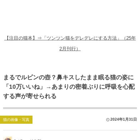
猫の商品レビュー
猫の豆知識・雑学
猫の調査データ
【注目の猫本】⇒「ツンツン猫をデレデレにする方法」（25年
猫の譲渡会
2月刊行）
猫の社会問題
猫のゲーム・アプリ
まるでルビンの壺？鼻キスしたまま眠る猫の姿に
「10万いいね」→あまりの密着ぶりに呼吸を心配
猫のフリー写真素材
する声が寄せられる
2024年1月31日
猫の画像・写真