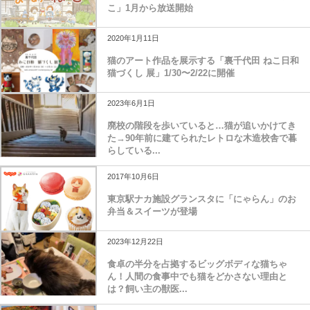
こ」1月から放送開始
2020年1月11日
猫のアート作品を展示する「裏千代田 ねこ日和
猫づくし 展」1/30〜2/22に開催
2023年6月1日
廃校の階段を歩いていると…猫が追いかけてき
た→90年前に建てられたレトロな木造校舎で暮
らしている...
2017年10月6日
東京駅ナカ施設グランスタに「にゃらん」のお
弁当＆スイーツが登場
2023年12月22日
食卓の半分を占拠するビッグボディな猫ちゃ
ん！人間の食事中でも猫をどかさない理由と
は？飼い主の獣医...