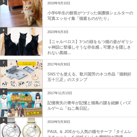
5
2019年9月15日
小学6年生の館長がつづった保護猫シェルターの
写真エッセイ集「猫庭ものがたり」
6
2023年6月3日
【ニャルベロス】3つの頭をもつ猫の姿がギリシ
ャ神話に登場しそうな存在感→可愛さを隠しき
れない黒猫...
7
2017年6月30日
SNSでも使える、歌川国芳のネコ作品「猫飼好
五十三疋」のスタンプ
8
2017年11月13日
記憶喪失の青年が記憶と猫島の謎を紐解くパズ
ルゲーム「ねこ島日記」
9
2019年5月30日
PAUL ＆ JOEから人気の猫モチーフ「タイムレ