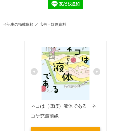
b
a
o
o
⇒
記事の掲載依頼
／
広告・媒体資料
k
ネコは（ほぼ）液体である　ネ
コ研究最前線