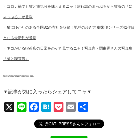
・
コロナ禍でも猫と旅気分を味わえるニャ！旅行誌のまっぷるから猫版の『に
ゃっぷる』が登場
・
猫にゆかりのある全国82の寺社を収録！地球の歩き方 御朱印シリーズ42作目
となる最新刊が登場
・
ネコがいる喫茶店の日常をのぞき見するニャ！写真家・関由香さんの写真集
「猫と喫茶店」
(C) Shobunsha Holdings, Inc.
▼記事が気に入ったらシェアしてニャ▼
X
Li
F
H
P
E
共
n
a
at
o
m
有
e
c
e
ck
ail
e
n
et