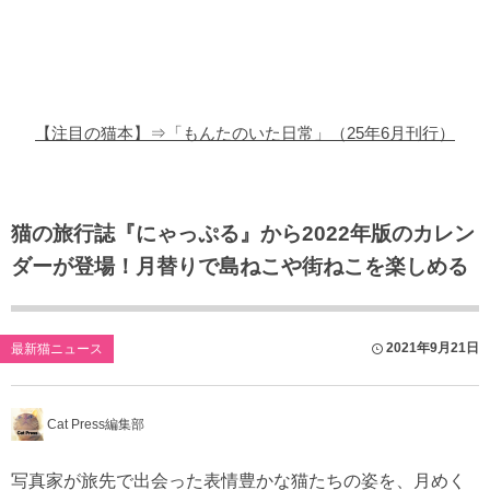
猫の商品レビュー
猫の豆知識・雑学
猫の調査データ
【注目の猫本】⇒「もんたのいた日常」（25年6月刊行）
猫の譲渡会
猫の社会問題
猫の旅行誌『にゃっぷる』から2022年版のカレン
ダーが登場！月替りで島ねこや街ねこを楽しめる
猫のゲーム・アプリ
猫のフリー写真素材
2021年9月21日
最新猫ニュース
Cat Press編集部
写真家が旅先で出会った表情豊かな猫たちの姿を、月めく