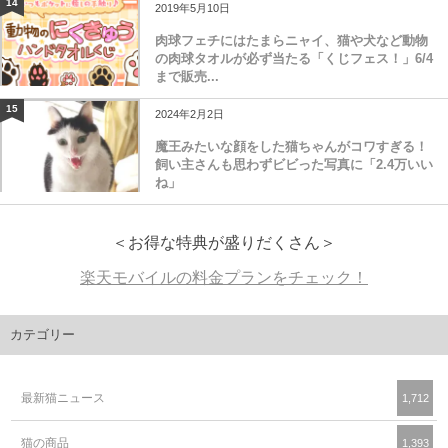
14
2019年5月10日
肉球フェチにはたまらニャイ、猫や犬など動物
の肉球タオルが必ず当たる「くじフェス！」6/4
まで販売...
15
2024年2月2日
魔王みたいな顔をした猫ちゃんがコワすぎる！
飼い主さんも思わずビビった写真に「2.4万いい
ね」
＜お得な特典が盛りだくさん＞
楽天モバイルの料金プランをチェック！
カテゴリー
最新猫ニュース
1,712
猫の商品
1,393