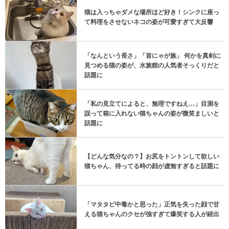
猫は入っちゃダメな場所ほど好き！シンクに座っ
て料理をさせないネコの姿が可愛すぎて大反響
「なんという長さ」「首にゃが族」 何かを真剣に
見つめる猫の姿が、水族館の人気者そっくりだと
話題に
「私の見立てによると、無理ですねえ…」目測を
誤って箱に入れない猫ちゃんの姿が微笑ましいと
話題に
【どんな気分なの？】お尻をトントンして欲しい
猫ちゃん、待ってる時の顔が虚無すぎると話題に
「マタタビ中毒かと思った」正気を失った顔で甘
える猫ちゃんのクセが強すぎて爆笑する人が続出