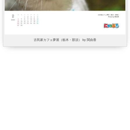
古民家カフェ夢屋（栃木・那須） by 関由香