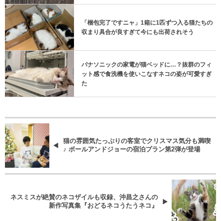
「梱包完了ですニャ」1箱に1匹ずつ入る猫たちの
収まり具合が良すぎて今にも出荷されそう
パナソニックの家電が猫ベッドに…？抜群のフィ
ット感で食洗機を使いこなすネコの姿が可愛すぎ
た
猫の雰囲気たっぷりの客室でクリスマス気分も満喫
♪ ポールアンドジョーの宿泊プラン第2弾が登場
ネスミスが絶賛のネコザイルも収録、沖昌之さんの
新作写真集​​『おどるネコうたうネコ』