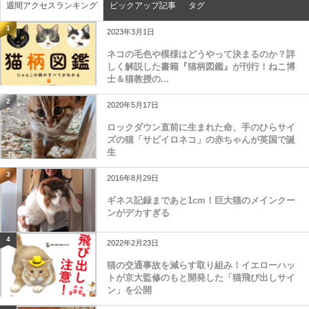
週間アクセスランキング
ピックアップ記事
タグ
1
2023年3月1日
ネコの毛色や模様はどうやって決まるのか？詳
しく解説した書籍『猫柄図鑑』が刊行！ねこ博
士＆猫教授の...
2
2020年5月17日
ロックダウン直前に生まれた命、手のひらサイ
ズの猫「サビイロネコ」の赤ちゃんが英国で誕
生
3
2016年8月29日
ギネス記録まであと1cm！巨大猫のメインクー
ンがデカすぎる
4
2022年2月23日
猫の交通事故を減らす取り組み！イエローハッ
トが京大監修のもと開発した「猫飛び出しサイ
ン」を公開