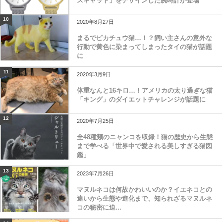
スキャット」をデザインした腕時計が登場
10
2020年8月27日
まるでピカチュウ猫…！？飼い主さんの意外な
行動で黄色に染まってしまったタイの猫が話題
に
11
2020年3月9日
体重なんと16キロ…！アメリカの太り過ぎな猫
「キング」のダイエットチャレンジが話題に
12
2020年7月25日
全48種類のニャンコを収録！猫の歴史から生態
まで学べる「世界中で愛される美しすぎる猫図
鑑」
13
2023年7月26日
マヌルネコは何故かわいいのか？イエネコとの
違いから生態や進化まで、知られざるマヌルネ
コの秘密に迫...