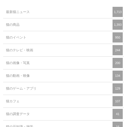
最新猫ニュース
1,713
猫の商品
1,393
猫のイベント
950
猫のテレビ・映画
244
猫の画像・写真
200
猫の動画・映像
134
猫のゲーム・アプリ
129
猫カフェ
107
猫の調査データ
41
猫の豆知識・雑学
16