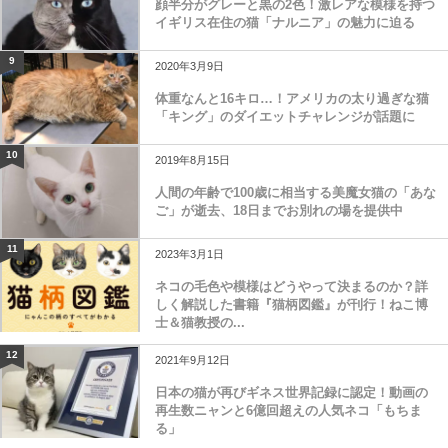
顔半分がグレーと黒の2色！激レアな模様を持つ
イギリス在住の猫「ナルニア」の魅力に迫る
9
2020年3月9日
体重なんと16キロ…！アメリカの太り過ぎな猫
「キング」のダイエットチャレンジが話題に
10
2019年8月15日
人間の年齢で100歳に相当する美魔女猫の「あな
ご」が逝去、18日までお別れの場を提供中
11
2023年3月1日
ネコの毛色や模様はどうやって決まるのか？詳
しく解説した書籍『猫柄図鑑』が刊行！ねこ博
士＆猫教授の...
12
2021年9月12日
日本の猫が再びギネス世界記録に認定！動画の
再生数ニャンと6億回超えの人気ネコ「もちま
る」