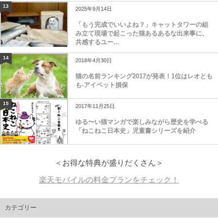
13
2025年9月14日
「もう完成でいいよね？」キャットタワーの組
み立て現場で起こった猫あるあるな出来事に、
共感するユー...
14
2018年4月30日
猫の名前ランキング2017が発表！1位はレオとも
も-アイペット損保
15
2017年11月25日
ゆる〜い猫マンガで楽しみながら歴史を学べる
「ねこねこ日本史」児童書シリーズを紹介
＜お得な特典が盛りだくさん＞
楽天モバイルの料金プランをチェック！
カテゴリー