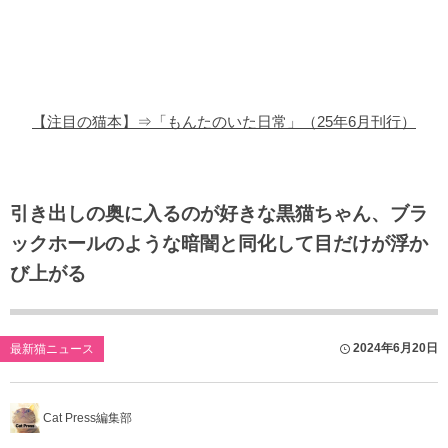
猫の商品レビュー
猫の豆知識・雑学
猫の調査データ
【注目の猫本】⇒「もんたのいた日常」（25年6月刊行）
猫の譲渡会
猫の社会問題
引き出しの奥に入るのが好きな黒猫ちゃん、ブラ
ックホールのような暗闇と同化して目だけが浮か
猫のゲーム・アプリ
び上がる
猫のフリー写真素材
2024年6月20日
最新猫ニュース
Cat Press編集部