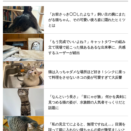
「お前さっき◯◯したよな？」飼い主の腕にまた
がる猫ちゃん、その可愛い後ろ姿に隠れたヒミツ
とは
「もう完成でいいよね？」キャットタワーの組み
立て現場で起こった猫あるあるな出来事に、共感
するユーザーが続出
猫は入っちゃダメな場所ほど好き！シンクに座っ
て料理をさせないネコの姿が可愛すぎて大反響
「なんという長さ」「首にゃが族」 何かを真剣に
見つめる猫の姿が、水族館の人気者そっくりだと
話題に
「私の見立てによると、無理ですねえ…」目測を
誤って箱に入れない猫ちゃんの姿が微笑ましいと