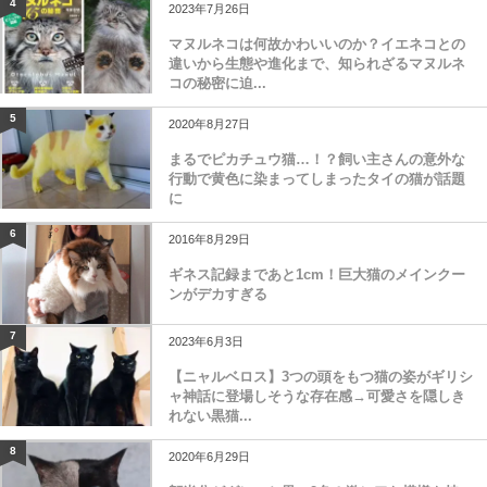
4
2023年7月26日
マヌルネコは何故かわいいのか？イエネコとの
違いから生態や進化まで、知られざるマヌルネ
コの秘密に迫...
5
2020年8月27日
まるでピカチュウ猫…！？飼い主さんの意外な
行動で黄色に染まってしまったタイの猫が話題
に
6
2016年8月29日
ギネス記録まであと1cm！巨大猫のメインクー
ンがデカすぎる
7
2023年6月3日
【ニャルベロス】3つの頭をもつ猫の姿がギリシ
ャ神話に登場しそうな存在感→可愛さを隠しき
れない黒猫...
8
2020年6月29日