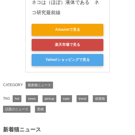
ネコは（ほぼ）液体である　ネ
コ研究最前線
Amazonで見る
楽天市場で見る
Yahoo!ショッピングで見る
CATEGORY :
最新猫ニュース
TAG :
hot
news
pickup
topic
trend
保護猫
話題のニュース
黒猫
新着猫ニュース