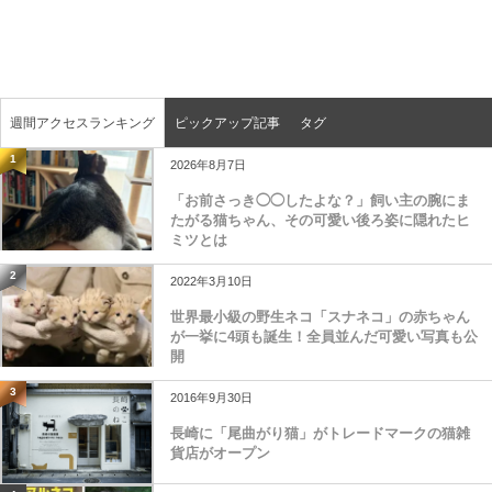
週間アクセスランキング
ピックアップ記事
タグ
1
2026年8月7日
「お前さっき◯◯したよな？」飼い主の腕にま
たがる猫ちゃん、その可愛い後ろ姿に隠れたヒ
ミツとは
2
2022年3月10日
世界最小級の野生ネコ「スナネコ」の赤ちゃん
が一挙に4頭も誕生！全員並んだ可愛い写真も公
開
3
2016年9月30日
長崎に「尾曲がり猫」がトレードマークの猫雑
貨店がオープン