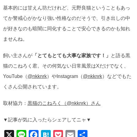
基本的には甘えん坊だけれど、元野良猫ということもあっ
てか警戒心がかなり強い性格なのだそうで、引き出しの中
が好きなのも暗闇に同化することで安心できるのかも知れ
ませんね。
飼い主さんが
「とてもとても大事な家族です！」
と語る黒
猫のこねろく君。その何気ない日常風景はXだけでなく、
YouTube（
@nkknrk
）やInstagram（
@nkknrk
）などでもた
くさん公開されています。
取材協力：
黒猫のこねろく（@nkknrk）さん
▼記事が気に入ったらシェアしてニャ▼
X
Li
F
H
P
E
共