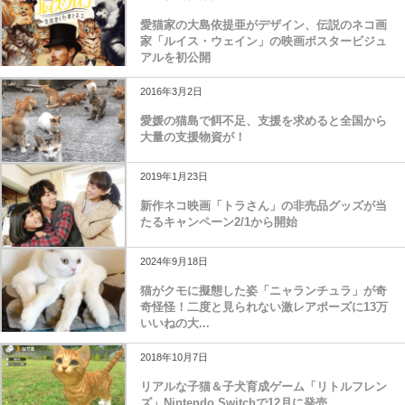
愛猫家の大島依提亜がデザイン、伝説のネコ画
家「ルイス・ウェイン」の映画ポスタービジュ
アルを初公開
2016年3月2日
愛媛の猫島で餌不足、支援を求めると全国から
大量の支援物資が！
2019年1月23日
新作ネコ映画「トラさん」の非売品グッズが当
たるキャンペーン2/1から開始
2024年9月18日
猫がクモに擬態した姿「ニャランチュラ」が奇
奇怪怪！二度と見られない激レアポーズに13万
いいねの大...
2018年10月7日
リアルな子猫＆子犬育成ゲーム「リトルフレン
ズ」Nintendo Switchで12月に発売