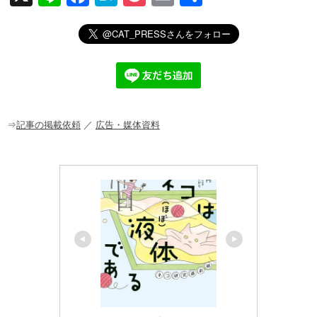
n
a
at
o
m
有
e
c
e
ck
ail
e
n
et
b
a
o
o
⇒
記事の掲載依頼
／
広告・媒体資料
k