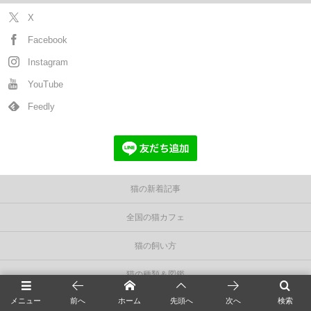
X
Facebook
Instagram
YouTube
Feedly
猫の新着記事
全国の猫カフェ
猫の飼い方
猫の種類＆図鑑
メニュー
前へ
ホーム
先頭へ
次へ
検索
猫の毛色/柄/模様