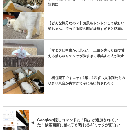
話題に
【どんな気分なの？】お尻をトントンして欲しい
猫ちゃん、待ってる時の顔が虚無すぎると話題に
「マタタビ中毒かと思った」正気を失った顔で甘
える猫ちゃんのクセが強すぎて爆笑する人が続出
「梱包完了ですニャ」1箱に1匹ずつ入る猫たちの
収まり具合が良すぎて今にも出荷されそう
Googleの隠しコマンドに「猫」が追加されてい
た！検索画面に猫の手が現れるギミックが面白い