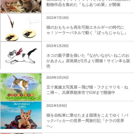
動物作品を集めた「もふあつめ展」が開催
2021年7月19日
猫のおもちゃも再生可能エネルギーの時代に
ゃ！ソーラーパネルで動く「ぼっちじゃらし」
2021年1月29日
ネコの親子愛を描いた『ながいながい ねこのお
かあさん』原画展が2月より開催！サイン本も販
売
2019年3月24日
五十嵐健太写真展～飛び猫・フクとマリモ・ね
こ禅～、兵庫県朝来市でGWまで開催中
2021年5月8日
猫を自転車に乗せたまま国境をこえてゆく！バ
ックパッカーの世界一周旅行記「ナラの世界
へ」