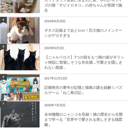
ロックダウン直前に生まれた命、手のひらサイ
ズの猫「サビイロネコ」の赤ちゃんが英国で誕
生
4
2016年8月29日
ギネス記録まであと1cm！巨大猫のメインクー
ンがデカすぎる
5
2023年6月3日
【ニャルベロス】3つの頭をもつ猫の姿がギリシ
ャ神話に登場しそうな存在感→可愛さを隠しき
れない黒猫...
6
2017年11月13日
記憶喪失の青年が記憶と猫島の謎を紐解くパズ
ルゲーム「ねこ島日記」
7
2020年7月25日
全48種類のニャンコを収録！猫の歴史から生態
まで学べる「世界中で愛される美しすぎる猫図
鑑」