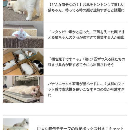
【どんな気分なの？】お尻をトントンして欲しい
猫ちゃん、待ってる時の顔が虚無すぎると話題に
「マタタビ中毒かと思った」正気を失った顔で甘
える猫ちゃんのクセが強すぎて爆笑する人が続出
「梱包完了ですニャ」1箱に1匹ずつ入る猫たちの
収まり具合が良すぎて今にも出荷されそう
パナソニックの家電が猫ベッドに…？抜群のフィ
ット感で食洗機を使いこなすネコの姿が可愛すぎ
た
巨大な猫缶モチーフの収納ボックス付き！キャット