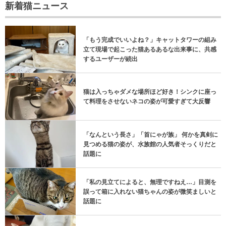
新着猫ニュース
「もう完成でいいよね？」キャットタワーの組み
立て現場で起こった猫あるあるな出来事に、共感
するユーザーが続出
猫は入っちゃダメな場所ほど好き！シンクに座っ
て料理をさせないネコの姿が可愛すぎて大反響
「なんという長さ」「首にゃが族」 何かを真剣に
見つめる猫の姿が、水族館の人気者そっくりだと
話題に
「私の見立てによると、無理ですねえ…」目測を
誤って箱に入れない猫ちゃんの姿が微笑ましいと
話題に