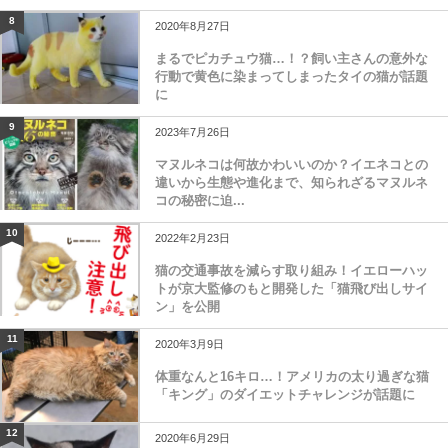
8
2020年8月27日
まるでピカチュウ猫…！？飼い主さんの意外な
行動で黄色に染まってしまったタイの猫が話題
に
9
2023年7月26日
マヌルネコは何故かわいいのか？イエネコとの
違いから生態や進化まで、知られざるマヌルネ
コの秘密に迫...
10
2022年2月23日
猫の交通事故を減らす取り組み！イエローハッ
トが京大監修のもと開発した「猫飛び出しサイ
ン」を公開
11
2020年3月9日
体重なんと16キロ…！アメリカの太り過ぎな猫
「キング」のダイエットチャレンジが話題に
12
2020年6月29日