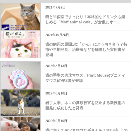
2021年7月9日
猫と半個室でまったり！本格的なドリンクも楽
しめる「Moff animal cafe」が倉敷にオー...
2021年10月26日
猫の病死の原因1位「がん」にどう向き合う？特
徴や早期発見、治療法などを解説した実用書が
登場
2018年3月13日
猫の手型の肉球マウス、Pnitt Mouse(プニティ
マウス)の第2弾が登場
2017年8月18日
岩手大学、ネコの糞尿被害を防止する新技術の
開発に成功したと発表
2020年9月10日
猫に加えてキツネやウサギさんも！200点以上の