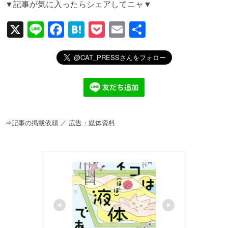
▼記事が気に入ったらシェアしてニャ▼
X
Li
F
H
P
E
共
n
a
at
o
m
有
e
c
e
ck
ail
e
n
et
b
a
o
o
⇒
記事の掲載依頼
／
広告・媒体資料
k