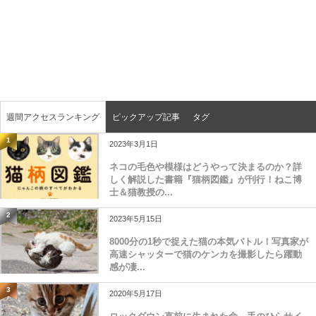
週間アクセスランキング
ピックアップ記事
タグ
1
2023年3月1日
ネコの毛色や模様はどうやって決まるのか？詳
しく解説した書籍『猫柄図鑑』が刊行！ねこ博
士＆猫教授の...
2
2023年5月15日
8000分の1秒で捉えた猫の本気バトル！写真家が
高速シャッターで猫のケンカを撮影したら躍動
感が凄...
3
2020年5月17日