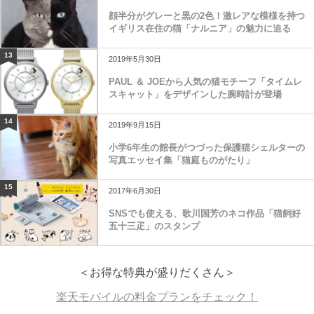
顔半分がグレーと黒の2色！激レアな模様を持つ
イギリス在住の猫「ナルニア」の魅力に迫る
13
2019年5月30日
PAUL ＆ JOEから人気の猫モチーフ「タイムレ
スキャット」をデザインした腕時計が登場
14
2019年9月15日
小学6年生の館長がつづった保護猫シェルターの
写真エッセイ集「猫庭ものがたり」
15
2017年6月30日
SNSでも使える、歌川国芳のネコ作品「猫飼好
五十三疋」のスタンプ
＜お得な特典が盛りだくさん＞
楽天モバイルの料金プランをチェック！