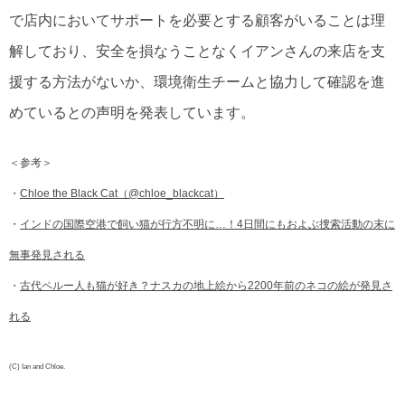
で店内においてサポートを必要とする顧客がいることは理
解しており、安全を損なうことなくイアンさんの来店を支
援する方法がないか、環境衛生チームと協力して確認を進
めているとの声明を発表しています。
＜参考＞
・
Chloe the Black Cat（@chloe_blackcat）
・
インドの国際空港で飼い猫が行方不明に…！4日間にもおよぶ捜索活動の末に
無事発見される
・
古代ペルー人も猫が好き？ナスカの地上絵から2200年前のネコの絵が発見さ
れる
(C) Ian and Chloe.