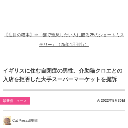
猫の商品レビュー
猫の豆知識・雑学
猫の調査データ
【注目の猫本】⇒「猫で窒息したい人に贈る25のショートミス
猫の譲渡会
テリー」（25年4月刊行）
猫の社会問題
猫のゲーム・アプリ
イギリスに住む自閉症の男性、介助猫クロエとの
入店を拒否した大手スーパーマーケットを提訴
猫のフリー写真素材
2022年5月30日
最新猫ニュース
Cat Press編集部