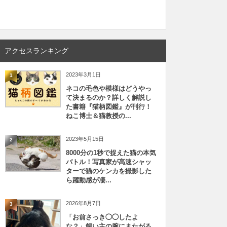
アクセスランキング
2023年3月1日
1
ネコの毛色や模様はどうやっ
て決まるのか？詳しく解説し
た書籍『猫柄図鑑』が刊行！
ねこ博士＆猫教授の...
2023年5月15日
2
8000分の1秒で捉えた猫の本気
バトル！写真家が高速シャッ
ターで猫のケンカを撮影した
ら躍動感が凄...
2026年8月7日
3
「お前さっき◯◯したよ
な？」飼い主の腕にまたがる