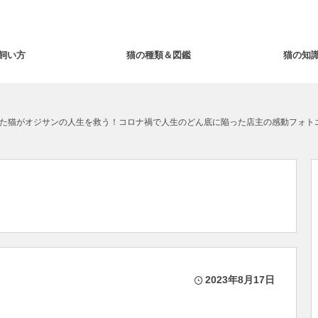
飼い方
猫の種類＆図鑑
猫の知
た猫がオジサンの人生を救う！コロナ禍で人生のどん底に陥った店主の感動フォト
2023年8月17日