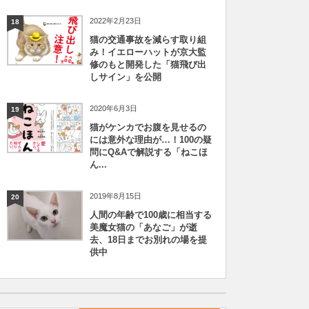
2022年2月23日
18
猫の交通事故を減らす取り組
み！イエローハットが京大監
修のもと開発した「猫飛び出
しサイン」を公開
2020年6月3日
19
猫がケンカでお腹を見せるの
には意外な理由が…！100の疑
問にQ&Aで解説する「ねこほ
ん...
2019年8月15日
20
人間の年齢で100歳に相当する
美魔女猫の「あなご」が逝
去、18日までお別れの場を提
供中