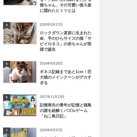
猫ちゃん、その可愛い後ろ姿
に隠れたヒミツとは
2020年5月17日
4
ロックダウン直前に生まれた
命、手のひらサイズの猫「サ
ビイロネコ」の赤ちゃんが英
国で誕生
2016年8月29日
5
ギネス記録まであと1cm！巨
大猫のメインクーンがデカす
ぎる
2017年11月13日
6
記憶喪失の青年が記憶と猫島
の謎を紐解くパズルゲーム
「ねこ島日記」
2020年8月27日
7