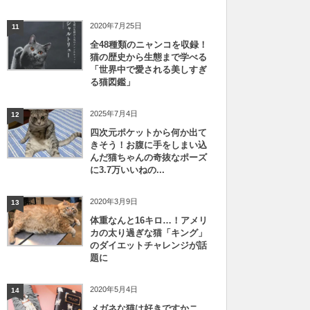
2020年7月25日
11
全48種類のニャンコを収録！
猫の歴史から生態まで学べる
「世界中で愛される美しすぎ
る猫図鑑」
2025年7月4日
12
四次元ポケットから何か出て
きそう！お腹に手をしまい込
んだ猫ちゃんの奇抜なポーズ
に3.7万いいねの...
2020年3月9日
13
体重なんと16キロ…！アメリ
カの太り過ぎな猫「キング」
のダイエットチャレンジが話
題に
2020年5月4日
14
メガネな猫は好きですかニ