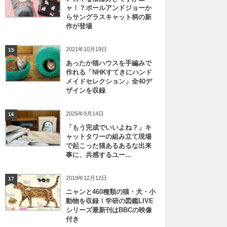
ャ！？ポールアンドジョーか
らサングラスキャット柄の新
作が登場
2021年10月19日
15
あったか猫ハウスを手編みで
作れる「NHKすてきにハンド
メイドセレクション」全40デ
ザインを収録
2025年9月14日
16
「もう完成でいいよね？」キ
ャットタワーの組み立て現場
で起こった猫あるあるな出来
事に、共感するユー...
2019年12月12日
17
ニャンと460種類の猫・犬・小
動物を収録！学研の図鑑LIVE
シリーズ最新刊はBBCの映像
付き