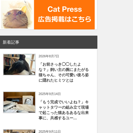
新着記事
2026年8月7日
「お前さっき◯◯したよ
な？」飼い主の腕にまたがる
猫ちゃん、その可愛い後ろ姿
に隠れたヒミツとは
2025年9月14日
「もう完成でいいよね？」キ
ャットタワーの組み立て現場
で起こった猫あるあるな出来
事に、共感するユー...
2025年9月11日