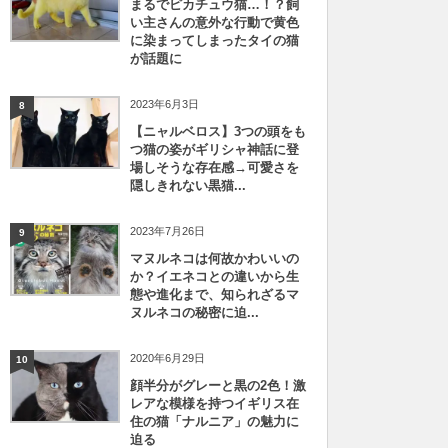
まるでピカチュウ猫…！？飼
い主さんの意外な行動で黄色
に染まってしまったタイの猫
が話題に
2023年6月3日
8
【ニャルベロス】3つの頭をも
つ猫の姿がギリシャ神話に登
場しそうな存在感→可愛さを
隠しきれない黒猫...
2023年7月26日
9
マヌルネコは何故かわいいの
か？イエネコとの違いから生
態や進化まで、知られざるマ
ヌルネコの秘密に迫...
2020年6月29日
10
顔半分がグレーと黒の2色！激
レアな模様を持つイギリス在
住の猫「ナルニア」の魅力に
迫る