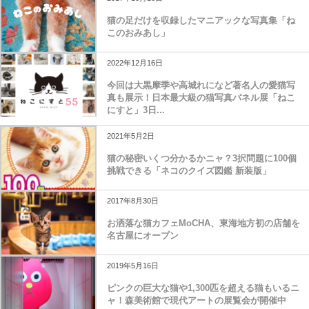
猫の足だけを収録したマニアックな写真集「ね
このおみあし」
2022年12月16日
今回は大黒摩季や高城れになど著名人の愛猫写
真も展示！日本最大級の猫写真パネル展「ねこ
にすと」3日...
2021年5月2日
猫の秘密いくつ分かるかニャ？3択問題に100個
挑戦できる「ネコのクイズ図鑑 新装版」
2017年8月30日
お洒落な猫カフェMoCHA、東海地方初の店舗を
名古屋にオープン
2019年5月16日
ピンクの巨大な猫や1,300匹を超える猫もいるニ
ャ！森美術館で現代アートの展覧会が開催中