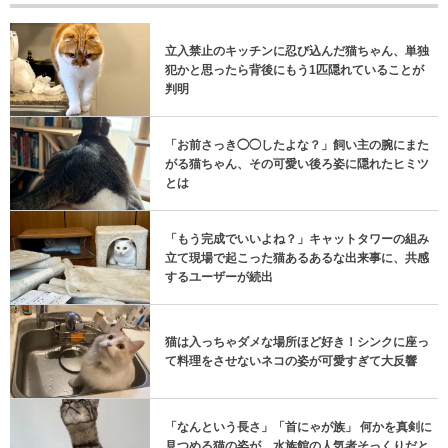
立入禁止のキッチンに忍び込んだ猫ちゃん、単独
犯かと思ったら背後にもう1匹隠れていることが
判明
「お前さっき◯◯したよな？」飼い主の腕にまた
がる猫ちゃん、その可愛い後ろ姿に隠れたヒミツ
とは
「もう完成でいいよね？」キャットタワーの組み
立て現場で起こった猫あるあるな出来事に、共感
するユーザーが続出
猫は入っちゃダメな場所ほど好き！シンクに座っ
て料理をさせないネコの姿が可愛すぎて大反響
「なんという長さ」「首にゃが族」 何かを真剣に
見つめる猫の姿が、水族館の人気者そっくりだと