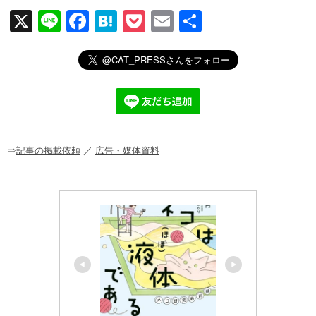
X
Li
F
H
P
E
共
n
a
at
o
m
有
e
c
e
ck
ail
e
n
et
b
a
o
o
⇒
記事の掲載依頼
／
広告・媒体資料
k