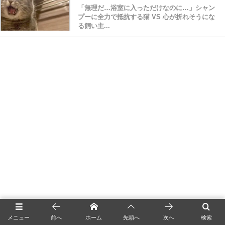
「無理だ…浴室に入っただけなのに…」シャン
プーに全力で抵抗する猫 VS 心が折れそうにな
る飼い主...
メニュー
前へ
ホーム
先頭へ
次へ
検索