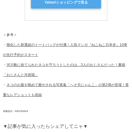
Yahoo!ショッピングで見る
＜参考＞
・
猫化した新選組のトートバッグが付属！人気マンガ『ねこねこ日本史』10巻
の先行予約がスタート
・
河川敷に捨てられたネコを守ろうとしたのは…3人のおじさんだった！書籍
「おじさんと河原猫」
・
ネコのお腹を眺めて癒やされる写真集「へそ天にゃんこ」の第2弾が登場！貴
重なレアショットも収録
画像提供：KADOKAWA
▼記事が気に入ったらシェアしてニャ▼