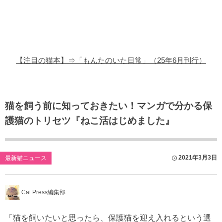
猫の商品レビュー
猫の豆知識・雑学
猫の調査データ
【注目の猫本】⇒「もんたのいた日常」（25年6月刊行）
猫の譲渡会
猫の社会問題
猫を飼う前に知っておきたい！マンガで分かる保
護猫のトリセツ『ねこ活はじめました』
猫のゲーム・アプリ
猫のフリー写真素材
2021年3月3日
最新猫ニュース
Cat Press編集部
「猫を飼いたいと思ったら、保護猫を迎え入れるという選