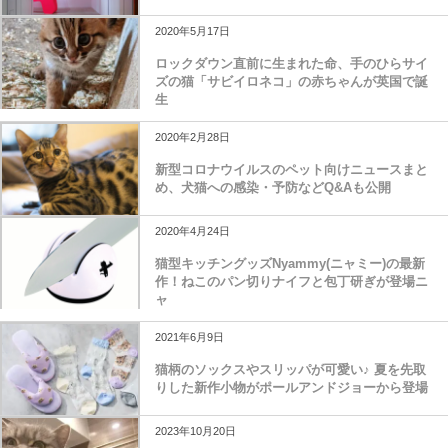
2020年5月17日
ロックダウン直前に生まれた命、手のひらサイ
ズの猫「サビイロネコ」の赤ちゃんが英国で誕
生
2020年2月28日
新型コロナウイルスのペット向けニュースまと
め、犬猫への感染・予防などQ&Aも公開
2020年4月24日
猫型キッチングッズNyammy(ニャミー)の最新
作！ねこのパン切りナイフと包丁研ぎが登場ニ
ャ
2021年6月9日
猫柄のソックスやスリッパが可愛い♪ 夏を先取
りした新作小物がポールアンドジョーから登場
2023年10月20日