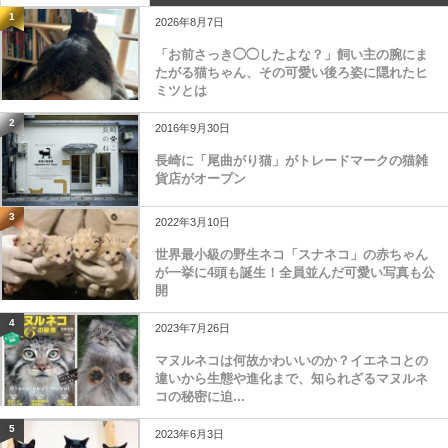
1
2026年8月7日
「お前さっき◯◯したよな？」飼い主の腕にま
たがる猫ちゃん、その可愛い後ろ姿に隠れたヒ
ミツとは
2
2016年9月30日
長崎に「尾曲がり猫」がトレードマークの猫雑
貨店がオープン
3
2022年3月10日
世界最小級の野生ネコ「スナネコ」の赤ちゃん
が一挙に4頭も誕生！全員並んだ可愛い写真も公
開
4
2023年7月26日
マヌルネコは何故かわいいのか？イエネコとの
違いから生態や進化まで、知られざるマヌルネ
コの秘密に迫...
5
2023年6月3日