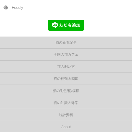
Feedly
猫の新着記事
全国の猫カフェ
猫の飼い方
猫の種類＆図鑑
猫の毛色/柄/模様
猫の知識＆雑学
統計資料
About