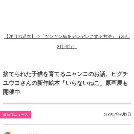
猫の商品レビュー
猫の豆知識・雑学
猫の調査データ
【注目の猫本】⇒「ツンツン猫をデレデレにする方法」（25年
猫の譲渡会
2月刊行）
猫の社会問題
猫のゲーム・アプリ
捨てられた子猫を育てるニャンコのお話、ヒグチ
ユウコさんの新作絵本「いらないねこ」原画展も
猫のフリー写真素材
開催中
2017年9月9日
最新猫ニュース