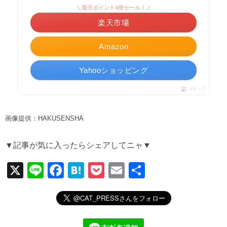
＼楽天ポイント4倍セール！／
楽天市場
Amazon
Yahooショッピング
ポチップ
画像提供：HAKUSENSHA
▼記事が気に入ったらシェアしてニャ▼
X
Li
F
H
P
E
共
n
a
at
o
m
有
e
c
e
ck
ail
e
n
et