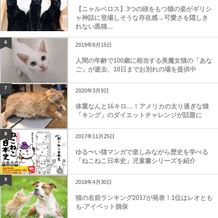
【ニャルベロス】3つの頭をもつ猫の姿がギリシ
ャ神話に登場しそうな存在感→可愛さを隠しき
れない黒猫...
6
2019年8月15日
人間の年齢で100歳に相当する美魔女猫の「あな
ご」が逝去、18日までお別れの場を提供中
7
2020年3月9日
体重なんと16キロ…！アメリカの太り過ぎな猫
「キング」のダイエットチャレンジが話題に
8
2017年11月25日
ゆる〜い猫マンガで楽しみながら歴史を学べる
「ねこねこ日本史」児童書シリーズを紹介
9
2018年4月30日
猫の名前ランキング2017が発表！1位はレオとも
も-アイペット損保