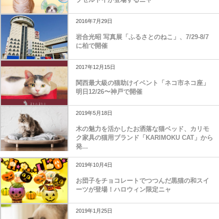
2016年7月29日
岩合光昭 写真展「ふるさとのねこ」、7/29-8/7
に柏で開催
2017年12月15日
関西最大級の猫助けイベント「ネコ市ネコ座」
明日12/26〜神戸で開催
2019年5月18日
木の魅力を活かしたお洒落な猫ベッド、カリモ
ク家具の猫用ブランド「KARIMOKU CAT」から
発...
2019年10月4日
お団子をチョコレートでつつんだ黒猫の和スイ
ーツが登場！ハロウィン限定ニャ
2019年1月25日