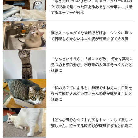
「もう完成でいいよね？」キャットタワーの組み
立て現場で起こった猫あるあるな出来事に、共感
するユーザーが続出
猫は入っちゃダメな場所ほど好き！シンクに座っ
て料理をさせないネコの姿が可愛すぎて大反響
「なんという長さ」「首にゃが族」 何かを真剣に
見つめる猫の姿が、水族館の人気者そっくりだと
話題に
「私の見立てによると、無理ですねえ…」目測を
誤って箱に入れない猫ちゃんの姿が微笑ましいと
話題に
【どんな気分なの？】お尻をトントンして欲しい
猫ちゃん、待ってる時の顔が虚無すぎると話題に