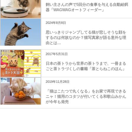
飼い主さんの声で5回分の食事を与える自動給餌
器「WAGWAGオートフィーダー」
2024年8月8日
思いっきりジャンプしてる猫が悲しそうな顔を
するのは何故なのか？猫写真家が語る意外な理
由とは…
2017年5月31日
日本の茶トラから世界の茶トラまで、一冊まる
ごと茶トラづくしの書籍「茶とらねこのほん」
2019年11月28日
「猫はこたつで丸くなる」をお家で再現できる
ニャ！猫用のコタツが付いてくる和歌山みかん
が今年も発売