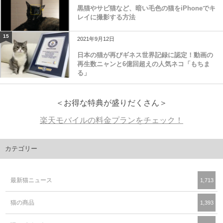
黒猫やサビ猫など、暗い毛色の猫をiPhoneでキ
レイに撮影する方法
15
2021年9月12日
日本の猫が再びギネス世界記録に認定！動画の
再生数ニャンと6億回超えの人気ネコ「もちま
る」
＜お得な特典が盛りだくさん＞
楽天モバイルの料金プランをチェック！
カテゴリー
最新猫ニュース
1,713
猫の商品
1,393