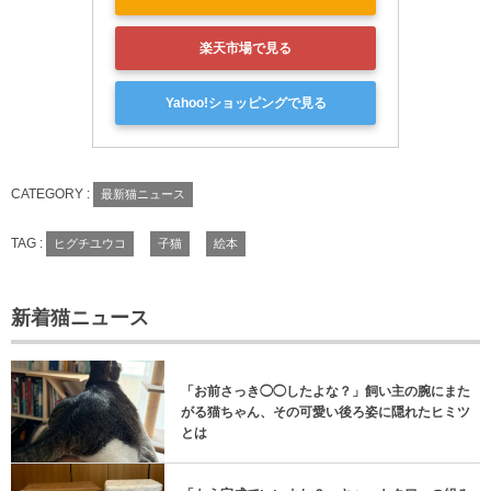
楽天市場で見る
Yahoo!ショッピングで見る
CATEGORY :
最新猫ニュース
TAG :
ヒグチユウコ
子猫
絵本
新着猫ニュース
「お前さっき◯◯したよな？」飼い主の腕にまた
がる猫ちゃん、その可愛い後ろ姿に隠れたヒミツ
とは