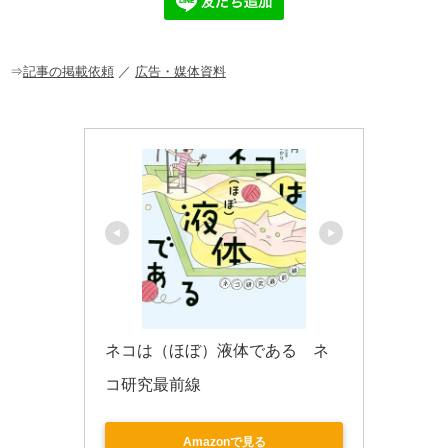
b
a
o
o
⇒
記事の掲載依頼
／
広告・媒体資料
k
ネコは（ほぼ）液体である　ネ
コ研究最前線
Amazonで見る