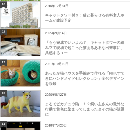
10
2016年12月31日
キャットタワー付き！猫と暮らせる有料老人ホ
ームが建設予定
11
2025年9月14日
「もう完成でいいよね？」キャットタワーの組
み立て現場で起こった猫あるあるな出来事に、
共感するユー...
12
2021年10月19日
あったか猫ハウスを手編みで作れる「NHKすて
きにハンドメイドセレクション」全40デザイン
を収録
13
2020年8月27日
まるでピカチュウ猫…！？飼い主さんの意外な
行動で黄色に染まってしまったタイの猫が話題
に
14
2018年7月25日