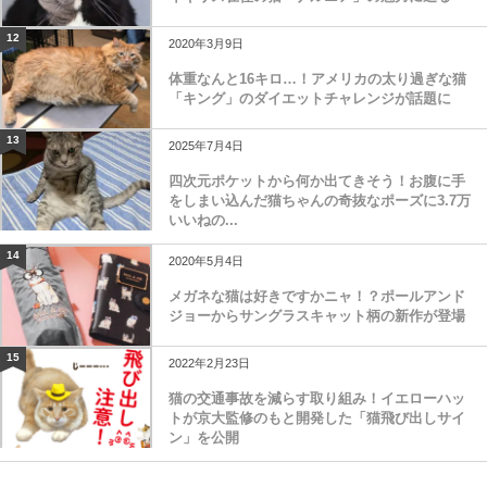
12
2020年3月9日
体重なんと16キロ…！アメリカの太り過ぎな猫
「キング」のダイエットチャレンジが話題に
13
2025年7月4日
四次元ポケットから何か出てきそう！お腹に手
をしまい込んだ猫ちゃんの奇抜なポーズに3.7万
いいねの...
14
2020年5月4日
メガネな猫は好きですかニャ！？ポールアンド
ジョーからサングラスキャット柄の新作が登場
15
2022年2月23日
猫の交通事故を減らす取り組み！イエローハッ
トが京大監修のもと開発した「猫飛び出しサイ
ン」を公開