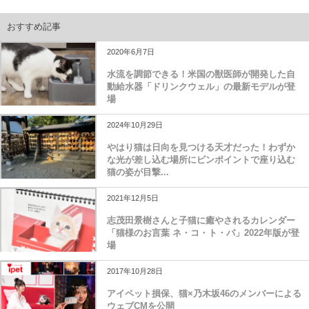
おすすめ記事
2020年6月7日
水流を調節できる！米国の獣医師が開発した自
動給水器「ドリンクウェル」の最新モデルが登
場
2024年10月29日
やはり猫は日向を見つける天才だった！わずか
な光が差し込む場所にピンポイントで座り込む
猫の姿が目撃...
2021年12月5日
志茂田景樹さんと子猫に癒やされるカレンダー
「猫様のお言葉 ネ・コ・ト・バ」2022年版が登
場
2017年10月28日
アイペット損保、猫×乃木坂46のメンバーによる
ウェブCMを公開