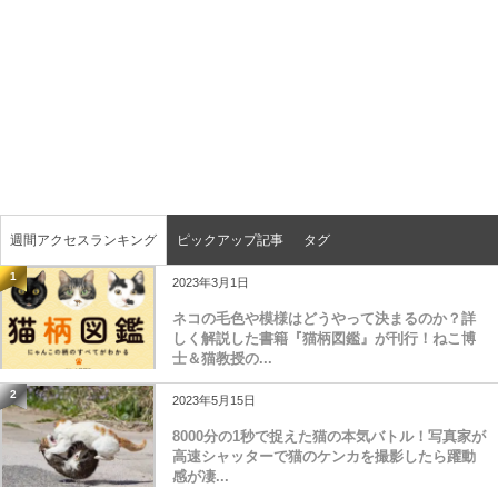
週間アクセスランキング
ピックアップ記事
タグ
1
2023年3月1日
ネコの毛色や模様はどうやって決まるのか？詳
しく解説した書籍『猫柄図鑑』が刊行！ねこ博
士＆猫教授の...
2
2023年5月15日
8000分の1秒で捉えた猫の本気バトル！写真家が
高速シャッターで猫のケンカを撮影したら躍動
感が凄...