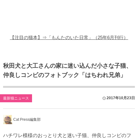
猫の商品レビュー
猫の豆知識・雑学
猫の調査データ
【注目の猫本】⇒「もんたのいた日常」（25年6月刊行）
猫の譲渡会
猫の社会問題
秋田犬と大工さんの家に迷い込んだ小さな子猫、
仲良しコンビのフォトブック「はちわれ兄弟」
猫のゲーム・アプリ
猫のフリー写真素材
2017年10月23日
最新猫ニュース
Cat Press編集部
ハチワレ模様のおっとり犬と迷い子猫、仲良しコンビのフ