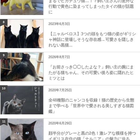
まるでピカチュウ猫…！？飼い主さんの意外な
行動で黄色に染まってしまったタイの猫が話題
に
8
2023年6月3日
【ニャルベロス】3つの頭をもつ猫の姿がギリシ
ャ神話に登場しそうな存在感→可愛さを隠しき
れない黒猫...
9
2026年8月7日
「お前さっき◯◯したよな？」飼い主の腕にま
たがる猫ちゃん、その可愛い後ろ姿に隠れたヒ
ミツとは
10
2020年7月25日
全48種類のニャンコを収録！猫の歴史から生態
まで学べる「世界中で愛される美しすぎる猫図
鑑」
11
2020年6月29日
顔半分がグレーと黒の2色！激レアな模様を持つ
イギリス在住の猫「ナルニア」の魅力に迫る