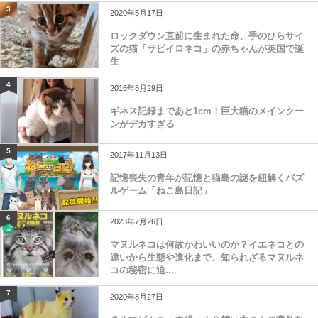
3
2020年5月17日
ロックダウン直前に生まれた命、手のひらサイ
ズの猫「サビイロネコ」の赤ちゃんが英国で誕
生
4
2016年8月29日
ギネス記録まであと1cm！巨大猫のメインクー
ンがデカすぎる
5
2017年11月13日
記憶喪失の青年が記憶と猫島の謎を紐解くパズ
ルゲーム「ねこ島日記」
6
2023年7月26日
マヌルネコは何故かわいいのか？イエネコとの
違いから生態や進化まで、知られざるマヌルネ
コの秘密に迫...
7
2020年8月27日