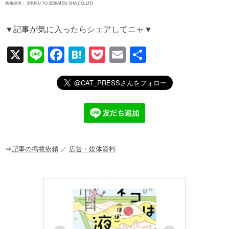
画像提供： SHUFU TO SEIKATSU SHA CO.,LTD
▼記事が気に入ったらシェアしてニャ▼
X
Li
F
H
P
E
共
n
a
at
o
m
有
e
c
e
ck
ail
e
n
et
b
a
o
o
⇒
記事の掲載依頼
／
広告・媒体資料
k