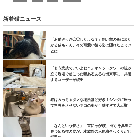
新着猫ニュース
「お前さっき◯◯したよな？」飼い主の腕にまた
がる猫ちゃん、その可愛い後ろ姿に隠れたヒミツ
とは
「もう完成でいいよね？」キャットタワーの組み
立て現場で起こった猫あるあるな出来事に、共感
するユーザーが続出
猫は入っちゃダメな場所ほど好き！シンクに座っ
て料理をさせないネコの姿が可愛すぎて大反響
「なんという長さ」「首にゃが族」 何かを真剣に
見つめる猫の姿が、水族館の人気者そっくりだと