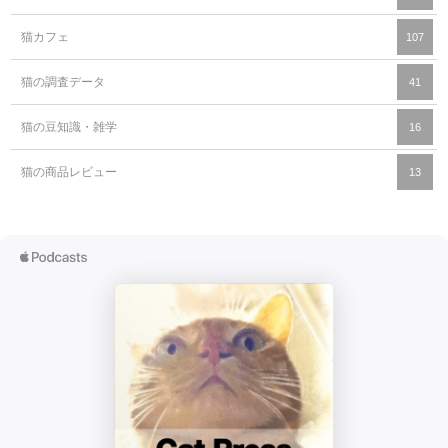
猫カフェ
107
猫の調査データ
41
猫の豆知識・雑学
16
猫の商品レビュー
13