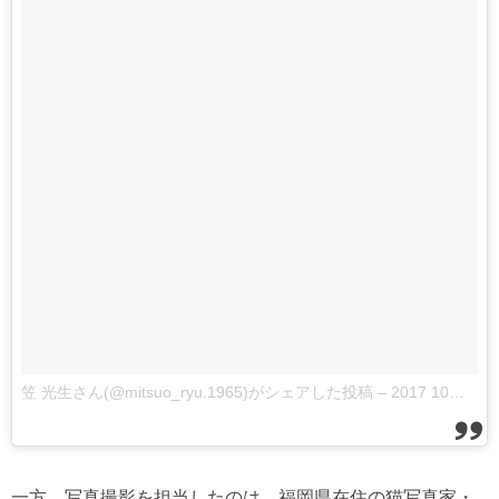
笠 光生さん(@mitsuo_ryu.1965)がシェアした投稿
–
2017 10月 16 10:50午前 PDT
一方、写真撮影を担当したのは、福岡県在住の猫写真家・