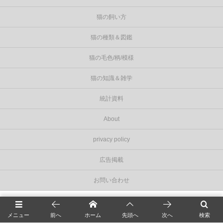
猫の飼い方
猫の種類＆図鑑
猫の毛色/柄/模様
猫の知識＆雑学
統計資料
About
privacy policy
広告掲載
お問い合わせ
©
2026
Cat Press（キャットプレス）
.
メニュー
前へ
ホーム
先頭へ
次へ
検索