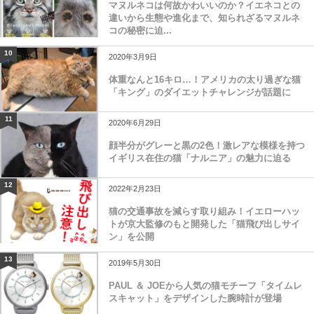
マヌルネコは何故かわいいのか？イエネコとの
違いから生態や進化まで、知られざるマヌルネ
コの秘密に迫...
10
2020年3月9日
体重なんと16キロ…！アメリカの太り過ぎな猫
「キング」のダイエットチャレンジが話題に
11
2020年6月29日
顔半分がグレーと黒の2色！激レアな模様を持つ
イギリス在住の猫「ナルニア」の魅力に迫る
12
2022年2月23日
猫の交通事故を減らす取り組み！イエローハッ
トが京大監修のもと開発した「猫飛び出しサイ
ン」を公開
13
2019年5月30日
PAUL ＆ JOEから人気の猫モチーフ「タイムレ
スキャット」をデザインした腕時計が登場