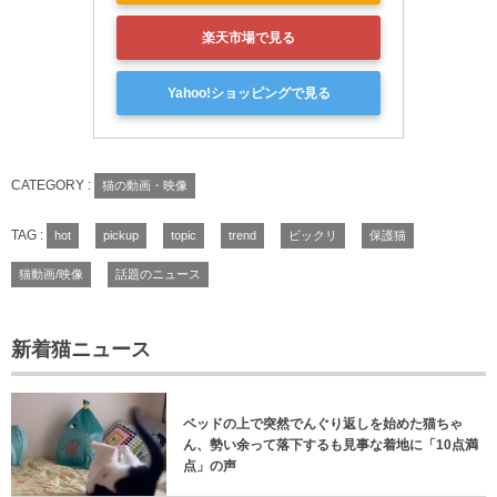
楽天市場で見る
Yahoo!ショッピングで見る
CATEGORY :
猫の動画・映像
TAG :
hot
pickup
topic
trend
ビックリ
保護猫
猫動画/映像
話題のニュース
新着猫ニュース
ベッドの上で突然でんぐり返しを始めた猫ちゃ
ん、勢い余って落下するも見事な着地に「10点満
点」の声