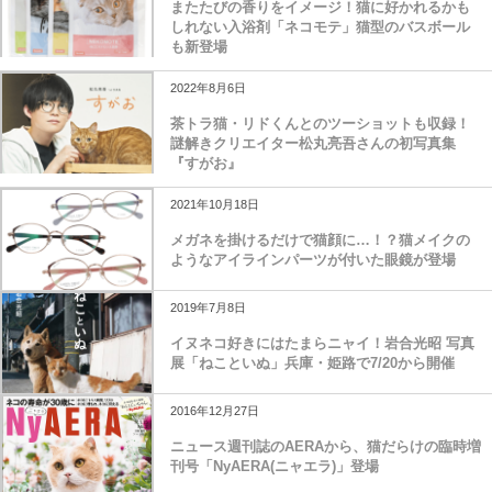
またたびの香りをイメージ！猫に好かれるかも
しれない入浴剤「ネコモテ」猫型のバスボール
も新登場
2022年8月6日
茶トラ猫・リドくんとのツーショットも収録！
謎解きクリエイター松丸亮吾さんの初写真集
『すがお』
2021年10月18日
メガネを掛けるだけで猫顔に…！？猫メイクの
ようなアイラインパーツが付いた眼鏡が登場
2019年7月8日
イヌネコ好きにはたまらニャイ！岩合光昭 写真
展「ねこといぬ」兵庫・姫路で7/20から開催
2016年12月27日
ニュース週刊誌のAERAから、猫だらけの臨時増
刊号「NyAERA(ニャエラ)」登場