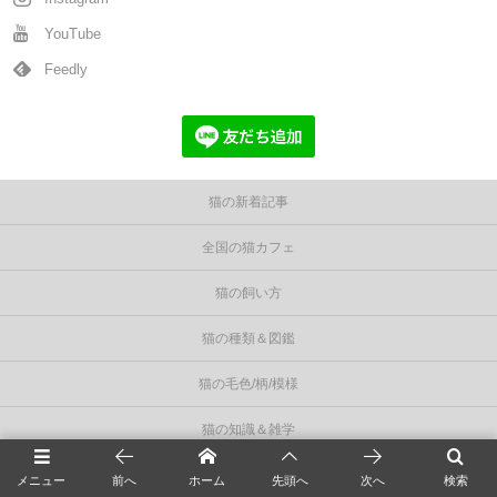
YouTube
Feedly
猫の新着記事
全国の猫カフェ
猫の飼い方
猫の種類＆図鑑
猫の毛色/柄/模様
猫の知識＆雑学
統計資料
メニュー
前へ
ホーム
先頭へ
次へ
検索