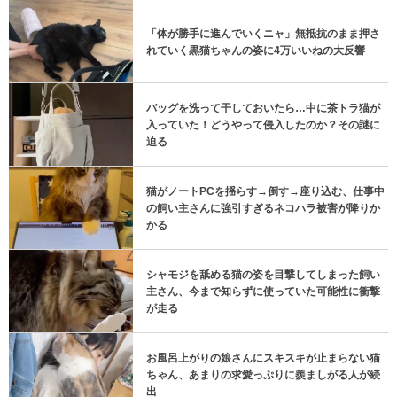
「体が勝手に進んでいくニャ」無抵抗のまま押さ
れていく黒猫ちゃんの姿に4万いいねの大反響
バッグを洗って干しておいたら…中に茶トラ猫が
入っていた！どうやって侵入したのか？その謎に
迫る
猫がノートPCを揺らす→倒す→座り込む、仕事中
の飼い主さんに強引すぎるネコハラ被害が降りか
かる
シャモジを舐める猫の姿を目撃してしまった飼い
主さん、今まで知らずに使っていた可能性に衝撃
が走る
お風呂上がりの娘さんにスキスキが止まらない猫
ちゃん、あまりの求愛っぷりに羨ましがる人が続
出