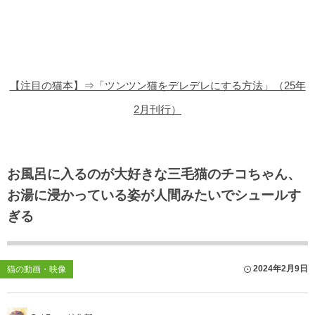
猫の商品レビュー
猫の豆知識・雑学
猫の調査データ
【注目の猫本】⇒「ツンツン猫をデレデレにする方法」（25年
猫の譲渡会
2月刊行）
猫の社会問題
猫のゲーム・アプリ
お風呂に入るのが大好きな三毛猫のチコちゃん、
お湯に浸かっている姿が人間みたいでシュールす
猫のフリー写真素材
ぎる
2024年2月9日
猫の動画・映像