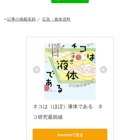
b
a
o
o
⇒
記事の掲載依頼
／
広告・媒体資料
k
ネコは（ほぼ）液体である　ネ
コ研究最前線
Amazonで見る