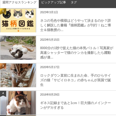
週間アクセスランキング
ピックアップ記事
タグ
1
2023年3月1日
ネコの毛色や模様はどうやって決まるのか？詳
しく解説した書籍『猫柄図鑑』が刊行！ねこ博
士＆猫教授の...
2
2023年5月15日
8000分の1秒で捉えた猫の本気バトル！写真家が
高速シャッターで猫のケンカを撮影したら躍動
感が凄...
3
2020年5月17日
ロックダウン直前に生まれた命、手のひらサイ
ズの猫「サビイロネコ」の赤ちゃんが英国で誕
生
4
2016年8月29日
ギネス記録まであと1cm！巨大猫のメインクー
ンがデカすぎる