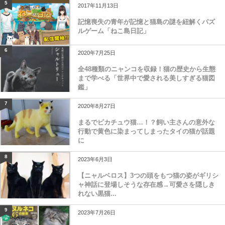
5
2017年11月13日
記憶喪失の青年が記憶と猫島の謎を紐解くパズ
ルゲーム「ねこ島日記」
6
2020年7月25日
全48種類のニャンコを収録！猫の歴史から生態
まで学べる「世界中で愛される美しすぎる猫図
鑑」
7
2020年8月27日
まるでピカチュウ猫…！？飼い主さんの意外な
行動で黄色に染まってしまったタイの猫が話題
に
8
2023年6月3日
【ニャルベロス】3つの頭をもつ猫の姿がギリシ
ャ神話に登場しそうな存在感→可愛さを隠しき
れない黒猫...
9
2023年7月26日