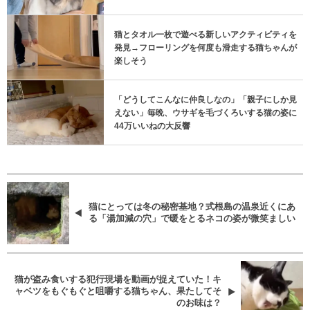
猫とタオル一枚で遊べる新しいアクティビティを
発見→フローリングを何度も滑走する猫ちゃんが
楽しそう
「どうしてこんなに仲良しなの」「親子にしか見
えない」毎晩、ウサギを毛づくろいする猫の姿に
44万いいねの大反響
猫にとっては冬の秘密基地？式根島の温泉近くにあ
る「湯加減の穴」で暖をとるネコの姿が微笑ましい
猫が盗み食いする犯行現場を動画が捉えていた！キ
ャベツをもぐもぐと咀嚼する猫ちゃん、果たしてそ
のお味は？