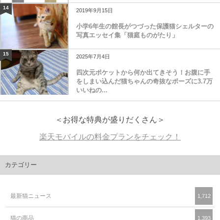
14
2019年9月15日
小学6年生の館長がつづった保護猫シェルターの
写真エッセイ集「猫庭ものがたり」
15
2025年7月4日
四次元ポケットから何か出てきそう！お腹に手
をしまい込んだ猫ちゃんの奇抜なポーズに3.7万
いいねの...
＜お得な特典が盛りだくさん＞
楽天モバイルの料金プランをチェック！
カテゴリー
最新猫ニュース
1,712
猫の商品
1,393