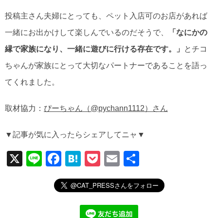
投稿主さん夫婦にとっても、ペット入店可のお店があれば
一緒にお出かけして楽しんでいるのだそうで、
「なにかの
縁で家族になり、一緒に遊びに行ける存在です。」
とチコ
ちゃんが家族にとって大切なパートナーであることを語っ
てくれました。
取材協力：
ぴーちゃん（@pychann1112）さん
▼記事が気に入ったらシェアしてニャ▼
X
Li
F
H
P
E
共
n
a
at
o
m
有
e
c
e
ck
ail
e
n
et