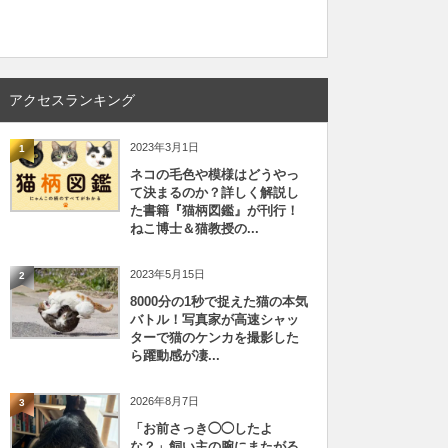
アクセスランキング
2023年3月1日
1
ネコの毛色や模様はどうやっ
て決まるのか？詳しく解説し
た書籍『猫柄図鑑』が刊行！
ねこ博士＆猫教授の...
2023年5月15日
2
8000分の1秒で捉えた猫の本気
バトル！写真家が高速シャッ
ターで猫のケンカを撮影した
ら躍動感が凄...
2026年8月7日
3
「お前さっき◯◯したよ
な？」飼い主の腕にまたがる