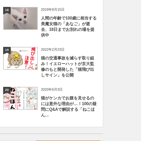
2019年8月15日
18
人間の年齢で100歳に相当する
美魔女猫の「あなご」が逝
去、18日までお別れの場を提
供中
2022年2月23日
19
猫の交通事故を減らす取り組
み！イエローハットが京大監
修のもと開発した「猫飛び出
しサイン」を公開
2020年6月3日
20
猫がケンカでお腹を見せるの
には意外な理由が…！100の疑
問にQ&Aで解説する「ねこほ
ん...