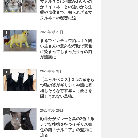
マヌルネコは何故かわいいの
か？イエネコとの違いから生
態や進化まで、知られざるマ
ヌルネコの秘密に迫...
2020年8月27日
8
まるでピカチュウ猫…！？飼
い主さんの意外な行動で黄色
に染まってしまったタイの猫
が話題に
2023年6月3日
9
【ニャルベロス】3つの頭をも
つ猫の姿がギリシャ神話に登
場しそうな存在感→可愛さを
隠しきれない黒猫...
2020年6月29日
10
顔半分がグレーと黒の2色！激
レアな模様を持つイギリス在
住の猫「ナルニア」の魅力に
迫る