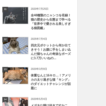
2020年7月25日
11
全48種類のニャンコを収録！
猫の歴史から生態まで学べる
「世界中で愛される美しすぎ
る猫図鑑」
2025年7月4日
12
四次元ポケットから何か出て
きそう！お腹に手をしまい込
んだ猫ちゃんの奇抜なポーズ
に3.7万いいねの...
2020年3月9日
13
体重なんと16キロ…！アメリ
カの太り過ぎな猫「キング」
のダイエットチャレンジが話
題に
2020年5月4日
14
メガネな猫は好きですかニ