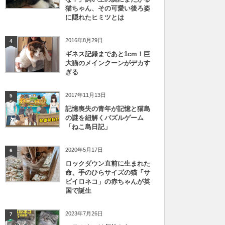
猫ちゃん、その可愛い後ろ姿
に隠れたヒミツとは
2016年8月29日
4
ギネス記録まであと1cm！巨
大猫のメインクーンがデカす
ぎる
2017年11月13日
5
記憶喪失の青年が記憶と猫島
の謎を紐解くパズルゲーム
「ねこ島日記」
2020年5月17日
6
ロックダウン直前に生まれた
命、手のひらサイズの猫「サ
ビイロネコ」の赤ちゃんが英
国で誕生
2023年7月26日
7