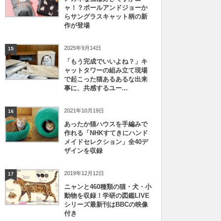
ャ！？ポールアンドジョーか
らサングラスキャット柄の新
作が登場
2025年9月14日
15
「もう完成でいいよね？」キ
ャットタワーの組み立て現場
で起こった猫あるあるな出来
事に、共感するユー...
2021年10月19日
16
あったか猫ハウスを手編みで
作れる「NHKすてきにハンド
メイドセレクション」全40デ
ザインを収録
2019年12月12日
17
ニャンと460種類の猫・犬・小
動物を収録！学研の図鑑LIVE
シリーズ最新刊はBBCの映像
付き