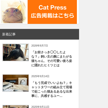
新着記事
2026年8月7日
「お前さっき◯◯したよ
な？」飼い主の腕にまたがる
猫ちゃん、その可愛い後ろ姿
に隠れたヒミツとは
2025年9月14日
「もう完成でいいよね？」キ
ャットタワーの組み立て現場
で起こった猫あるあるな出来
事に、共感するユー...
2025年9月11日