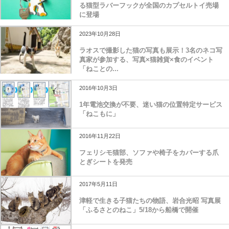
る猫型ラバーフックが全国のカプセルトイ売場
に登場
2023年10月28日
ラオスで撮影した猫の写真も展示！3名のネコ写
真家が参加する、写真×猫雑貨×食のイベント
「ねことの...
2016年10月3日
1年電池交換が不要、迷い猫の位置特定サービス
「ねこもに」
2016年11月22日
フェリシモ猫部、ソファや椅子をカバーする爪
とぎシートを発売
2017年5月11日
津軽で生きる子猫たちの物語、岩合光昭 写真展
「ふるさとのねこ」5/18から船橋で開催