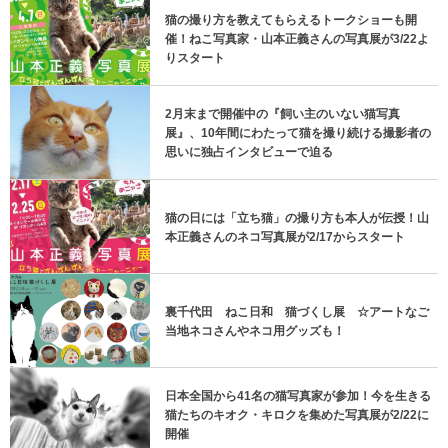
猫の撮り方を教えてもらえるトークショーも開
催！ねこ写真家・山本正義さんの写真展が3/22よ
りスタート
2月末まで開催中の『飼い主のいない猫写真
展』、10年間にわたって猫を撮り続ける撮影者の
思いに独占インタビューで迫る
猫の日には「立ち猫」の撮り方も本人が伝授！山
本正義さんのネコ写真展が2/17からスタート
裏千代田 ねこ日和 猫づくし展 ☆アートなご
当地ネコさんやネコ用グッズも！
日本全国から41名の猫写真家が参加！今を生きる
猫たちのキオク・キロクを集めた写真展が2/22に
開催