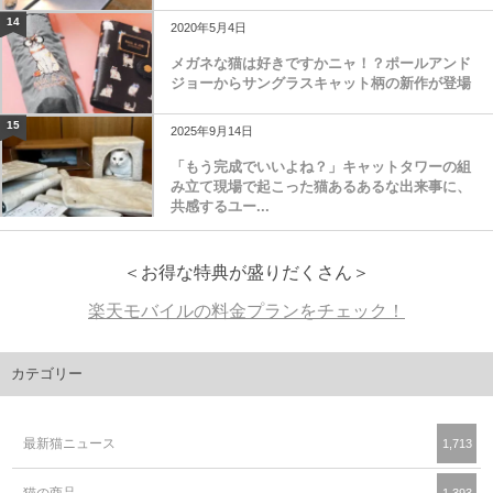
14
2020年5月4日
メガネな猫は好きですかニャ！？ポールアンド
ジョーからサングラスキャット柄の新作が登場
15
2025年9月14日
「もう完成でいいよね？」キャットタワーの組
み立て現場で起こった猫あるあるな出来事に、
共感するユー...
＜お得な特典が盛りだくさん＞
楽天モバイルの料金プランをチェック！
カテゴリー
最新猫ニュース
1,713