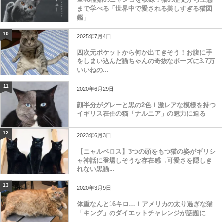
まで学べる「世界中で愛される美しすぎる猫図
鑑」
10
2025年7月4日
四次元ポケットから何か出てきそう！お腹に手
をしまい込んだ猫ちゃんの奇抜なポーズに3.7万
いいねの...
11
2020年6月29日
顔半分がグレーと黒の2色！激レアな模様を持つ
イギリス在住の猫「ナルニア」の魅力に迫る
12
2023年6月3日
【ニャルベロス】3つの頭をもつ猫の姿がギリシ
ャ神話に登場しそうな存在感→可愛さを隠しき
れない黒猫...
13
2020年3月9日
体重なんと16キロ…！アメリカの太り過ぎな猫
「キング」のダイエットチャレンジが話題に