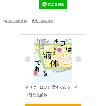
e
n
et
b
a
o
o
⇒
記事の掲載依頼
／
広告・媒体資料
k
ネコは（ほぼ）液体である　ネ
コ研究最前線