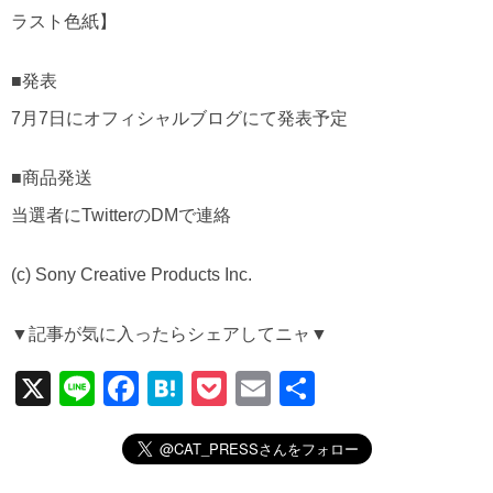
ラスト色紙】
■発表
7月7日にオフィシャルブログにて発表予定
■商品発送
当選者にTwitterのDMで連絡
(c) Sony Creative Products Inc.
▼記事が気に入ったらシェアしてニャ▼
X
Li
F
H
P
E
共
n
a
at
o
m
有
e
c
e
ck
ail