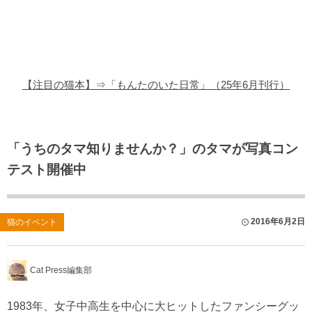
猫の商品レビュー
猫の豆知識・雑学
猫の調査データ
【注目の猫本】⇒「もんたのいた日常」（25年6月刊行）
猫の譲渡会
猫の社会問題
「うちのタマ知りませんか？」のタマが写真コン
テスト開催中
猫のゲーム・アプリ
猫のフリー写真素材
2016年6月2日
猫のイベント
Cat Press編集部
1983年、女子中高生を中心に大ヒットしたファンシーグッ