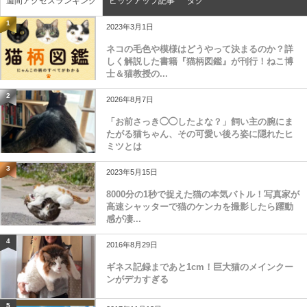
週間アクセスランキング
ピックアップ記事
タグ
1
2023年3月1日
ネコの毛色や模様はどうやって決まるのか？詳
しく解説した書籍『猫柄図鑑』が刊行！ねこ博
士＆猫教授の...
2
2026年8月7日
「お前さっき◯◯したよな？」飼い主の腕にま
たがる猫ちゃん、その可愛い後ろ姿に隠れたヒ
ミツとは
3
2023年5月15日
8000分の1秒で捉えた猫の本気バトル！写真家が
高速シャッターで猫のケンカを撮影したら躍動
感が凄...
4
2016年8月29日
ギネス記録まであと1cm！巨大猫のメインクー
ンがデカすぎる
5