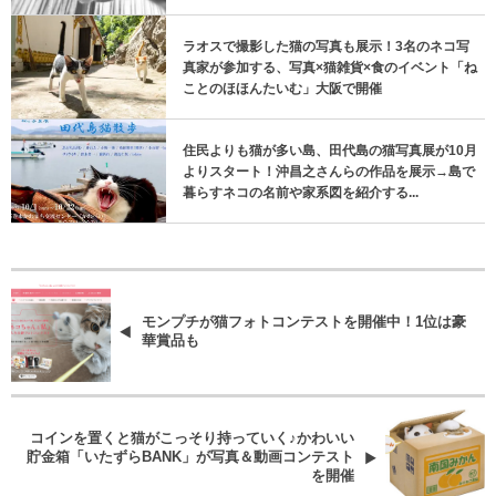
ラオスで撮影した猫の写真も展示！3名のネコ写
真家が参加する、写真×猫雑貨×食のイベント「ね
ことのほほんたいむ」大阪で開催
住民よりも猫が多い島、田代島の猫写真展が10月
よりスタート！沖昌之さんらの作品を展示→島で
暮らすネコの名前や家系図を紹介する...
モンプチが猫フォトコンテストを開催中！1位は豪
華賞品も
コインを置くと猫がこっそり持っていく♪かわいい
貯金箱「いたずらBANK」が写真＆動画コンテスト
を開催