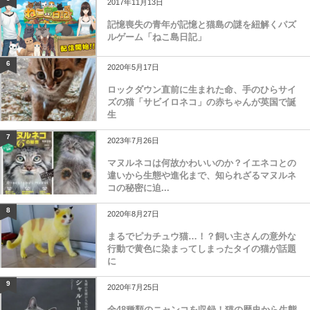
2017年11月13日
記憶喪失の青年が記憶と猫島の謎を紐解くパズ
ルゲーム「ねこ島日記」
6
2020年5月17日
ロックダウン直前に生まれた命、手のひらサイ
ズの猫「サビイロネコ」の赤ちゃんが英国で誕
生
7
2023年7月26日
マヌルネコは何故かわいいのか？イエネコとの
違いから生態や進化まで、知られざるマヌルネ
コの秘密に迫...
8
2020年8月27日
まるでピカチュウ猫…！？飼い主さんの意外な
行動で黄色に染まってしまったタイの猫が話題
に
9
2020年7月25日
全48種類のニャンコを収録！猫の歴史から生態