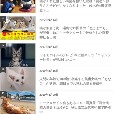
猫がくれた優しい奇跡を描いた映画「初恋〜お
父さんチビがいなくなりました」鈴木杏×藤原博
史ト...
8
2022年9月13日
猫が似合う街・湯島で15回目の「ねこまつり」
が開催！ねこキャラクターをご神体とした猫祭
神社も出現
9
2017年9月13日
ワイモバイルのテレビCMに新キャラ「ニャンシ
ー社長」が登場したニャ
10
2019年8月15日
人間の年齢で100歳に相当する美魔女猫の「あな
ご」が逝去、18日までお別れの場を提供中
11
2019年4月29日
トーク＆サイン会もあるニャ！写真展「岩合光
昭の世界ネコ歩き2」秋田県立近代美術館で開催
中