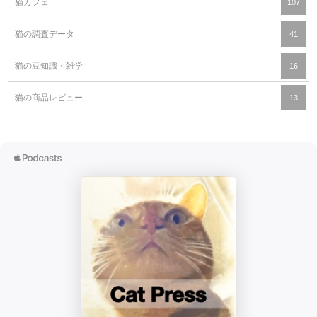
猫カフェ
107
猫の調査データ
41
猫の豆知識・雑学
16
猫の商品レビュー
13