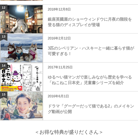
12
2018年12月8日
銀座英國屋のショーウィンドウに月夜の階段を
登る猫のディスプレイが登場
13
2016年2月12日
3匹のシベリアン・ハスキーと一緒に暮らす猫が
可愛すぎる！
14
2017年11月25日
ゆる〜い猫マンガで楽しみながら歴史を学べる
「ねこねこ日本史」児童書シリーズを紹介
15
2016年6月1日
ドラマ「グーグーだって猫である2」のメイキン
グ動画が公開
＜お得な特典が盛りだくさん＞