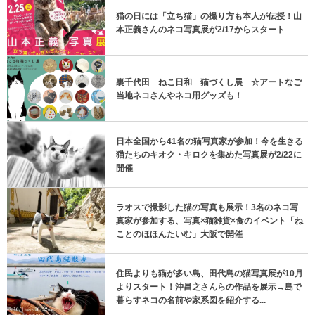
猫の日には「立ち猫」の撮り方も本人が伝授！山
本正義さんのネコ写真展が2/17からスタート
裏千代田 ねこ日和 猫づくし展 ☆アートなご
当地ネコさんやネコ用グッズも！
日本全国から41名の猫写真家が参加！今を生きる
猫たちのキオク・キロクを集めた写真展が2/22に
開催
ラオスで撮影した猫の写真も展示！3名のネコ写
真家が参加する、写真×猫雑貨×食のイベント「ね
ことのほほんたいむ」大阪で開催
住民よりも猫が多い島、田代島の猫写真展が10月
よりスタート！沖昌之さんらの作品を展示→島で
暮らすネコの名前や家系図を紹介する...