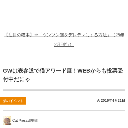
猫の商品レビュー
猫の豆知識・雑学
猫の調査データ
【注目の猫本】⇒「ツンツン猫をデレデレにする方法」（25年
猫の譲渡会
2月刊行）
猫の社会問題
猫のゲーム・アプリ
GWは表参道で猫アワード展！WEBからも投票受
付中だにゃ
猫のフリー写真素材
2016年4月21日
猫のイベント
Cat Press編集部