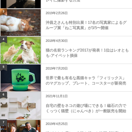
レイに撮影する方法
3
2019年2月26日
沖昌之さんも特別出展！17名の写真家によるグ
ループ展「ねこ写真展」が3/5〜開催
4
2018年4月30日
猫の名前ランキング2017が発表！1位はレオとも
も-アイペット損保
5
2019年7月20日
世界で最も有名な黒猫キャラ「フィリックス」
のマグカップ、プレート、コースターが新発売
6
2021年11月1日
自宅の壁をネコの遊び場にできる！磁石の力で
くっつく猫壁（にゃんぺき）が一般販売を開始
7
2019年4月25日