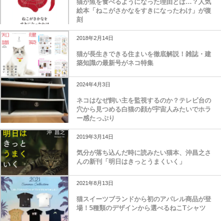
猫が魚を食べるようになった理由とは…？人気
絵本「ねこがさかなをすきになったわけ」が復
刻
2018年2月14日
猫が長生きできる住まいを徹底解説！雑誌・建
築知識の最新号がネコ特集
2024年4月3日
ネコはなぜ飼い主を監視するのか？テレビ台の
穴から見つめる白猫の顔が宇宙人みたいでホラ
ー感たっぷり
2019年3月14日
気分が落ち込んだ時に読みたい猫本、沖昌之さ
んの新刊「明日はきっとうまくいく」
2021年8月13日
猫スイーツブランドから初のアパレル商品が登
場！5種類のデザインから選べるねこTシャツ