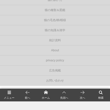
猫の飼い方
猫の種類＆図鑑
猫の毛色/柄/模様
猫の知識＆雑学
統計資料
About
privacy policy
広告掲載
お問い合わせ
©
2026
Cat Press（キャットプレス）
.
メニュー
前へ
ホーム
先頭へ
次へ
検索