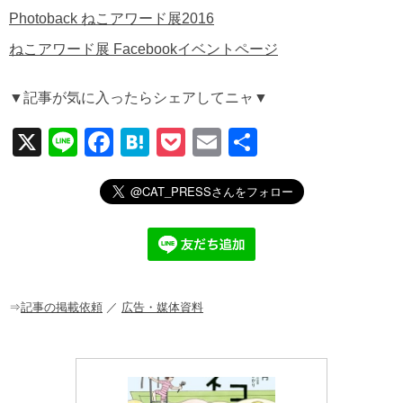
Photoback ねこアワード展2016
ねこアワード展 Facebookイベントページ
▼記事が気に入ったらシェアしてニャ▼
X
Li
F
H
P
E
共
n
a
at
o
m
有
e
c
e
ck
ail
e
n
et
b
a
o
o
⇒
記事の掲載依頼
／
広告・媒体資料
k