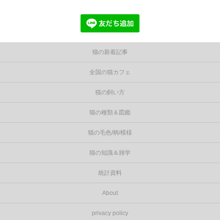
猫の新着記事
全国の猫カフェ
猫の飼い方
猫の種類＆図鑑
猫の毛色/柄/模様
猫の知識＆雑学
統計資料
About
privacy policy