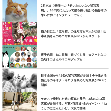
2月末まで開催中の『飼い主のいない猫写真
展』、10年間にわたって猫を撮り続ける撮影者の
思いに独占インタビューで迫る
猫の日には「立ち猫」の撮り方も本人が伝授！山
本正義さんのネコ写真展が2/17からスタート
裏千代田 ねこ日和 猫づくし展 ☆アートなご
当地ネコさんやネコ用グッズも！
日本全国から41名の猫写真家が参加！今を生きる
猫たちのキオク・キロクを集めた写真展が2/22に
開催
ラオスで撮影した猫の写真も展示！3名のネコ写
真家が参加する、写真×猫雑貨×食のイベント「ね
ことのほほんたいむ」大阪で開催