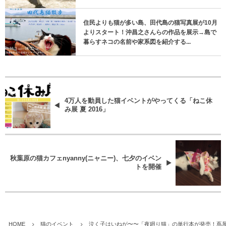
住民よりも猫が多い島、田代島の猫写真展が10月
よりスタート！沖昌之さんらの作品を展示→島で
暮らすネコの名前や家系図を紹介する...
4万人を動員した猫イベントがやってくる「ねこ休
み展 夏 2016」
秋葉原の猫カフェnyanny(ニャニー)、七夕のイベン
トを開催
HOME
猫のイベント
泣く子はいねが〜〜「夜廻り猫」の単行本が発売！蔦屋家