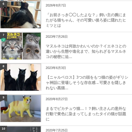
6
2026年8月7日
「お前さっき◯◯したよな？」飼い主の腕にま
たがる猫ちゃん、その可愛い後ろ姿に隠れたヒ
ミツとは
7
2023年7月26日
マヌルネコは何故かわいいのか？イエネコとの
違いから生態や進化まで、知られざるマヌルネ
コの秘密に迫...
8
2023年6月3日
【ニャルベロス】3つの頭をもつ猫の姿がギリシ
ャ神話に登場しそうな存在感→可愛さを隠しき
れない黒猫...
9
2020年8月27日
まるでピカチュウ猫…！？飼い主さんの意外な
行動で黄色に染まってしまったタイの猫が話題
に
10
2020年7月25日