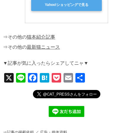
Yahoo!ショッピングで見る
⇒その他の
猫本紹介記事
⇒その他の
最新猫ニュース
▼記事が気に入ったらシェアしてニャ▼
X
Li
F
H
P
E
共
n
a
at
o
m
有
e
c
e
ck
ail
e
n
et
b
a
o
⇒
記事の掲載依頼
／
広告・媒体資料