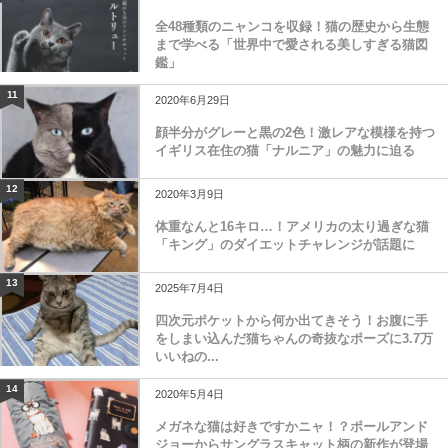
全48種類のニャンコを収録！猫の歴史から生態
まで学べる「世界中で愛される美しすぎる猫図
鑑」
11
2020年6月29日
顔半分がグレーと黒の2色！激レアな模様を持つ
イギリス在住の猫「ナルニア」の魅力に迫る
12
2020年3月9日
体重なんと16キロ…！アメリカの太り過ぎな猫
「キング」のダイエットチャレンジが話題に
13
2025年7月4日
四次元ポケットから何か出てきそう！お腹に手
をしまい込んだ猫ちゃんの奇抜なポーズに3.7万
いいねの...
14
2020年5月4日
メガネな猫は好きですかニャ！？ポールアンド
ジョーからサングラスキャット柄の新作が登場