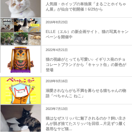
人気猫・ホイップの単独展「まるごとホイちゃ
ん展」が仙台で初開催！6/29から
2016年8月23日
ELLE（エル）の新企画サイト、猫の写真キャン
ペーンを開催中
2022年4月21日
猫の視線がとっても可愛い♪ イギリス発のチョ
コレートブランドから「キャット缶」の新色が
登場
2018年9月16日
溺愛されならがも不満を募らせる猫ちゃんの物
語「ぺちゃんこ ねこ」
2023年7月13日
猫はなぜスリッパに魅了されるのか？飼い主さ
んが脱ぎ捨てたスリッパを回収→片足ずつ履く
器用なサビ猫...