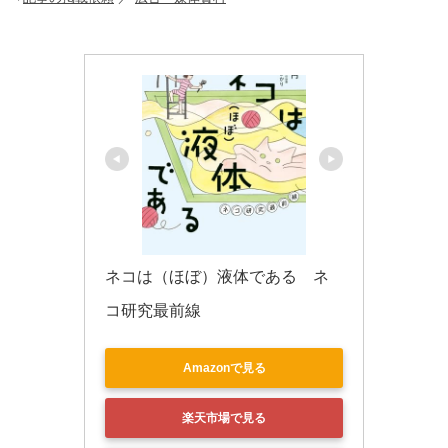
o
k
ネコは（ほぼ）液体である　ネ
コ研究最前線
Amazonで見る
楽天市場で見る