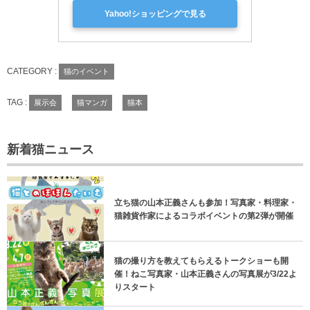
Yahoo!ショッピングで見る
CATEGORY :
猫のイベント
TAG :
展示会
猫マンガ
猫本
新着猫ニュース
立ち猫の山本正義さんも参加！写真家・料理家・
猫雑貨作家によるコラボイベントの第2弾が開催
猫の撮り方を教えてもらえるトークショーも開
催！ねこ写真家・山本正義さんの写真展が3/22よ
りスタート