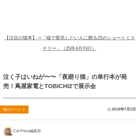
猫の商品レビュー
猫の豆知識・雑学
猫の調査データ
【注目の猫本】⇒「猫で窒息したい人に贈る25のショートミス
猫の譲渡会
テリー」（25年4月刊行）
猫の社会問題
猫のゲーム・アプリ
泣く子はいねが〜〜「夜廻り猫」の単行本が発
売！蔦屋家電とTOBICHI2で展示会
猫のフリー写真素材
2016年7月3日
猫のイベント
Cat Press編集部