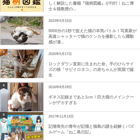
しく解説した書籍『猫柄図鑑』が刊行！ねこ博
士＆猫教授の...
2
2023年5月15日
8000分の1秒で捉えた猫の本気バトル！写真家が
高速シャッターで猫のケンカを撮影したら躍動
感が凄...
3
2020年5月17日
ロックダウン直前に生まれた命、手のひらサイ
ズの猫「サビイロネコ」の赤ちゃんが英国で誕
生
4
2016年8月29日
ギネス記録まであと1cm！巨大猫のメインクー
ンがデカすぎる
5
2017年11月13日
記憶喪失の青年が記憶と猫島の謎を紐解くパズ
ルゲーム「ねこ島日記」