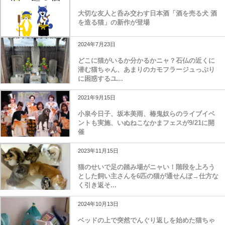
大切な友人と呑み交わす日本酒「酒を売る犬 酒
を造る猫」の新作が登場
2024年7月23日
どこに猫がいるか分かるかニャ？石仏の近くに
潜む猫ちゃん、あまりのカモフラージュっぷり
に困惑するユ...
2021年9月15日
小泉今日子、坂本美雨、椿鬼奴らのライブイベ
ントも実施、いぬねこなかまフェスが9/21に開
催
2023年11月15日
猫のせいで足の踏み場がニャい！階段を上ろう
とした飼い主さんを6匹の猫が通せんぼ→仕方な
く引き返そ...
2024年10月13日
ベッドの上で突然でんぐり返しを始めた猫ちゃ