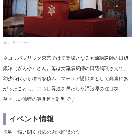
引用：
twitter.com
ネコリパブリック東京では初登場となる女流講談師の田辺
銀冶（ぎんや）さん。母は女流講釈師の田辺鶴瑛さんで、
幼少時代から稽古を積みアマチュア講談師として高座にあ
がったことも。二つ目昇進を果たした講談界の注目株、
華々しい独特の雰囲気が評判です。
イベント情報
名称：猫と聞く恐怖の肉球怪談の会