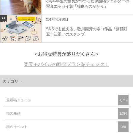
小学6年生の館長がつづった保護猫シェルターの
写真エッセイ集「猫庭ものがたり」
15
2017年6月30日
SNSでも使える、歌川国芳のネコ作品「猫飼好
五十三疋」のスタンプ
＜お得な特典が盛りだくさん＞
楽天モバイルの料金プランをチェック！
カテゴリー
最新猫ニュース
1,712
猫の商品
1,393
猫のイベント
950