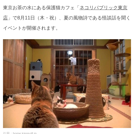
東京お茶の水にある保護猫カフェ「
ネコリパブリック東京
店
」で8月11日（木・祝）、夏の風物詩である怪談話を聞く
イベントが開催されます。
引用：
home.kingsoft.jp