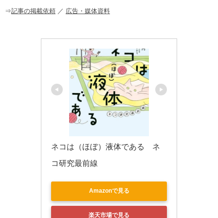
o
⇒
記事の掲載依頼
／
広告・媒体資料
k
ネコは（ほぼ）液体である　ネ
コ研究最前線
Amazonで見る
楽天市場で見る