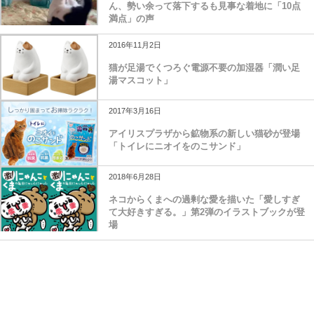
ん、勢い余って落下するも見事な着地に「10点
満点」の声
2016年11月2日
猫が足湯でくつろぐ電源不要の加湿器「潤い足
湯マスコット」
2017年3月16日
アイリスプラザから鉱物系の新しい猫砂が登場
「トイレにニオイをのこサンド」
2018年6月28日
ネコからくまへの過剰な愛を描いた「愛しすぎ
て大好きすぎる。」第2弾のイラストブックが登
場