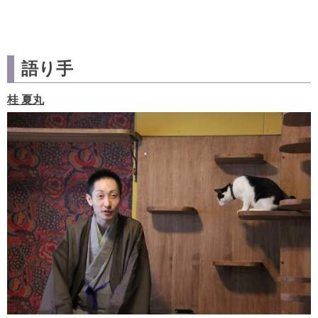
語り手
桂 夏丸