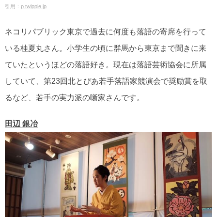
引用：
p.twipple.jp
ネコリパブリック東京で過去に何度も落語の寄席を行って
いる桂夏丸さん。小学生の頃に群馬から東京まで聞きに来
ていたというほどの落語好き。現在は落語芸術協会に所属
していて、第23回北とぴあ若手落語家競演会で奨励賞を取
るなど、若手の実力派の噺家さんです。
田辺 銀冶