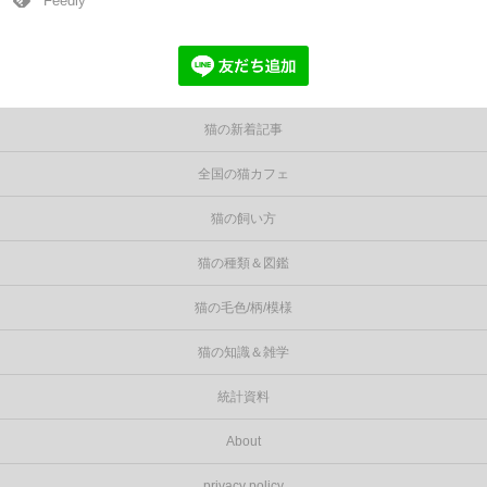
Feedly
猫の新着記事
全国の猫カフェ
猫の飼い方
猫の種類＆図鑑
猫の毛色/柄/模様
猫の知識＆雑学
統計資料
About
privacy policy