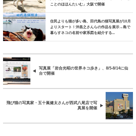
ことのほほんたいむ」大阪で開催
住民よりも猫が多い島、田代島の猫写真展が10月
よりスタート！沖昌之さんらの作品を展示→島で
暮らすネコの名前や家系図を紹介する...
写真展「岩合光昭の世界ネコ歩き」、8/5-8/14に仙
台で開催
飛び猫の写真家・五十嵐健太さんが西武八尾店で写
真展を開催