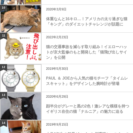
10
2020年3月9日
体重なんと16キロ…！アメリカの太り過ぎな猫
「キング」のダイエットチャレンジが話題に
11
2022年2月23日
猫の交通事故を減らす取り組み！イエローハッ
トが京大監修のもと開発した「猫飛び出しサイ
ン」を公開
12
2019年5月30日
PAUL ＆ JOEから人気の猫モチーフ「タイムレ
スキャット」をデザインした腕時計が登場
13
2020年6月29日
顔半分がグレーと黒の2色！激レアな模様を持つ
イギリス在住の猫「ナルニア」の魅力に迫る
14
2019年9月15日