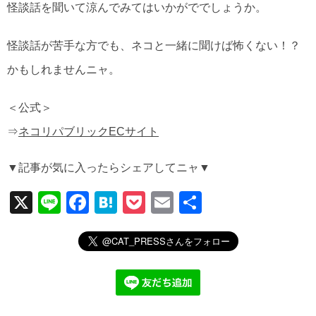
怪談話を聞いて涼んでみてはいかがででしょうか。
怪談話が苦手な方でも、ネコと一緒に聞けば怖くない！？
かもしれませんニャ。
＜公式＞
⇒
ネコリパブリックECサイト
▼記事が気に入ったらシェアしてニャ▼
X
Li
F
H
P
E
共
n
a
at
o
m
有
e
c
e
ck
ail
e
n
et
b
a
o