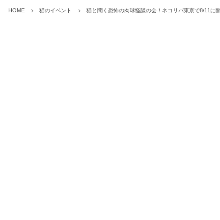
HOME
猫のイベント
猫と聞く恐怖の肉球怪談の会！ネコリパ東京で8/11に