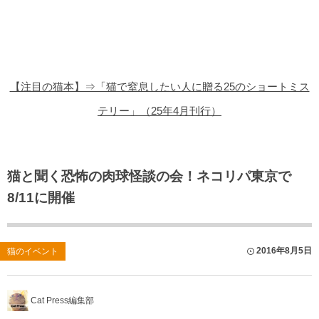
猫の商品レビュー
猫の豆知識・雑学
猫の調査データ
【注目の猫本】⇒「猫で窒息したい人に贈る25のショートミス
猫の譲渡会
テリー」（25年4月刊行）
猫の社会問題
猫のゲーム・アプリ
猫と聞く恐怖の肉球怪談の会！ネコリパ東京で
8/11に開催
猫のフリー写真素材
2016年8月5日
猫のイベント
Cat Press編集部