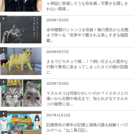
ャ神話に登場しそうな存在感→可愛さを隠しき
れない黒猫...
6
2020年7月25日
全48種類のニャンコを収録！猫の歴史から生態
まで学べる「世界中で愛される美しすぎる猫図
鑑」
7
2020年8月27日
まるでピカチュウ猫…！？飼い主さんの意外な
行動で黄色に染まってしまったタイの猫が話題
に
8
2023年7月26日
マヌルネコは何故かわいいのか？イエネコとの
違いから生態や進化まで、知られざるマヌルネ
コの秘密に迫...
9
2017年11月13日
記憶喪失の青年が記憶と猫島の謎を紐解くパズ
ルゲーム「ねこ島日記」