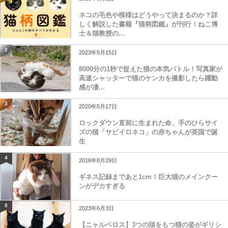
ネコの毛色や模様はどうやって決まるのか？詳
しく解説した書籍『猫柄図鑑』が刊行！ねこ博
士＆猫教授の...
2
2023年5月15日
8000分の1秒で捉えた猫の本気バトル！写真家が
高速シャッターで猫のケンカを撮影したら躍動
感が凄...
3
2020年5月17日
ロックダウン直前に生まれた命、手のひらサイ
ズの猫「サビイロネコ」の赤ちゃんが英国で誕
生
4
2016年8月29日
ギネス記録まであと1cm！巨大猫のメインクー
ンがデカすぎる
5
2023年6月3日
【ニャルベロス】3つの頭をもつ猫の姿がギリシ