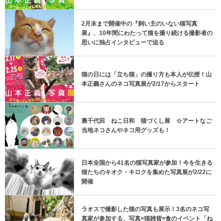
2月末まで開催中の『飼い主のいない猫写真
展』、10年間にわたって猫を撮り続ける撮影者の
思いに独占インタビューで迫る
猫の日には「立ち猫」の撮り方も本人が伝授！山
本正義さんのネコ写真展が2/17からスタート
裏千代田 ねこ日和 猫づくし展 ☆アートなご
当地ネコさんやネコ用グッズも！
日本全国から41名の猫写真家が参加！今を生きる
猫たちのキオク・キロクを集めた写真展が2/22に
開催
ラオスで撮影した猫の写真も展示！3名のネコ写
真家が参加する、写真×猫雑貨×食のイベント「ね