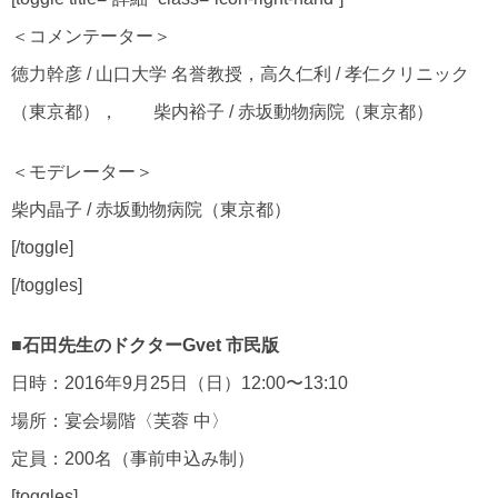
＜コメンテーター＞
徳力幹彦 / 山口大学 名誉教授，高久仁利 / 孝仁クリニック
（東京都）， 柴内裕子 / 赤坂動物病院（東京都）
＜モデレーター＞
柴内晶子 / 赤坂動物病院（東京都）
[/toggle]
[/toggles]
■石田先生のドクターGvet 市民版
日時：2016年9月25日（日）12:00〜13:10
場所：宴会場階〈芙蓉 中〉
定員：200名（事前申込み制）
[toggles]