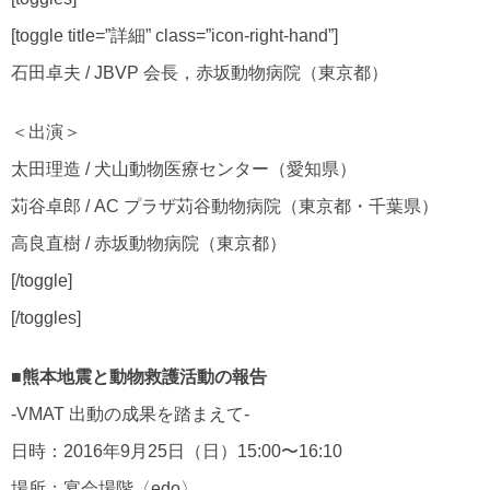
[toggle title=”詳細” class=”icon-right-hand”]
石田卓夫 / JBVP 会長，赤坂動物病院（東京都）
＜出演＞
太田理造 / 犬山動物医療センター（愛知県）
苅谷卓郎 / AC プラザ苅谷動物病院（東京都・千葉県）
高良直樹 / 赤坂動物病院（東京都）
[/toggle]
[/toggles]
■熊本地震と動物救護活動の報告
‐VMAT 出動の成果を踏まえて‐
日時：2016年9月25日（日）15:00〜16:10
場所：宴会場階〈edo〉