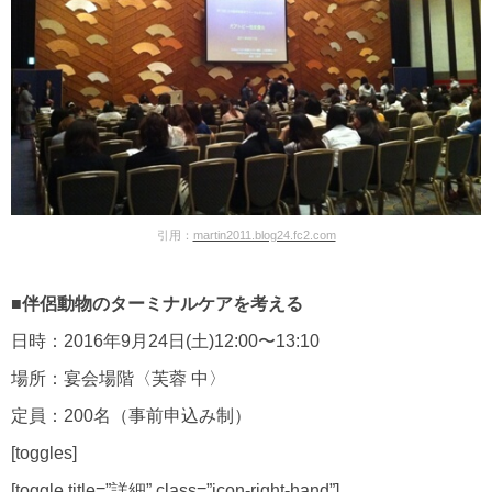
引用：
martin2011.blog24.fc2.com
■伴侶動物のターミナルケアを考える
日時：2016年9月24日(土)12:00〜13:10
場所：宴会場階〈芙蓉 中〉
定員：200名（事前申込み制）
[toggles]
[toggle title=”詳細” class=”icon-right-hand”]