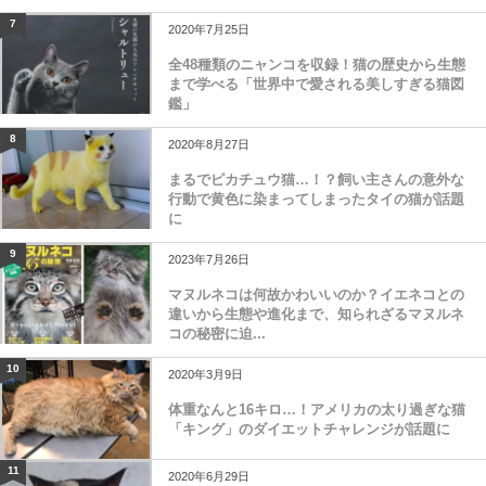
7
2020年7月25日
全48種類のニャンコを収録！猫の歴史から生態
まで学べる「世界中で愛される美しすぎる猫図
鑑」
8
2020年8月27日
まるでピカチュウ猫…！？飼い主さんの意外な
行動で黄色に染まってしまったタイの猫が話題
に
9
2023年7月26日
マヌルネコは何故かわいいのか？イエネコとの
違いから生態や進化まで、知られざるマヌルネ
コの秘密に迫...
10
2020年3月9日
体重なんと16キロ…！アメリカの太り過ぎな猫
「キング」のダイエットチャレンジが話題に
11
2020年6月29日