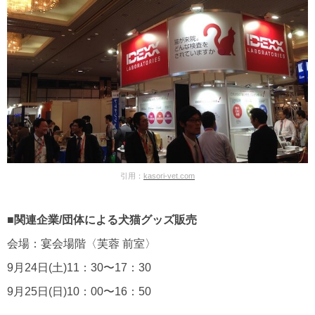
引用：
kasori-vet.com
■関連企業/団体による犬猫グッズ販売
会場：宴会場階〈芙蓉 前室〉
9月24日(土)11：30〜17：30
9月25日(日)10：00〜16：50