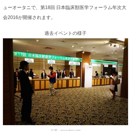
ューオータニで、第18回 日本臨床獣医学フォーラム年次大
会2016が開催されます。
過去イベントの様子
引用：
erva-dog.com