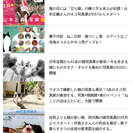
猫の日には「立ち猫」の撮り方も本人が伝授！山
本正義さんのネコ写真展が2/17からスタート
裏千代田 ねこ日和 猫づくし展 ☆アートなご
当地ネコさんやネコ用グッズも！
日本全国から41名の猫写真家が参加！今を生きる
猫たちのキオク・キロクを集めた写真展が2/22に
開催
ラオスで撮影した猫の写真も展示！3名のネコ写
真家が参加する、写真×猫雑貨×食のイベント「ね
ことのほほんたいむ」大阪で開催
住民よりも猫が多い島、田代島の猫写真展が10月
よりスタート！沖昌之さんらの作品を展示→島で
暮らすネコの名前や家系図を紹介する...