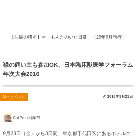
猫の商品レビュー
猫の豆知識・雑学
猫の調査データ
【注目の猫本】⇒「もんたのいた日常」（25年6月刊行）
猫の譲渡会
猫の社会問題
猫の飼い主も参加OK、日本臨床獣医学フォーラム
年次大会2016
猫のゲーム・アプリ
猫のフリー写真素材
2016年9月21日
猫のイベント
Cat Press編集部
9月23日（金）から3日間、東京都千代田区にあるホテルニ