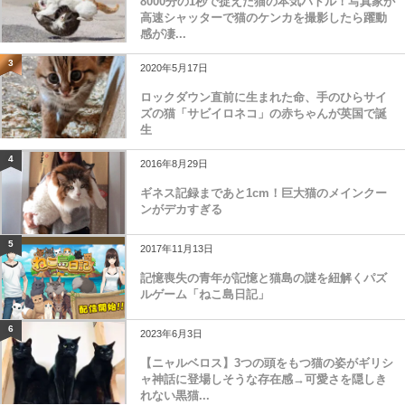
8000分の1秒で捉えた猫の本気バトル！写真家が
高速シャッターで猫のケンカを撮影したら躍動
感が凄...
3
2020年5月17日
ロックダウン直前に生まれた命、手のひらサイ
ズの猫「サビイロネコ」の赤ちゃんが英国で誕
生
4
2016年8月29日
ギネス記録まであと1cm！巨大猫のメインクー
ンがデカすぎる
5
2017年11月13日
記憶喪失の青年が記憶と猫島の謎を紐解くパズ
ルゲーム「ねこ島日記」
6
2023年6月3日
【ニャルベロス】3つの頭をもつ猫の姿がギリシ
ャ神話に登場しそうな存在感→可愛さを隠しき
れない黒猫...