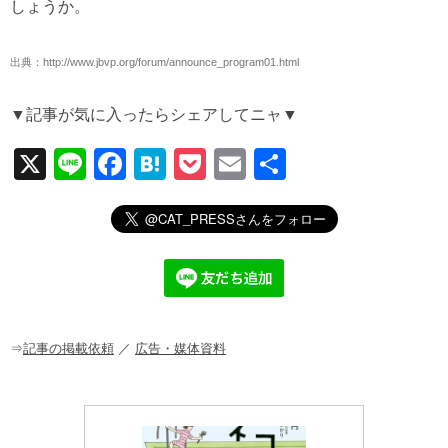
しょうか。
出典：http://www.jbvp.org/forum/announce_program01.html
▼記事が気に入ったらシェアしてニャ▼
X
Li
F
H
P
E
共
n
a
at
o
m
有
e
c
e
ck
ail
e
n
et
b
a
o
o
⇒
記事の掲載依頼
／
広告・媒体資料
k