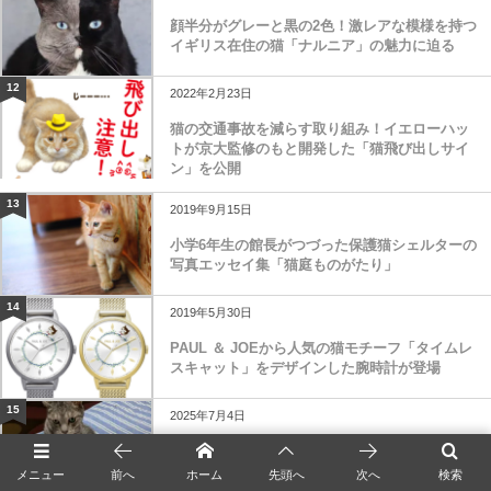
顔半分がグレーと黒の2色！激レアな模様を持つ
イギリス在住の猫「ナルニア」の魅力に迫る
12
2022年2月23日
猫の交通事故を減らす取り組み！イエローハッ
トが京大監修のもと開発した「猫飛び出しサイ
ン」を公開
13
2019年9月15日
小学6年生の館長がつづった保護猫シェルターの
写真エッセイ集「猫庭ものがたり」
14
2019年5月30日
PAUL ＆ JOEから人気の猫モチーフ「タイムレ
スキャット」をデザインした腕時計が登場
15
2025年7月4日
四次元ポケットから何か出てきそう！お腹に手
をしまい込んだ猫ちゃんの奇抜なポーズに3.7万
メニュー
前へ
ホーム
先頭へ
次へ
検索
いいねの...