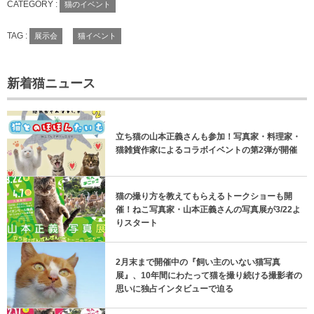
CATEGORY :
猫のイベント
TAG :
展示会
猫イベント
新着猫ニュース
立ち猫の山本正義さんも参加！写真家・料理家・
猫雑貨作家によるコラボイベントの第2弾が開催
猫の撮り方を教えてもらえるトークショーも開
催！ねこ写真家・山本正義さんの写真展が3/22よ
りスタート
2月末まで開催中の『飼い主のいない猫写真
展』、10年間にわたって猫を撮り続ける撮影者の
思いに独占インタビューで迫る