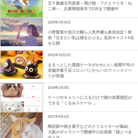
五十嵐健太写真展～飛び猫・フクとマリモ・ね
こ禅～、兵庫県朝来市でGWまで開催中
2020年3月31日
小野賢章や浪川大輔ら人気声優も参加決定！映
画『泣きたい私は猫をかぶる』追加キャスト6名
を公開
2022年10月2日
まるっとした黒猫ケーキがかわいい♪創業97年の
老舗洋菓子店コロンバンからハロウィンスイー
ツが登場
2018年2月3日
ケージやキャリーに入るだけで猫の体重測定が
できる「くるみスケール 」
2017年5月1日
陶芸家や焼き菓子などのクリエイターが集結、
大阪のギャラリーで開催中の企画展「猫とつき
合う法」