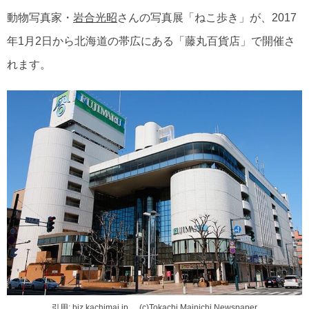
動物写真家・
岩合光昭
さんの写真展「ねこ歩き」が、2017
年1月2日から北海道の帯広にある「藤丸百貨店」で開催さ
れます。
引用:
biz.kachimai.jp
(c)Tokachi Mainichi Newspaper