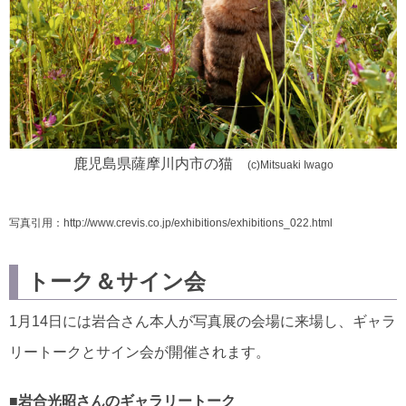
鹿児島県薩摩川内市の猫
(c)Mitsuaki Iwago
写真引用：http://www.crevis.co.jp/exhibitions/exhibitions_022.html
トーク＆サイン会
1月14日には岩合さん本人が写真展の会場に来場し、ギャラ
リートークとサイン会が開催されます。
■岩合光昭さんのギャラリートーク