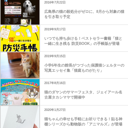
2016年7月22日
広島県の猫の殺処分がゼロに、8月から対象の猫
を引き取り予定
2019年9月17日
いつでも持ち歩ける！ベストセラー書籍「猫と
一緒に生き残る 防災BOOK」の手帳版が登場
2019年9月15日
小学6年生の館長がつづった保護猫シェルターの
写真エッセイ集「猫庭ものがたり」
2017年8月16日
猫のダヤンのサマーフェスタ、ジェイアール名
古屋タカシマヤで開催中
2020年1月27日
猫ちゃんの幸せも手軽にお祈りできる！貼る神
棚シリーズから動物版の「アニマルズ」が登場