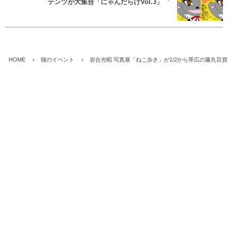
テンツが大集合「にゃんだらけVol.3」
HOME
猫のイベント
岩合光昭 写真展「ねこ歩き」が1/2から帯広の藤丸百