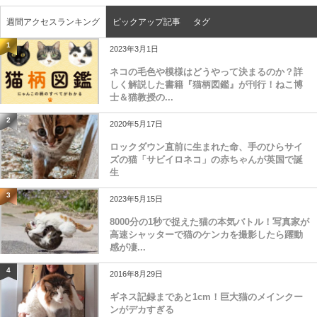
週間アクセスランキング
ピックアップ記事
タグ
1
2023年3月1日
ネコの毛色や模様はどうやって決まるのか？詳
しく解説した書籍『猫柄図鑑』が刊行！ねこ博
士＆猫教授の...
2
2020年5月17日
ロックダウン直前に生まれた命、手のひらサイ
ズの猫「サビイロネコ」の赤ちゃんが英国で誕
生
3
2023年5月15日
8000分の1秒で捉えた猫の本気バトル！写真家が
高速シャッターで猫のケンカを撮影したら躍動
感が凄...
4
2016年8月29日
ギネス記録まであと1cm！巨大猫のメインクー
ンがデカすぎる