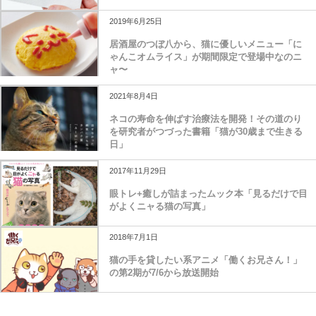
2019年6月25日
居酒屋のつぼ八から、猫に優しいメニュー「に
ゃんこオムライス」が期間限定で登場中なのニ
ャ〜
2021年8月4日
ネコの寿命を伸ばす治療法を開発！その道のり
を研究者がつづった書籍「猫が30歳まで生きる
日」
2017年11月29日
眼トレ+癒しが詰まったムック本「見るだけで目
がよくニャる猫の写真」
2018年7月1日
猫の手を貸したい系アニメ「働くお兄さん！」
の第2期が7/6から放送開始