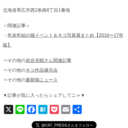
北海道帯広市西2条南8丁目1番地
＜関連記事＞
・
年末年始の猫イベント＆ネコ写真展まとめ【2016〜17年
版】
⇒その他の
岩合光昭さん関連記事
⇒その他の
ネコ作品展示会
⇒その他の
最新猫ニュース
▼記事が気に入ったらシェアしてニャ▼
X
Li
F
H
P
E
共
n
a
at
o
m
有
e
c
e
ck
ail