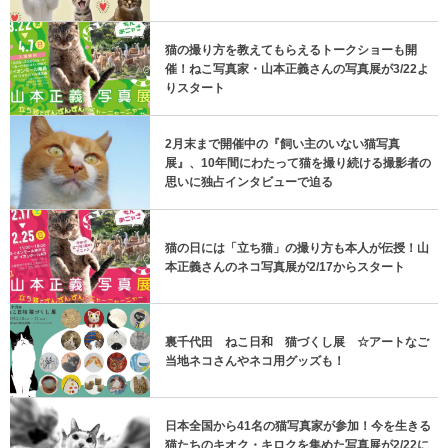
猫の撮り方を教えてもらえるトークショーも開
催！ねこ写真家・山本正義さんの写真展が3/22よ
りスタート
2月末まで開催中の『飼い主のいない猫写真
展』、10年間にわたって猫を撮り続ける撮影者の
思いに独占インタビューで迫る
猫の日には「立ち猫」の撮り方も本人が伝授！山
本正義さんのネコ写真展が2/17からスタート
裏千代田 ねこ日和 猫づくし展 ☆アートなご
当地ネコさんやネコ用グッズも！
日本全国から41名の猫写真家が参加！今を生きる
猫たちのキオク・キロクを集めた写真展が2/22に