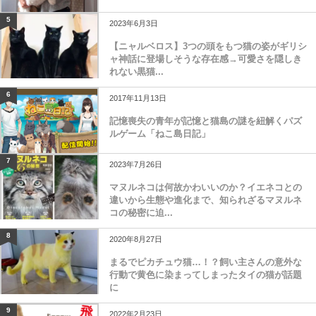
5
2023年6月3日
【ニャルベロス】3つの頭をもつ猫の姿がギリシ
ャ神話に登場しそうな存在感→可愛さを隠しき
れない黒猫...
6
2017年11月13日
記憶喪失の青年が記憶と猫島の謎を紐解くパズ
ルゲーム「ねこ島日記」
7
2023年7月26日
マヌルネコは何故かわいいのか？イエネコとの
違いから生態や進化まで、知られざるマヌルネ
コの秘密に迫...
8
2020年8月27日
まるでピカチュウ猫…！？飼い主さんの意外な
行動で黄色に染まってしまったタイの猫が話題
に
9
2022年2月23日