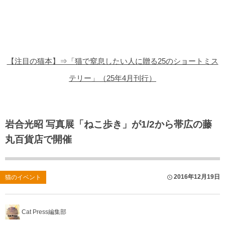
猫の商品レビュー
猫の豆知識・雑学
猫の調査データ
【注目の猫本】⇒「猫で窒息したい人に贈る25のショートミス
猫の譲渡会
テリー」（25年4月刊行）
猫の社会問題
猫のゲーム・アプリ
岩合光昭 写真展「ねこ歩き」が1/2から帯広の藤
丸百貨店で開催
猫のフリー写真素材
2016年12月19日
猫のイベント
Cat Press編集部