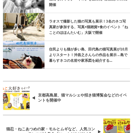
開催
ラオスで撮影した猫の写真も展示！3名のネコ写
真家が参加する、写真×猫雑貨×食のイベント「ね
ことのほほんたいむ」大阪で開催
住民よりも猫が多い島、田代島の猫写真展が10月
よりスタート！沖昌之さんらの作品を展示→島で
暮らすネコの名前や家系図を紹介する...
京都高島屋、猫マルシェや招き猫博覧会などのイベ
ントを開催中
猫忍・ねこあつめの家・モルとムギなど、人気コン