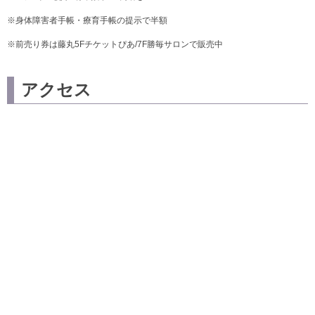
※身体障害者手帳・療育手帳の提示で半額
※前売り券は藤丸5Fチケットぴあ/7F勝毎サロンで販売中
アクセス