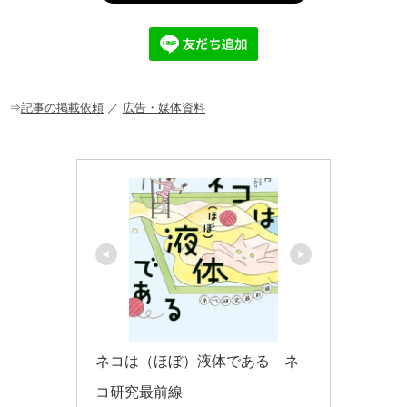
e
n
et
b
a
o
o
⇒
記事の掲載依頼
／
広告・媒体資料
k
ネコは（ほぼ）液体である　ネ
コ研究最前線