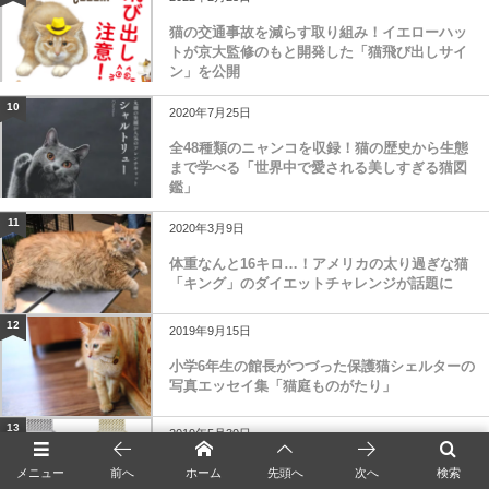
猫の交通事故を減らす取り組み！イエローハッ
トが京大監修のもと開発した「猫飛び出しサイ
ン」を公開
10
2020年7月25日
全48種類のニャンコを収録！猫の歴史から生態
まで学べる「世界中で愛される美しすぎる猫図
鑑」
11
2020年3月9日
体重なんと16キロ…！アメリカの太り過ぎな猫
「キング」のダイエットチャレンジが話題に
12
2019年9月15日
小学6年生の館長がつづった保護猫シェルターの
写真エッセイ集「猫庭ものがたり」
13
2019年5月30日
PAUL ＆ JOEから人気の猫モチーフ「タイムレ
メニュー
前へ
ホーム
先頭へ
次へ
検索
スキャット」をデザインした腕時計が登場