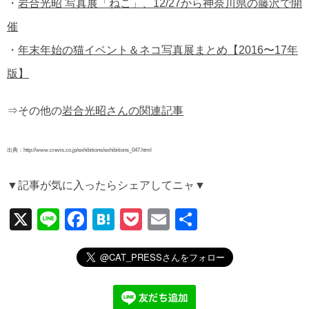
・
岩合光昭 写真展「ねこ」、12/27から神奈川県の藤沢で開
催
・
年末年始の猫イベント＆ネコ写真展まとめ【2016〜17年
版】
⇒その他の
岩合光昭さんの関連記事
出典：http://www.crevis.co.jp/exhibitions/exhibitions_047.html
▼記事が気に入ったらシェアしてニャ▼
X
Li
F
H
P
E
共
n
a
at
o
m
有
e
c
e
ck
ail
e
n
et
b
a