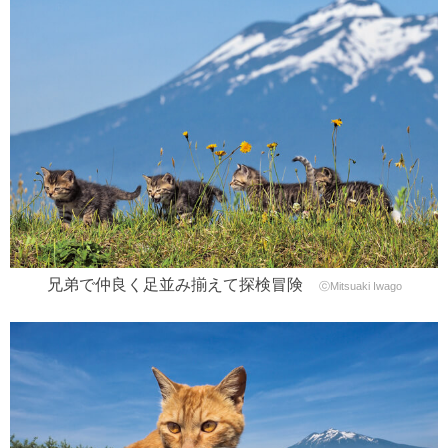
兄弟で仲良く足並み揃えて探検冒険
ⓒMitsuaki Iwago