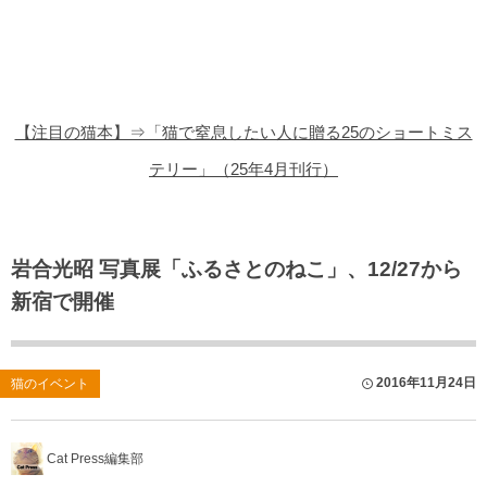
猫の商品レビュー
猫の豆知識・雑学
猫の調査データ
【注目の猫本】⇒「猫で窒息したい人に贈る25のショートミス
猫の譲渡会
テリー」（25年4月刊行）
猫の社会問題
猫のゲーム・アプリ
岩合光昭 写真展「ふるさとのねこ」、12/27から
新宿で開催
猫のフリー写真素材
2016年11月24日
猫のイベント
Cat Press編集部