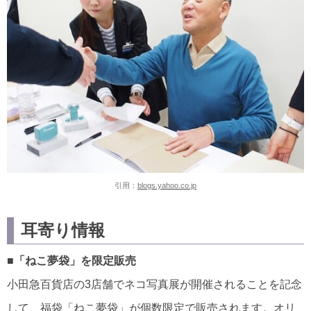
引用：
blogs.yahoo.co.jp
耳寄り情報
■「ねこ夢袋」を限定販売
小田急百貨店の3店舗でネコ写真展が開催されることを記念
して、福袋「ねこ夢袋」が個数限定で販売されます。オリ