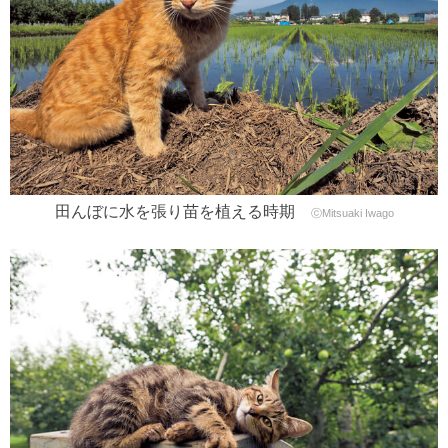
田んぼに水を張り苗を植える時期
ⓒMitsuaki Iwago