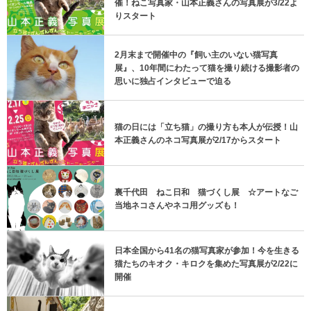
催！ねこ写真家・山本正義さんの写真展が3/22よ
りスタート
2月末まで開催中の『飼い主のいない猫写真
展』、10年間にわたって猫を撮り続ける撮影者の
思いに独占インタビューで迫る
猫の日には「立ち猫」の撮り方も本人が伝授！山
本正義さんのネコ写真展が2/17からスタート
裏千代田 ねこ日和 猫づくし展 ☆アートなご
当地ネコさんやネコ用グッズも！
日本全国から41名の猫写真家が参加！今を生きる
猫たちのキオク・キロクを集めた写真展が2/22に
開催