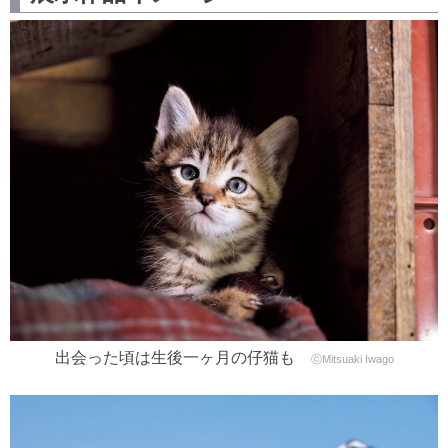
出会った頃は生後一ヶ月の仔猫も
ⓒMitsuaki Iwago