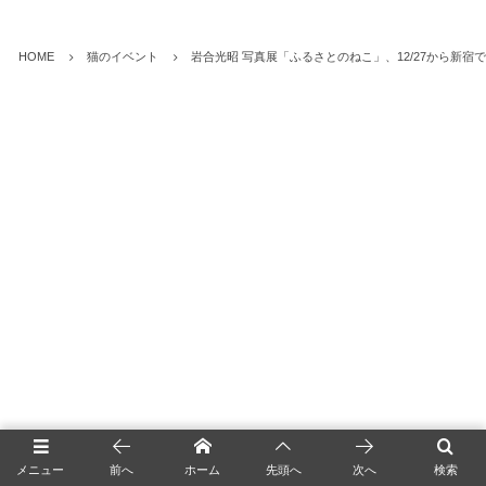
HOME
猫のイベント
岩合光昭 写真展「ふるさとのねこ」、12/27から新宿
メニュー
前へ
ホーム
先頭へ
次へ
検索