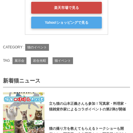
楽天市場で見る
Yahoo!ショッピングで見る
CATEGORY :
猫のイベント
TAG :
展示会
岩合光昭
猫イベント
新着猫ニュース
立ち猫の山本正義さんも参加！写真家・料理家・
猫雑貨作家によるコラボイベントの第2弾が開催
猫の撮り方を教えてもらえるトークショーも開