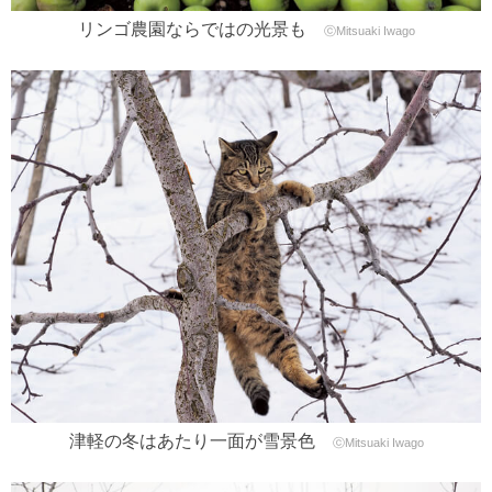
リンゴ農園ならではの光景も
ⓒMitsuaki Iwago
津軽の冬はあたり一面が雪景色
ⓒMitsuaki Iwago