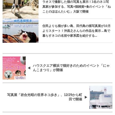
ラオスで撮影した猫の写真も展示！3名のネコ写
真家が参加する、写真×猫雑貨×食のイベント「ね
ことのほほんたいむ」大阪で開催
住民よりも猫が多い島、田代島の猫写真展が10月
よりスタート！沖昌之さんらの作品を展示→島で
暮らすネコの名前や家系図を紹介する...
ハウスクエア横浜で猫好きのためのイベント「にゃ
んこまつり」が開催
写真展「岩合光昭の世界ネコ歩き」、12/29から町
田で開催