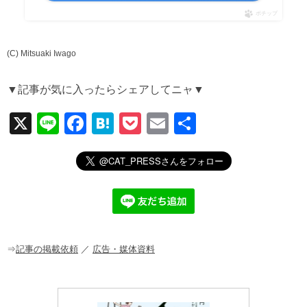
ポチップ
(C) Mitsuaki Iwago
▼記事が気に入ったらシェアしてニャ▼
X
Li
F
H
P
E
共
n
a
at
o
m
有
e
c
e
ck
ail
e
n
et
b
a
o
o
⇒
記事の掲載依頼
／
広告・媒体資料
k