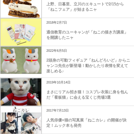
上野、日暮里、立川のエキュートで2/15から
「ねこフェア」が始まるニャ
2018年2月7日
通信教育のユーキャンが「ねこの描き方講座」
を開講したニャ
2022年6月5日
2頭身の可動フィギュア「ねんどろいど」からニ
ャンコ先生が新登場！動かしたり表情を変えて
楽しめる♪
2019年10月14日
まさにリアル招き猫！コスプレ衣装に身を包ん
だ「看板猫」に会える宝くじ売場3選
2017年7月13日
人気俳優×猫の写真展「ねこカレ」の開催が決
定！ムック本も発売