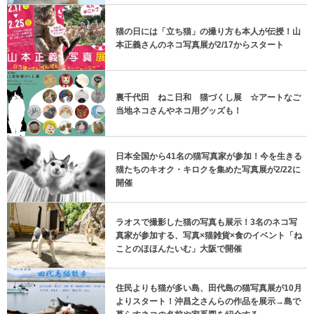
猫の日には「立ち猫」の撮り方も本人が伝授！山
本正義さんのネコ写真展が2/17からスタート
裏千代田 ねこ日和 猫づくし展 ☆アートなご
当地ネコさんやネコ用グッズも！
日本全国から41名の猫写真家が参加！今を生きる
猫たちのキオク・キロクを集めた写真展が2/22に
開催
ラオスで撮影した猫の写真も展示！3名のネコ写
真家が参加する、写真×猫雑貨×食のイベント「ね
ことのほほんたいむ」大阪で開催
住民よりも猫が多い島、田代島の猫写真展が10月
よりスタート！沖昌之さんらの作品を展示→島で