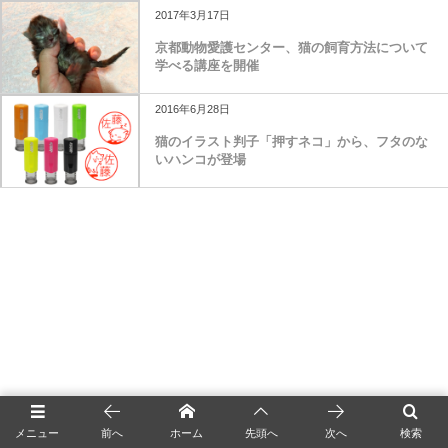
2017年3月17日
京都動物愛護センター、猫の飼育方法について
学べる講座を開催
2016年6月28日
猫のイラスト判子「押すネコ」から、フタのな
いハンコが登場
メニュー
前へ
ホーム
先頭へ
次へ
検索