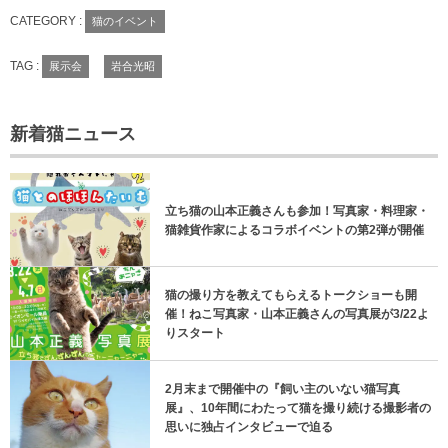
CATEGORY :
猫のイベント
TAG :
展示会
岩合光昭
新着猫ニュース
立ち猫の山本正義さんも参加！写真家・料理家・
猫雑貨作家によるコラボイベントの第2弾が開催
猫の撮り方を教えてもらえるトークショーも開
催！ねこ写真家・山本正義さんの写真展が3/22よ
りスタート
2月末まで開催中の『飼い主のいない猫写真
展』、10年間にわたって猫を撮り続ける撮影者の
思いに独占インタビューで迫る