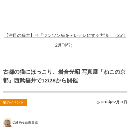
猫の商品レビュー
猫の豆知識・雑学
猫の調査データ
【注目の猫本】⇒「ツンツン猫をデレデレにする方法」（25年
猫の譲渡会
2月刊行）
猫の社会問題
猫のゲーム・アプリ
古都の猫にほっこり、岩合光昭 写真展「ねこの京
都」西武福井で12/28から開催
猫のフリー写真素材
2018年12月31日
猫のイベント
Cat Press編集部