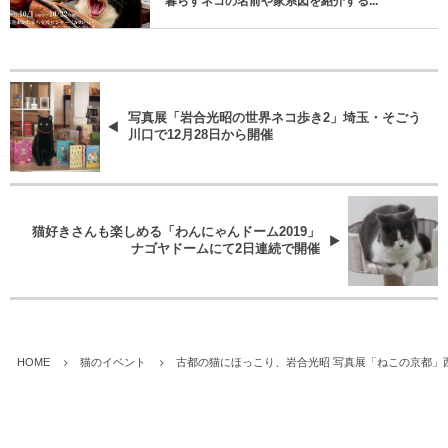
暮らすネコの名前や家系図を紹介する...
写真展「岩合光昭の世界ネコ歩き2」埼玉・そごう
川口で12月28日から開催
猫好きさんも楽しめる「わんにゃんドーム2019」
ナゴヤドームにて2日連続で開催
HOME
猫のイベント
古都の猫にほっこり、岩合光昭 写真展「ねこの京都」西