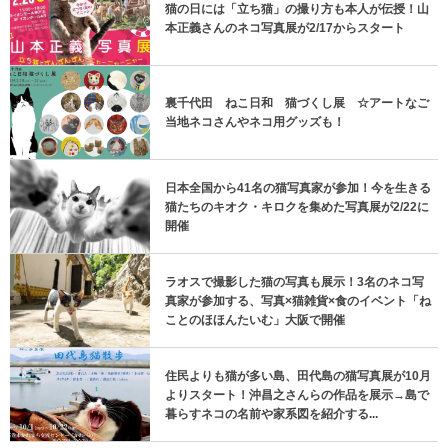
猫の日には「立ち猫」の撮り方も本人が伝授！山
本正義さんのネコ写真展が2/17からスタート
裏千代田 ねこ日和 猫づくし展 ☆アートなご
当地ネコさんやネコ用グッズも！
日本全国から41名の猫写真家が参加！今を生きる
猫たちのキオク・キロクを集めた写真展が2/22に
開催
ラオスで撮影した猫の写真も展示！3名のネコ写
真家が参加する、写真×猫雑貨×食のイベント「ね
ことのほほんたいむ」大阪で開催
住民よりも猫が多い島、田代島の猫写真展が10月
よりスタート！沖昌之さんらの作品を展示→島で
暮らすネコの名前や家系図を紹介する...