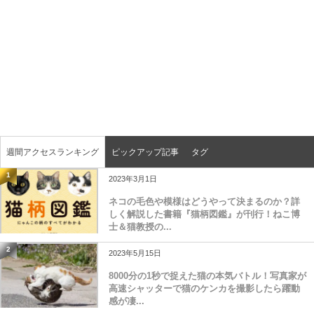
週間アクセスランキング
ピックアップ記事
タグ
1
2023年3月1日
ネコの毛色や模様はどうやって決まるのか？詳
しく解説した書籍『猫柄図鑑』が刊行！ねこ博
士＆猫教授の...
2
2023年5月15日
8000分の1秒で捉えた猫の本気バトル！写真家が
高速シャッターで猫のケンカを撮影したら躍動
感が凄...