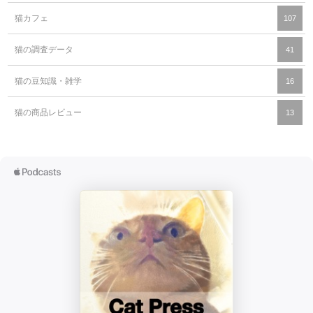
猫カフェ
107
猫の調査データ
41
猫の豆知識・雑学
16
猫の商品レビュー
13