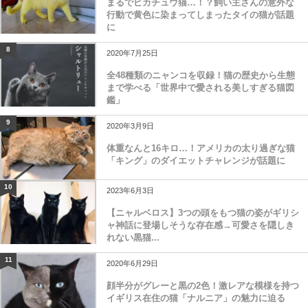
まるでピカチュウ猫…！？飼い主さんの意外な
行動で黄色に染まってしまったタイの猫が話題
に
8
2020年7月25日
全48種類のニャンコを収録！猫の歴史から生態
まで学べる「世界中で愛される美しすぎる猫図
鑑」
9
2020年3月9日
体重なんと16キロ…！アメリカの太り過ぎな猫
「キング」のダイエットチャレンジが話題に
10
2023年6月3日
【ニャルベロス】3つの頭をもつ猫の姿がギリシ
ャ神話に登場しそうな存在感→可愛さを隠しき
れない黒猫...
11
2020年6月29日
顔半分がグレーと黒の2色！激レアな模様を持つ
イギリス在住の猫「ナルニア」の魅力に迫る