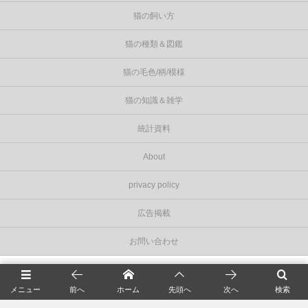
猫の飼い方
猫の種類＆図鑑
猫の毛色/柄/模様
猫の知識＆雑学
統計資料
About
privacy policy
広告掲載
お問い合わせ
©
2026
Cat Press（キャットプレス）
.
メニュー
前へ
ホーム
先頭へ
次へ
検索