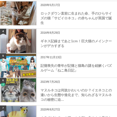
3
2020年5月17日
ロックダウン直前に生まれた命、手のひらサイ
ズの猫「サビイロネコ」の赤ちゃんが英国で誕
生
4
2016年8月29日
ギネス記録まであと1cm！巨大猫のメインクー
ンがデカすぎる
5
2017年11月13日
記憶喪失の青年が記憶と猫島の謎を紐解くパズ
ルゲーム「ねこ島日記」
6
2023年7月26日
マヌルネコは何故かわいいのか？イエネコとの
違いから生態や進化まで、知られざるマヌルネ
コの秘密に迫...
7
2020年8月27日