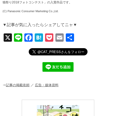
猫祭り2018フォトコンテスト」の入賞作品です。
(C) Panasonic Consumer Marketing Co.,Ltd.
▼記事が気に入ったらシェアしてニャ▼
X
Li
F
H
P
E
共
n
a
at
o
m
有
e
c
e
ck
ail
e
n
et
b
a
o
o
⇒
記事の掲載依頼
／
広告・媒体資料
k