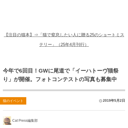
猫の商品レビュー
猫の豆知識・雑学
猫の調査データ
【注目の猫本】⇒「猫で窒息したい人に贈る25のショートミス
猫の譲渡会
テリー」（25年4月刊行）
猫の社会問題
猫のゲーム・アプリ
今年で6回目！GWに尾道で「イーハトーヴ猫祭
り」が開催。フォトコンテストの写真も募集中
猫のフリー写真素材
2019年5月2日
猫のイベント
Cat Press編集部