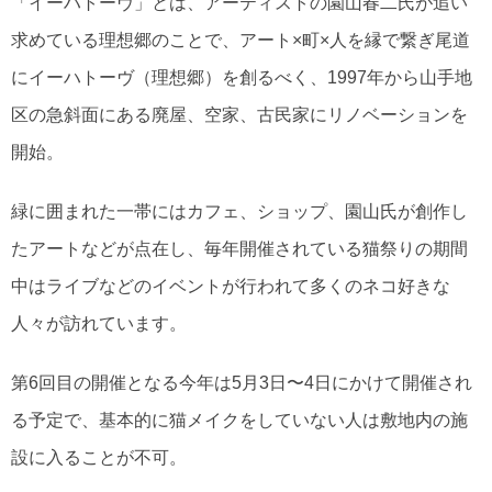
「イーハトーヴ」とは、アーティストの園山春二氏が追い
求めている理想郷のことで、アート×町×人を縁で繋ぎ尾道
にイーハトーヴ（理想郷）を創るべく、1997年から山手地
区の急斜面にある廃屋、空家、古民家にリノベーションを
開始。
緑に囲まれた一帯にはカフェ、ショップ、園山氏が創作し
たアートなどが点在し、毎年開催されている猫祭りの期間
中はライブなどのイベントが行われて多くのネコ好きな
人々が訪れています。
第6回目の開催となる今年は5月3日〜4日にかけて開催され
る予定で、基本的に猫メイクをしていない人は敷地内の施
設に入ることが不可。