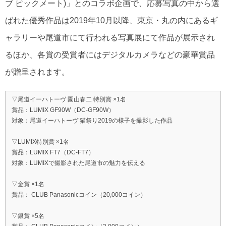
ブ ピックメート)」とのコラボ企画で、応募写真の中から選
ばれた優秀作品は2019年10月以降、東京・丸の内にあるギ
ャラリーや尾道市にて行われる写真展にて作品が展示され
るほか、各賞の受賞者にはデジタルカメラなどの豪華賞品
が贈呈されます。
▽尾道イーハトーヴ 園山春二 特別賞 ×1名
賞品：LUMIX GF90W（DC-GF90W）
対象：尾道イーハトーヴ 猫祭り2019の様子を撮影した作品
▽LUMIX特別賞 ×1名
賞品：LUMIX FT7（DC-FT7）
対象：LUMIXで撮影された尾道市の魅力を伝える
▽金賞 ×1名
賞品： CLUB Panasonicコイン（20,000コイン）
▽銀賞 ×5名