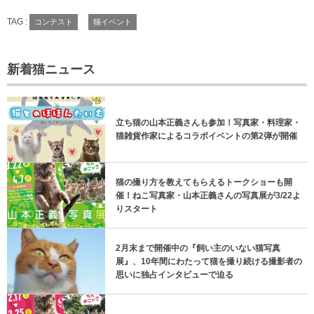
TAG :
コンテスト
猫イベント
新着猫ニュース
立ち猫の山本正義さんも参加！写真家・料理家・
猫雑貨作家によるコラボイベントの第2弾が開催
猫の撮り方を教えてもらえるトークショーも開
催！ねこ写真家・山本正義さんの写真展が3/22よ
りスタート
2月末まで開催中の『飼い主のいない猫写真
展』、10年間にわたって猫を撮り続ける撮影者の
思いに独占インタビューで迫る