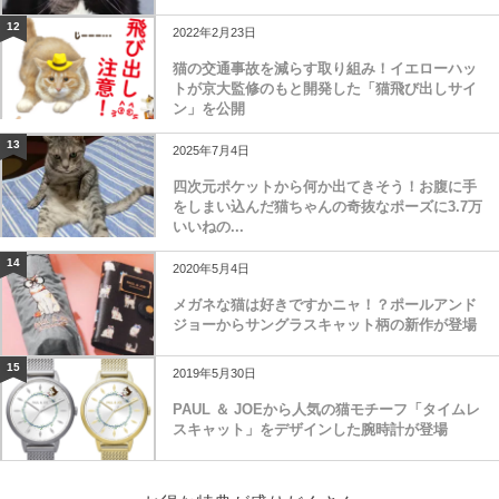
12
2022年2月23日
猫の交通事故を減らす取り組み！イエローハッ
トが京大監修のもと開発した「猫飛び出しサイ
ン」を公開
13
2025年7月4日
四次元ポケットから何か出てきそう！お腹に手
をしまい込んだ猫ちゃんの奇抜なポーズに3.7万
いいねの...
14
2020年5月4日
メガネな猫は好きですかニャ！？ポールアンド
ジョーからサングラスキャット柄の新作が登場
15
2019年5月30日
PAUL ＆ JOEから人気の猫モチーフ「タイムレ
スキャット」をデザインした腕時計が登場