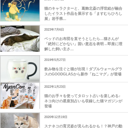
猫のキャラクターと、葛飾北斎の浮世絵が融合
したイラスト作品を展示する「ますむらひろし
展」岩手県...
2023年7月6日
ベッドのお布団を直そうとしたら…猫さんが
「絶対にどかない」固い意志を表明→即座に理
解した飼い主さ...
2019年5月27日
飲み物を注ぐと猫が出現！ダブルウォールグラ
スのGOODGLASから新作「ねこマグ」が登場
2022年1月23日
猫のお手々を使ってタロット占いを楽しめる♪
ネコ向けの星座別占いも収録した猫マガジンが
登場
2020年12月19日
スナネコの育児姿が見られるかも！？神戸の動