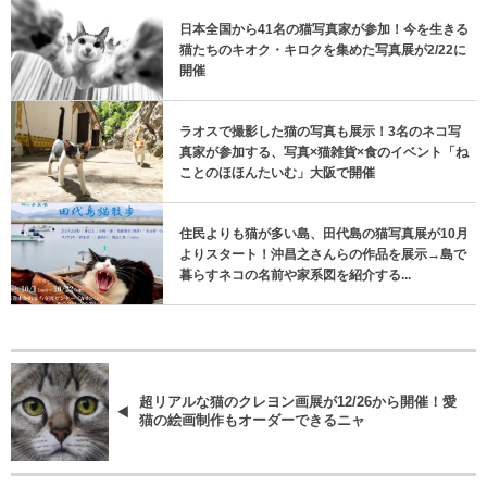
日本全国から41名の猫写真家が参加！今を生きる
猫たちのキオク・キロクを集めた写真展が2/22に
開催
ラオスで撮影した猫の写真も展示！3名のネコ写
真家が参加する、写真×猫雑貨×食のイベント「ね
ことのほほんたいむ」大阪で開催
住民よりも猫が多い島、田代島の猫写真展が10月
よりスタート！沖昌之さんらの作品を展示→島で
暮らすネコの名前や家系図を紹介する...
超リアルな猫のクレヨン画展が12/26から開催！愛
猫の絵画制作もオーダーできるニャ