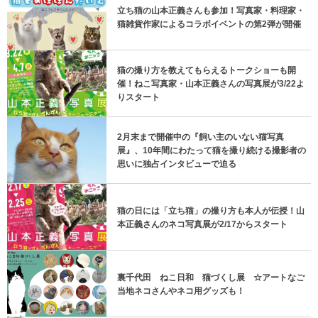
立ち猫の山本正義さんも参加！写真家・料理家・
猫雑貨作家によるコラボイベントの第2弾が開催
猫の撮り方を教えてもらえるトークショーも開
催！ねこ写真家・山本正義さんの写真展が3/22よ
りスタート
2月末まで開催中の『飼い主のいない猫写真
展』、10年間にわたって猫を撮り続ける撮影者の
思いに独占インタビューで迫る
猫の日には「立ち猫」の撮り方も本人が伝授！山
本正義さんのネコ写真展が2/17からスタート
裏千代田 ねこ日和 猫づくし展 ☆アートなご
当地ネコさんやネコ用グッズも！