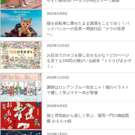
やすい猫専用ハーネスが6色カラーで展開
2021年5月8日
猫を自転車に乗せたまま国境をこえてゆく！バ
ックパッカーの世界一周旅行記「ナラの世界
へ」
2022年11月4日
お目当てのネコを探し出せるかな？どのページ
を見ても100匹の猫がいる絵本『１００ぴきかぞ
く』
2018年11月5日
講師はロシアンブルー先生ニャ！猫のイラスト
で優しく学ぶマナー本が登場
2016年6月4日
猫と浮世絵から楽しく学ぶ、国芳一門の猫絵図
鑑 おもちゃ絵
2019年1月6日