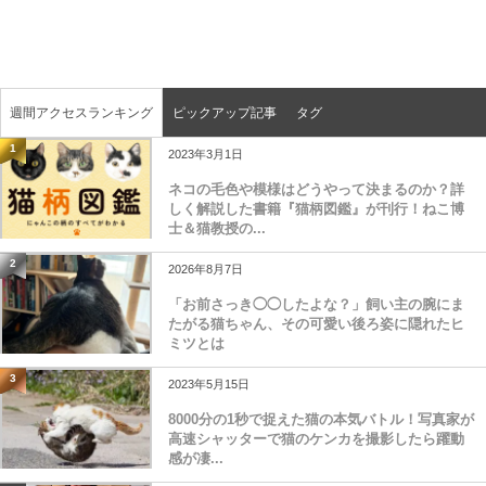
週間アクセスランキング
ピックアップ記事
タグ
1
2023年3月1日
ネコの毛色や模様はどうやって決まるのか？詳
しく解説した書籍『猫柄図鑑』が刊行！ねこ博
士＆猫教授の...
2
2026年8月7日
「お前さっき◯◯したよな？」飼い主の腕にま
たがる猫ちゃん、その可愛い後ろ姿に隠れたヒ
ミツとは
3
2023年5月15日
8000分の1秒で捉えた猫の本気バトル！写真家が
高速シャッターで猫のケンカを撮影したら躍動
感が凄...