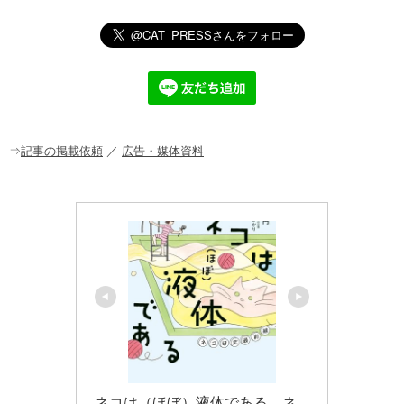
n
a
at
o
m
有
e
c
e
ck
ail
e
n
et
b
a
o
o
⇒
記事の掲載依頼
／
広告・媒体資料
k
ネコは（ほぼ）液体である　ネ