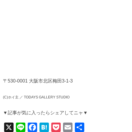
〒530-0001 大阪市北区梅田3-1-3
(C)ホイ主 ／ TODAYS GALLERY STUDIO
▼記事が気に入ったらシェアしてニャ▼
X
Li
F
H
P
E
共