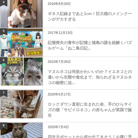
4
2016年8月29日
ギネス記録まであと1cm！巨大猫のメインクー
ンがデカすぎる
5
2017年11月13日
記憶喪失の青年が記憶と猫島の謎を紐解くパズ
ルゲーム「ねこ島日記」
6
2023年7月26日
マヌルネコは何故かわいいのか？イエネコとの
違いから生態や進化まで、知られざるマヌルネ
コの秘密に迫...
7
2020年5月17日
ロックダウン直前に生まれた命、手のひらサイ
ズの猫「サビイロネコ」の赤ちゃんが英国で誕
生
8
2025年7月4日
四次元ポケットから何か出てきそう！お腹に手