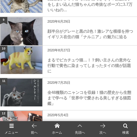
をしまい込んだ猫ちゃんの奇抜なポーズに3.7万
いいねの...
9
2020年6月29日
顔半分がグレーと黒の2色！激レアな模様を持つ
イギリス在住の猫「ナルニア」の魅力に迫る
10
2020年8月27日
まるでピカチュウ猫…！？飼い主さんの意外な
行動で黄色に染まってしまったタイの猫が話題
に
11
2020年7月25日
全48種類のニャンコを収録！猫の歴史から生態
まで学べる「世界中で愛される美しすぎる猫図
鑑」
12
2020年5月4日
メガネな猫は好きですかニャ！？ポールアンド
ジョーからサングラスキャット柄の新作が登場
メニュー
前へ
ホーム
先頭へ
次へ
検索