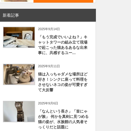
新着記事
2025年9月14日
「もう完成でいいよね？」キ
ャットタワーの組み立て現場
で起こった猫あるあるな出来
事に、共感するユー...
2025年9月11日
猫は入っちゃダメな場所ほど
好き！シンクに座って料理を
させないネコの姿が可愛すぎ
て大反響
2025年9月6日
「なんという長さ」「首にゃ
が族」 何かを真剣に見つめる
猫の姿が、水族館の人気者そ
っくりだと話題に