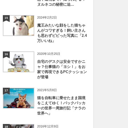
ヌルネコの秘密に迫...
2024年2月2日
15
魔王みたいな顔をした猫ちゃ
んがコワすぎる！飼い主さん
も思わずビビった写真に「2.4
万いいね」
2020年10月25日
16
自宅のデスクは安全ですかニ
ャ？仕事猫の「ヨシ！」をお
家で再現できるPCクッション
が登場
2021年5月8日
17
猫を自転車に乗せたまま国境
をこえてゆく！バックパッカ
ーの世界一周旅行記「ナラの
世界へ」
2016年12月9日
18