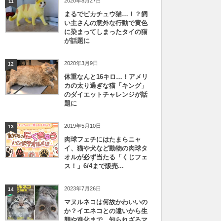
2020年8月27日
11
まるでピカチュウ猫…！？飼
い主さんの意外な行動で黄色
に染まってしまったタイの猫
が話題に
2020年3月9日
12
体重なんと16キロ…！アメリ
カの太り過ぎな猫「キング」
のダイエットチャレンジが話
題に
2019年5月10日
13
肉球フェチにはたまらニャ
イ、猫や犬など動物の肉球タ
オルが必ず当たる「くじフェ
ス！」6/4まで販売...
2023年7月26日
14
マヌルネコは何故かわいいの
か？イエネコとの違いから生
態や進化まで、知られざるマ