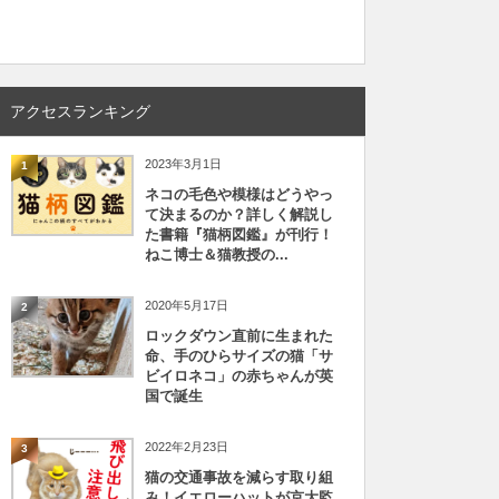
アクセスランキング
2023年3月1日
1
ネコの毛色や模様はどうやっ
て決まるのか？詳しく解説し
た書籍『猫柄図鑑』が刊行！
ねこ博士＆猫教授の...
2020年5月17日
2
ロックダウン直前に生まれた
命、手のひらサイズの猫「サ
ビイロネコ」の赤ちゃんが英
国で誕生
2022年2月23日
3
猫の交通事故を減らす取り組
み！イエローハットが京大監