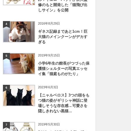
修のもと開発した「猫飛び出
しサイン」を公開
2016年8月29日
4
ギネス記録まであと1cm！巨
大猫のメインクーンがデカす
ぎる
2019年9月15日
5
小学6年生の館長がつづった保
護猫シェルターの写真エッセ
イ集「猫庭ものがたり」
2023年6月3日
6
【ニャルベロス】3つの頭をも
つ猫の姿がギリシャ神話に登
場しそうな存在感→可愛さを
隠しきれない黒猫...
2019年5月30日
7