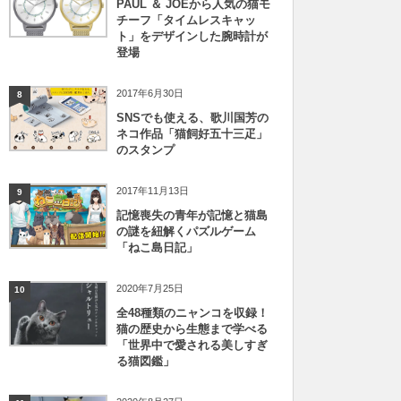
PAUL ＆ JOEから人気の猫モ
チーフ「タイムレスキャッ
ト」をデザインした腕時計が
登場
2017年6月30日
8
SNSでも使える、歌川国芳の
ネコ作品「猫飼好五十三疋」
のスタンプ
2017年11月13日
9
記憶喪失の青年が記憶と猫島
の謎を紐解くパズルゲーム
「ねこ島日記」
2020年7月25日
10
全48種類のニャンコを収録！
猫の歴史から生態まで学べる
「世界中で愛される美しすぎ
る猫図鑑」