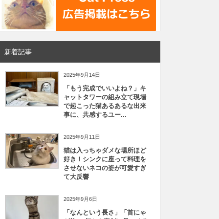
新着記事
2025年9月14日
「もう完成でいいよね？」キ
ャットタワーの組み立て現場
で起こった猫あるあるな出来
事に、共感するユー...
2025年9月11日
猫は入っちゃダメな場所ほど
好き！シンクに座って料理を
させないネコの姿が可愛すぎ
て大反響
2025年9月6日
「なんという長さ」「首にゃ