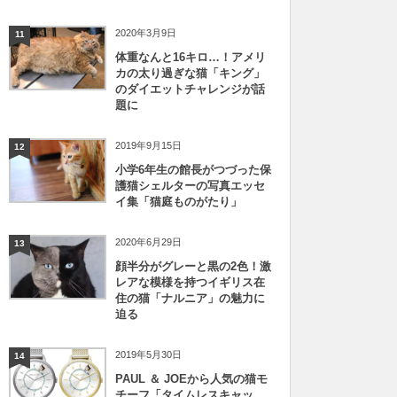
2020年3月9日
11
体重なんと16キロ…！アメリ
カの太り過ぎな猫「キング」
のダイエットチャレンジが話
題に
2019年9月15日
12
小学6年生の館長がつづった保
護猫シェルターの写真エッセ
イ集「猫庭ものがたり」
2020年6月29日
13
顔半分がグレーと黒の2色！激
レアな模様を持つイギリス在
住の猫「ナルニア」の魅力に
迫る
2019年5月30日
14
PAUL ＆ JOEから人気の猫モ
チーフ「タイムレスキャッ