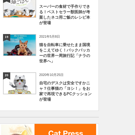
スーパーの食材で手作りでき
る！ベストセラー獣医師が考
案したネコ用ご飯のレシピ本
が登場
2021年5月8日
19
猫を自転車に乗せたまま国境
をこえてゆく！バックパッカ
ーの世界一周旅行記「ナラの
世界へ」
2020年10月25日
20
自宅のデスクは安全ですかニ
ャ？仕事猫の「ヨシ！」をお
家で再現できるPCクッション
が登場