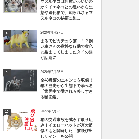
マヌルネコは何故かわいいの
か？イエネコとの違いから生
態や進化まで、知られざるマ
ヌルネコの秘密に迫...
2020年8月27日
8
まるでピカチュウ猫…！？飼
い主さんの意外な行動で黄色
に染まってしまったタイの猫
が話題に
2020年7月25日
9
全48種類のニャンコを収録！
猫の歴史から生態まで学べる
「世界中で愛される美しすぎ
る猫図鑑」
2022年2月23日
10
猫の交通事故を減らす取り組
み！イエローハットが京大監
修のもと開発した「猫飛び出
しサイン」を公開