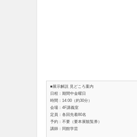
■展示解説 見どころ案内
日程：期間中金曜日
時間：14:00（約30分）
会場：4F講義室
定員：各回先着80名
予約：不要（要本展観覧券）
講師：同館学芸