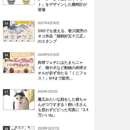
ト」をデザインした腕時計が
登場
2017年6月30日
15
SNSでも使える、歌川国芳の
ネコ作品「猫飼好五十三疋」
のスタンプ
2019年5月10日
16
肉球フェチにはたまらニャ
イ、猫や犬など動物の肉球タ
オルが必ず当たる「くじフェ
ス！」6/4まで販売...
2024年2月2日
17
魔王みたいな顔をした猫ちゃ
んがコワすぎる！飼い主さん
も思わずビビった写真に「2.4
万いいね」
2020年12月7日
18