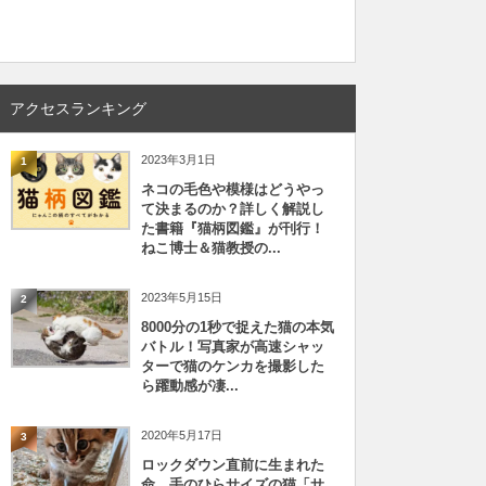
アクセスランキング
2023年3月1日
1
ネコの毛色や模様はどうやっ
て決まるのか？詳しく解説し
た書籍『猫柄図鑑』が刊行！
ねこ博士＆猫教授の...
2023年5月15日
2
8000分の1秒で捉えた猫の本気
バトル！写真家が高速シャッ
ターで猫のケンカを撮影した
ら躍動感が凄...
2020年5月17日
3
ロックダウン直前に生まれた
命、手のひらサイズの猫「サ