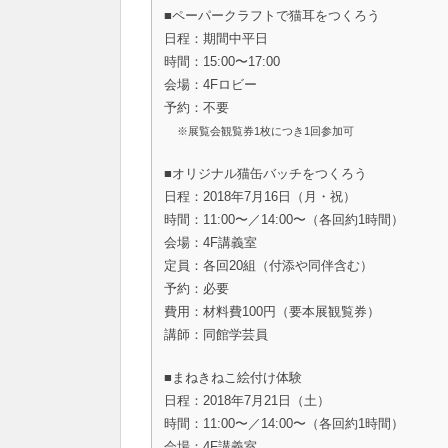
■ペーパークラフトで猫耳をつくろう
日程：期間中平日
時間：15:00〜17:00
会場：4Fロビー
予約：不要
※展覧会観覧券1枚につき1回参加可
■オリジナル猫缶バッチをつくろう
日程：2018年7月16日（月・祝）
時間：11:00〜／14:00〜（各回約1時間）
会場：4F講義室
定員：各回20組（付添や同伴含む）
予約：必要
費用：材料費100円（要本展観覧券）
講師：同館学芸員
■まねきねこ絵付け体験
日程：2018年7月21日（土）
時間：11:00〜／14:00〜（各回約1時間）
会場：4F講義室