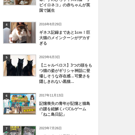
ビイロネコ」の赤ちゃんが英
国で誕生
2016年8月29日
4
ギネス記録まであと1cm！巨
大猫のメインクーンがデカす
ぎる
2023年6月3日
5
【ニャルベロス】3つの頭をも
つ猫の姿がギリシャ神話に登
場しそうな存在感→可愛さを
隠しきれない黒猫...
2017年11月13日
6
記憶喪失の青年が記憶と猫島
の謎を紐解くパズルゲーム
「ねこ島日記」
2023年7月26日
7