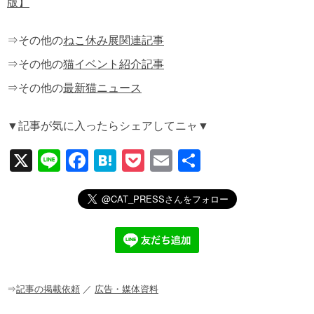
版】
⇒その他の
ねこ休み展関連記事
⇒その他の
猫イベント紹介記事
⇒その他の
最新猫ニュース
▼記事が気に入ったらシェアしてニャ▼
X
Li
F
H
P
E
共
n
a
at
o
m
有
e
c
e
ck
ail
e
n
et
b
a
o
o
⇒
記事の掲載依頼
／
広告・媒体資料