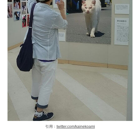
引用：
twitter.com/kainekoami