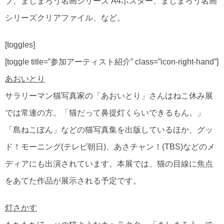
プ、ましまろう名画シリーズ A4ポスター、ましまろう名画
シリーズクリアファイル、など。
[toggles]
[toggle title=”参加アーティスト紹介” class=”icon-right-hand”]
あおいとり
サラリーマン猫写真家の「あおいとり」さんはねこ休み展
では常連の方。「猫だって鼻提灯くらいできるもん。」
「島ねこぽん」などの猫写真集を出版しているほか、グッ
ド！モーニング(テレビ朝日)、あさチャン！(TBS)などのメ
ディアにも出演されています。本展では、猫の目線に焦点
をあてた作品が展示される予定です。
灯さかす