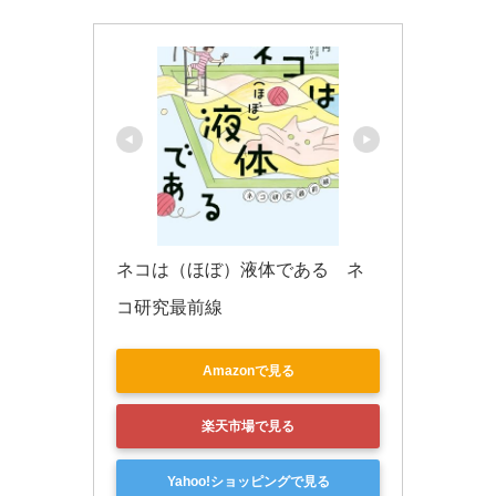
k
ネコは（ほぼ）液体である　ネ
コ研究最前線
Amazonで見る
楽天市場で見る
Yahoo!ショッピングで見る