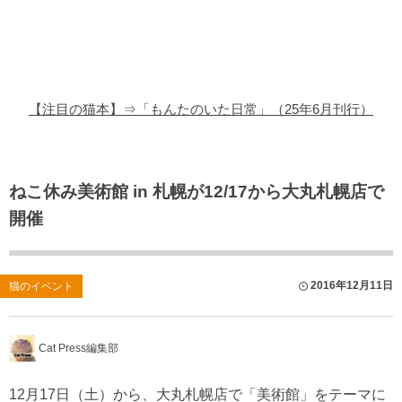
猫の商品レビュー
猫の豆知識・雑学
猫の調査データ
【注目の猫本】⇒「もんたのいた日常」（25年6月刊行）
猫の譲渡会
猫の社会問題
ねこ休み美術館 in 札幌が12/17から大丸札幌店で
開催
猫のゲーム・アプリ
猫のフリー写真素材
2016年12月11日
猫のイベント
Cat Press編集部
12月17日（土）から、大丸札幌店で「美術館」をテーマに