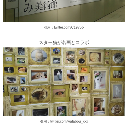
引用：
twitter.com/C1975tk
スター猫が名画とコラボ
引用：
twitter.com/watabou_xxx