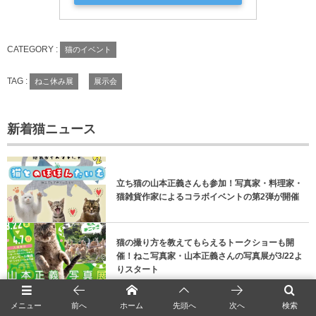
CATEGORY :
猫のイベント
TAG :
ねこ休み展
展示会
新着猫ニュース
立ち猫の山本正義さんも参加！写真家・料理家・
猫雑貨作家によるコラボイベントの第2弾が開催
猫の撮り方を教えてもらえるトークショーも開
催！ねこ写真家・山本正義さんの写真展が3/22よ
りスタート
メニュー
前へ
ホーム
先頭へ
次へ
検索
2月末まで開催中の『飼い主のいない猫写真