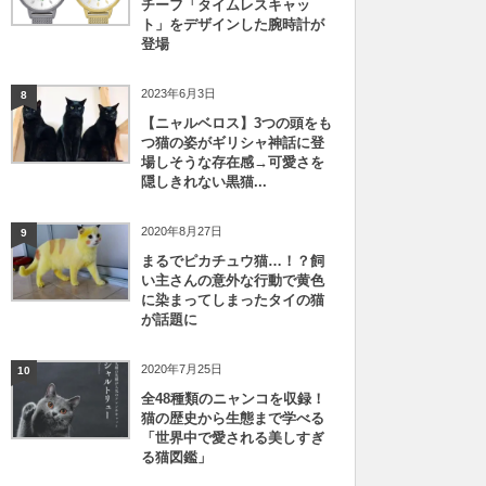
チーフ「タイムレスキャッ
ト」をデザインした腕時計が
登場
2023年6月3日
8
【ニャルベロス】3つの頭をも
つ猫の姿がギリシャ神話に登
場しそうな存在感→可愛さを
隠しきれない黒猫...
2020年8月27日
9
まるでピカチュウ猫…！？飼
い主さんの意外な行動で黄色
に染まってしまったタイの猫
が話題に
2020年7月25日
10
全48種類のニャンコを収録！
猫の歴史から生態まで学べる
「世界中で愛される美しすぎ
る猫図鑑」