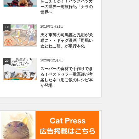
をこえてゆく！バックパッカ
ーの世界一周旅行記「ナラの
世界へ」
2019年1月21日
19
天才軍師の司馬懿と孔明が犬
猫に・・ギャグ漫画「司馬い
ぬとねこ明」が単行本化
2020年12月7日
20
スーパーの食材で手作りでき
る！ベストセラー獣医師が考
案したネコ用ご飯のレシピ本
が登場