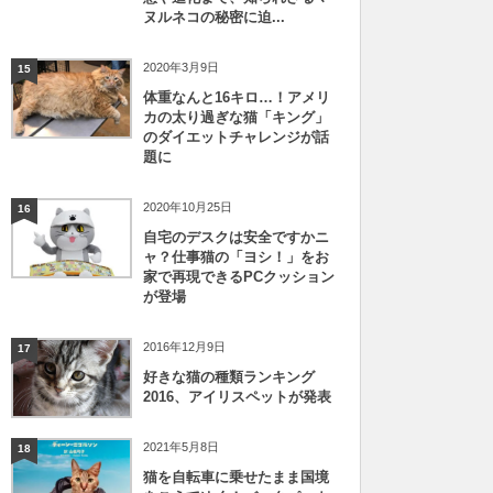
ヌルネコの秘密に迫...
2020年3月9日
15
体重なんと16キロ…！アメリ
カの太り過ぎな猫「キング」
のダイエットチャレンジが話
題に
2020年10月25日
16
自宅のデスクは安全ですかニ
ャ？仕事猫の「ヨシ！」をお
家で再現できるPCクッション
が登場
2016年12月9日
17
好きな猫の種類ランキング
2016、アイリスペットが発表
2021年5月8日
18
猫を自転車に乗せたまま国境