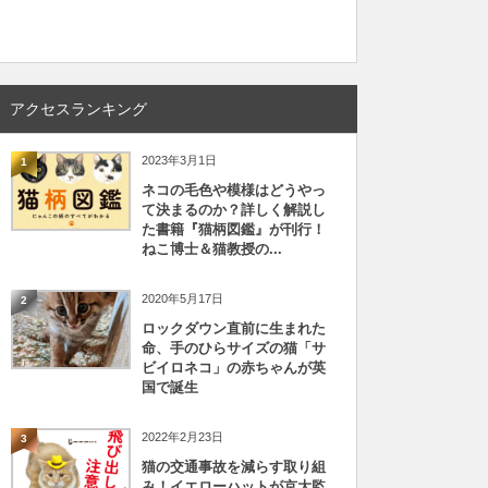
アクセスランキング
2023年3月1日
1
ネコの毛色や模様はどうやっ
て決まるのか？詳しく解説し
た書籍『猫柄図鑑』が刊行！
ねこ博士＆猫教授の...
2020年5月17日
2
ロックダウン直前に生まれた
命、手のひらサイズの猫「サ
ビイロネコ」の赤ちゃんが英
国で誕生
2022年2月23日
3
猫の交通事故を減らす取り組
み！イエローハットが京大監