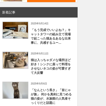
新着記事
2025年9月14日
「もう完成でいいよね？」キ
ャットタワーの組み立て現場
で起こった猫あるあるな出来
事に、共感するユー...
2025年9月11日
猫は入っちゃダメな場所ほど
好き！シンクに座って料理を
させないネコの姿が可愛すぎ
て大反響
2025年9月6日
「なんという長さ」「首にゃ
が族」 何かを真剣に見つめる
猫の姿が、水族館の人気者そ
っくりだと話題に