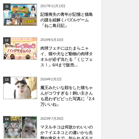
2017年11月13日
11
記憶喪失の青年が記憶と猫島
の謎を紐解くパズルゲーム
「ねこ島日記」
2019年5月10日
12
肉球フェチにはたまらニャ
イ、猫や犬など動物の肉球タ
オルが必ず当たる「くじフェ
ス！」6/4まで販売...
2024年2月2日
13
魔王みたいな顔をした猫ちゃ
んがコワすぎる！飼い主さん
も思わずビビった写真に「2.4
万いいね」
2023年7月26日
14
マヌルネコは何故かわいいの
か？イエネコとの違いから生
態や進化まで、知られざるマ