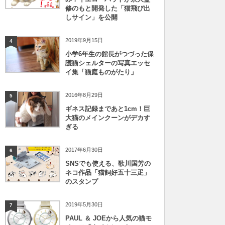
修のもと開発した「猫飛び出
しサイン」を公開
2019年9月15日
4
小学6年生の館長がつづった保
護猫シェルターの写真エッセ
イ集「猫庭ものがたり」
2016年8月29日
5
ギネス記録まであと1cm！巨
大猫のメインクーンがデカす
ぎる
2017年6月30日
6
SNSでも使える、歌川国芳の
ネコ作品「猫飼好五十三疋」
のスタンプ
2019年5月30日
7
PAUL ＆ JOEから人気の猫モ