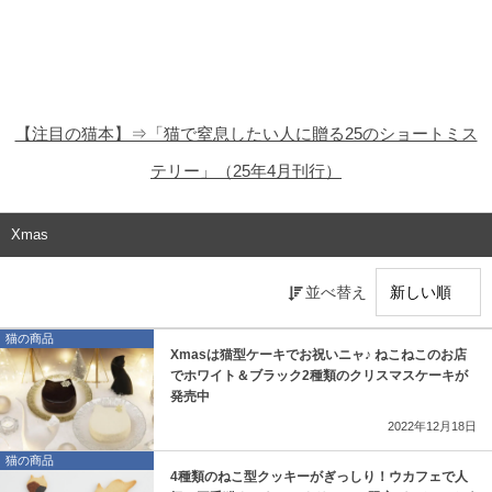
猫の商品レビュー
猫の豆知識・雑学
猫の調査データ
【注目の猫本】⇒「猫で窒息したい人に贈る25のショートミス
猫の譲渡会
テリー」（25年4月刊行）
猫の社会問題
Xmas
猫のゲーム・アプリ
並べ替え
猫のフリー写真素材
猫の商品
Xmasは猫型ケーキでお祝いニャ♪ ねこねこのお店
でホワイト＆ブラック2種類のクリスマスケーキが
発売中
2022年12月18日
猫の商品
4種類のねこ型クッキーがぎっしり！ウカフェで人