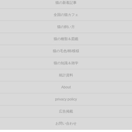
猫の新着記事
全国の猫カフェ
猫の飼い方
猫の種類＆図鑑
猫の毛色/柄/模様
猫の知識＆雑学
統計資料
About
privacy policy
広告掲載
お問い合わせ