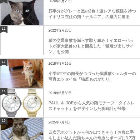
2020年6月29日
顔半分がグレーと黒の2色！激レアな模様を持つ
イギリス在住の猫「ナルニア」の魅力に迫る
12
2022年2月23日
猫の交通事故を減らす取り組み！イエローハッ
トが京大監修のもと開発した「猫飛び出しサイ
ン」を公開
13
2019年9月15日
小学6年生の館長がつづった保護猫シェルターの
写真エッセイ集「猫庭ものがたり」
14
2019年5月30日
PAUL ＆ JOEから人気の猫モチーフ「タイムレ
スキャット」をデザインした腕時計が登場
15
2025年7月4日
四次元ポケットから何か出てきそう！お腹に手
をしまい込んだ猫ちゃんの奇抜なポーズに3.7万