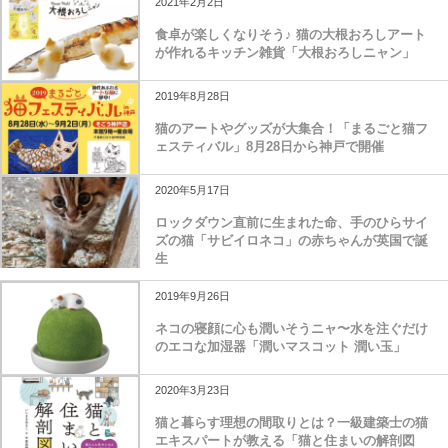
2021年2月2日
食卓が楽しくなりそう♪ 猫の大根おろしアート
が作れるキッチン雑貨「大根おろしニャン」
2019年8月28日
猫のアートやグッズが大集合！「まるごと猫フ
ェスティバル」8月28日から神戸で開催
2020年5月17日
ロックダウン直前に生まれた命、手のひらサイ
ズの猫「サビイロネコ」の赤ちゃんが英国で誕
生
2019年9月26日
ネコの寝顔に心も潤いそうニャ〜水を注ぐだけ
のエコな加湿器「潤いマスコット 潤い玉」
2020年3月23日
猫と暮らす理想の間取りとは？一級建築士の猫
エキスパートが教える「猫と住まいの解剖図