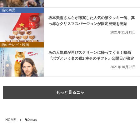
猫の商品
坂本美雨さんらが考案した人気の猫クッキー缶、真
っ赤なクリスマスバージョンが限定発売を開始
2021年11月13日
猫のテレビ・映画
あの人気猫が再びスクリーンに帰ってくる！映画
『ボブという名の猫2 幸せのギフト』公開日が決定
2021年10月22日
もっと見るニャ
HOME
Xmas