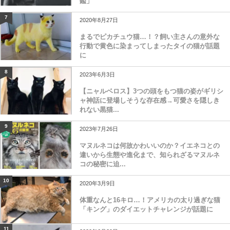
鑑」
7
2020年8月27日
まるでピカチュウ猫…！？飼い主さんの意外な
行動で黄色に染まってしまったタイの猫が話題
に
8
2023年6月3日
【ニャルベロス】3つの頭をもつ猫の姿がギリシ
ャ神話に登場しそうな存在感→可愛さを隠しき
れない黒猫...
9
2023年7月26日
マヌルネコは何故かわいいのか？イエネコとの
違いから生態や進化まで、知られざるマヌルネ
コの秘密に迫...
10
2020年3月9日
体重なんと16キロ…！アメリカの太り過ぎな猫
「キング」のダイエットチャレンジが話題に
11