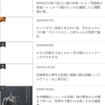
8000分の1秒で捉えた猫の本気バトル！写真家が
高速シャッターで猫のケンカを撮影したら躍動
感が凄...
3
2020年5月17日
ロックダウン直前に生まれた命、手のひらサイ
ズの猫「サビイロネコ」の赤ちゃんが英国で誕
生
4
2016年8月29日
ギネス記録まであと1cm！巨大猫のメインクー
ンがデカすぎる
5
2017年11月13日
記憶喪失の青年が記憶と猫島の謎を紐解くパズ
ルゲーム「ねこ島日記」
6
2020年7月25日
全48種類のニャンコを収録！猫の歴史から生態
まで学べる「世界中で愛される美しすぎる猫図