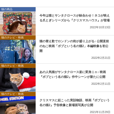
猫の商品
今年は猫とサンタクロースが鉢合わせ！ネコが映え
る爪とぎシリーズから『クリスマスハウス』が登場
2022年10月13日
猫のテレビ・映画
猫の替え歌でロンドンの街が盛り上がる♪ 公開直前
のねこ映画「ボブという名の猫2」本編映像を初公
開
2022年2月21日
猫のテレビ・映画
あの人気猫がサンタクロース姿に変身ニャ♪ 映画
『ボブという名の猫2』作中シーンが新たに公開
2022年2月11日
猫のテレビ・映画
クリスマスに起こった実話物語、映画『ボブという
名の猫2』予告映像と新場面写真が公開
2021年11月29日