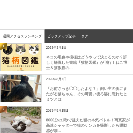
週間アクセスランキング
ピックアップ記事
タグ
1
2023年3月1日
ネコの毛色や模様はどうやって決まるのか？詳
しく解説した書籍『猫柄図鑑』が刊行！ねこ博
士＆猫教授の...
2
2026年8月7日
「お前さっき◯◯したよな？」飼い主の腕にま
たがる猫ちゃん、その可愛い後ろ姿に隠れたヒ
ミツとは
3
2023年5月15日
8000分の1秒で捉えた猫の本気バトル！写真家が
高速シャッターで猫のケンカを撮影したら躍動
感が凄...