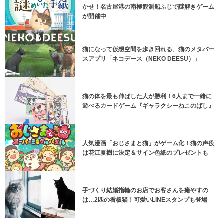
かせ！名古屋港の南極観測船ふじで謎解きゲーム
が開催中
猫になって仮想空間を歩き回れる、猫のメタバー
スアプリ「ネコデース（NEKO DEESU）」
猫の体を最も伸ばした人が勝利！6人まで一緒に
遊べるカードゲーム『ギャラクシーねこのばし』
人気漫画「おじさまと猫」がゲーム化！猫の声役
は花江夏樹に決定＆サイン色紙のプレゼントも
手づくり結婚指輪のお店でお客さんを癒やすの
は…2匹の看板猫！可愛いLINEスタンプも登場