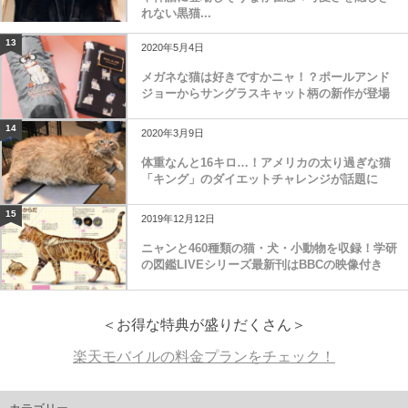
れない黒猫...
13
2020年5月4日
メガネな猫は好きですかニャ！？ポールアンド
ジョーからサングラスキャット柄の新作が登場
14
2020年3月9日
体重なんと16キロ…！アメリカの太り過ぎな猫
「キング」のダイエットチャレンジが話題に
15
2019年12月12日
ニャンと460種類の猫・犬・小動物を収録！学研
の図鑑LIVEシリーズ最新刊はBBCの映像付き
＜お得な特典が盛りだくさん＞
楽天モバイルの料金プランをチェック！