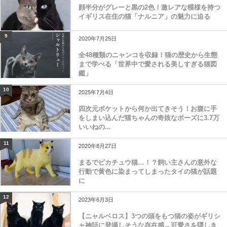
顔半分がグレーと黒の2色！激レアな模様を持つ
イギリス在住の猫「ナルニア」の魅力に迫る
9
2020年7月25日
全48種類のニャンコを収録！猫の歴史から生態
まで学べる「世界中で愛される美しすぎる猫図
鑑」
10
2025年7月4日
四次元ポケットから何か出てきそう！お腹に手
をしまい込んだ猫ちゃんの奇抜なポーズに3.7万
いいねの...
11
2020年8月27日
まるでピカチュウ猫…！？飼い主さんの意外な
行動で黄色に染まってしまったタイの猫が話題
に
12
2023年6月3日
【ニャルベロス】3つの頭をもつ猫の姿がギリシ
ャ神話に登場しそうな存在感→可愛さを隠しき