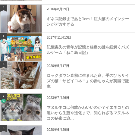
4
2016年8月29日
ギネス記録まであと1cm！巨大猫のメインクー
ンがデカすぎる
5
2017年11月13日
記憶喪失の青年が記憶と猫島の謎を紐解くパズ
ルゲーム「ねこ島日記」
6
2020年5月17日
ロックダウン直前に生まれた命、手のひらサイ
ズの猫「サビイロネコ」の赤ちゃんが英国で誕
生
7
2023年7月26日
マヌルネコは何故かわいいのか？イエネコとの
違いから生態や進化まで、知られざるマヌルネ
コの秘密に迫...
8
2020年6月29日