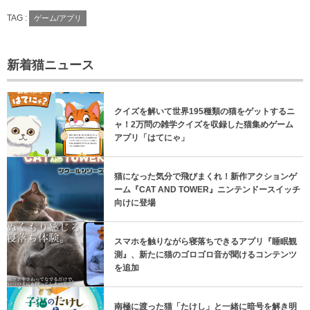
TAG :
ゲーム/アプリ
新着猫ニュース
クイズを解いて世界195種類の猫をゲットするニ
ャ！2万問の雑学クイズを収録した猫集めゲーム
アプリ「はてにゃ」
猫になった気分で飛びまくれ！新作アクションゲ
ーム『CAT AND TOWER』ニンテンドースイッチ
向けに登場
スマホを触りながら寝落ちできるアプリ『睡眠観
測』、新たに猫のゴロゴロ音が聞けるコンテンツ
を追加
南極に渡った猫「たけし」と一緒に暗号を解き明