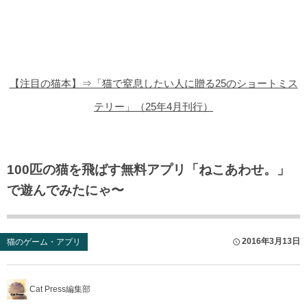
猫の商品レビュー
猫の豆知識・雑学
猫の調査データ
【注目の猫本】⇒「猫で窒息したい人に贈る25のショートミス
猫の譲渡会
テリー」（25年4月刊行）
猫の社会問題
猫のゲーム・アプリ
100匹の猫を飛ばす無料アプリ「ねこあわせ。」
で遊んでみたにゃ〜
猫のフリー写真素材
2016年3月13日
猫のゲーム・アプリ
Cat Press編集部