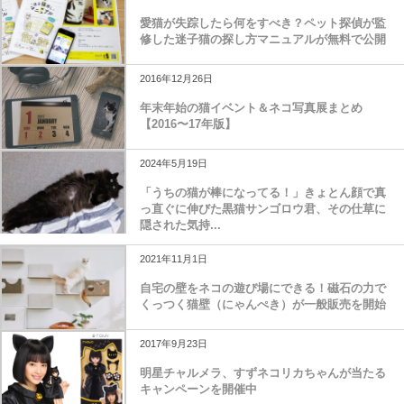
愛猫が失踪したら何をすべき？ペット探偵が監
修した迷子猫の探し方マニュアルが無料で公開
2016年12月26日
年末年始の猫イベント＆ネコ写真展まとめ
【2016〜17年版】
2024年5月19日
「うちの猫が棒になってる！」きょとん顔で真
っ直ぐに伸びた黒猫サンゴロウ君、その仕草に
隠された気持...
2021年11月1日
自宅の壁をネコの遊び場にできる！磁石の力で
くっつく猫壁（にゃんぺき）が一般販売を開始
2017年9月23日
明星チャルメラ、すずネコリカちゃんが当たる
キャンペーンを開催中