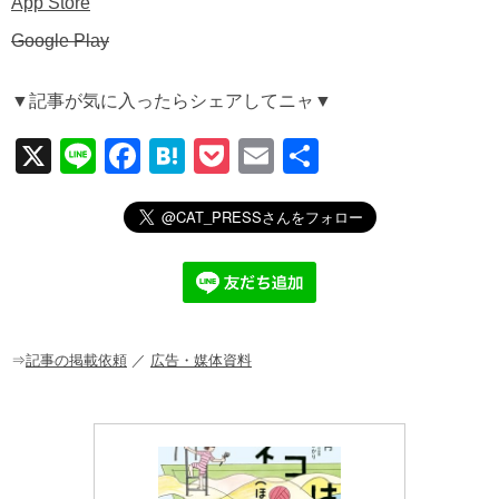
App Store
Google Play
▼記事が気に入ったらシェアしてニャ▼
X
Li
F
H
P
E
共
n
a
at
o
m
有
e
c
e
ck
ail
e
n
et
b
a
o
o
⇒
記事の掲載依頼
／
広告・媒体資料
k