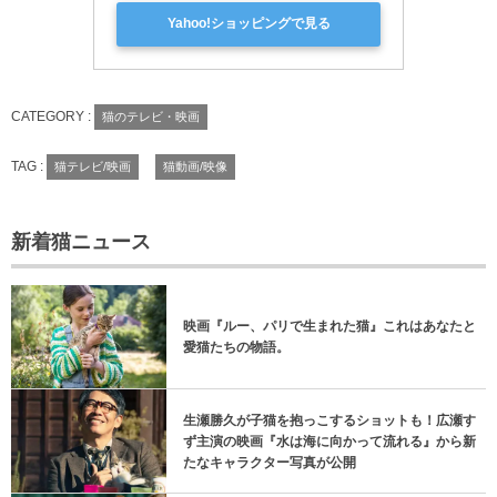
Yahoo!ショッピングで見る
CATEGORY :
猫のテレビ・映画
TAG :
猫テレビ/映画
猫動画/映像
新着猫ニュース
映画『ルー、パリで生まれた猫』これはあなたと
愛猫たちの物語。
生瀬勝久が子猫を抱っこするショットも！広瀬す
ず主演の映画『水は海に向かって流れる』から新
たなキャラクター写真が公開