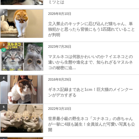
ミツとは
2
2026年8月10日
立入禁止のキッチンに忍び込んだ猫ちゃん、単
独犯かと思ったら背後にもう1匹隠れていること
が判明
3
2023年7月26日
マヌルネコは何故かわいいのか？イエネコとの
違いから生態や進化まで、知られざるマヌルネ
コの秘密に迫...
4
2016年8月29日
ギネス記録まであと1cm！巨大猫のメインクー
ンがデカすぎる
5
2022年3月10日
世界最小級の野生ネコ「スナネコ」の赤ちゃん
が一挙に4頭も誕生！全員並んだ可愛い写真も公
開