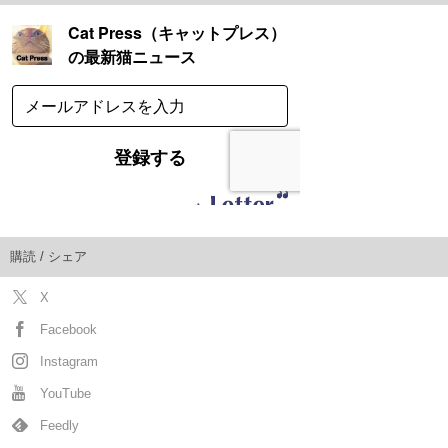
購読 / シェア
X
Facebook
Instagram
YouTube
Feedly