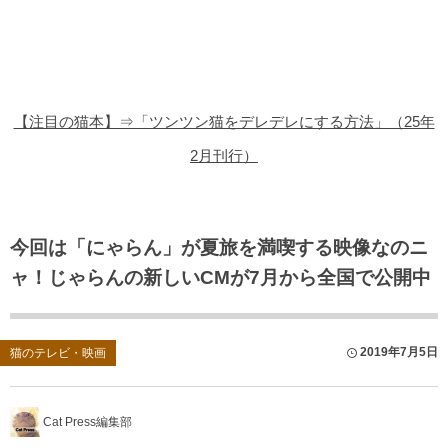
猫の商品レビュー
猫の豆知識・雑学
猫の調査データ
【注目の猫本】⇒「ツンツン猫をデレデレにする方法」（25年
猫の譲渡会
2月刊行）
猫の社会問題
猫のゲーム・アプリ
今回は「にゃらん」が夏旅を満喫する映像なのニ
ャ！じゃらんの新しいCMが7月から全国で公開中
猫のフリー写真素材
2019年7月5日
猫のテレビ・映画
Cat Press編集部