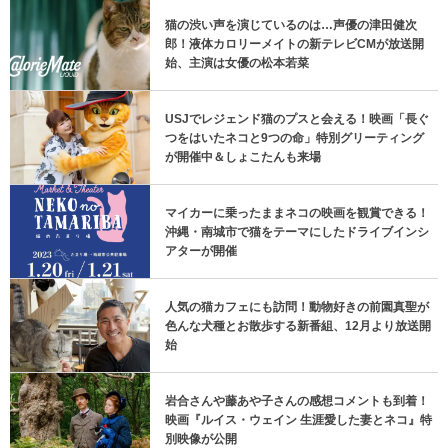
猫の渋い声を演じているのは…声優の津田健次
郎！液体カロリーメイトの新テレビCMが放送開
始、主演は女優の松本若菜
USJでレジェンド猫のプスと会える！映画「長ぐ
つをはいたネコと9つの命」特別グリーティング
が開催中＆しょこたんも来場
マイカーに乗ったままネコの映画を観賞できる！
沖縄・南城市で猫をテーマにしたドライブインシ
アターが開催
人気の猫カフェにも訪問！動物好きの前園真聖が
色んな犬種とお散歩する新番組、12月より放送開
始
岩合さんや藤あや子さんの感想コメントも到着！
映画『ルイス・ウェイン 生涯愛した妻とネコ』特
別映像が公開