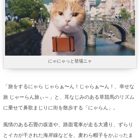
にゃにゃっと登場ニャ
「旅をするにゃら じゃらぁ〜ん！じゃらぁ〜ん！、幸せな
旅 じゃーらん旅ぃ～」と、耳なじみのある草競馬のリズム
に乗せて鼻歌まじりに街を散歩する「にゃらん」。
風情のある石畳の坂道や、路面電車が走る大通り、ずらり
とイカが干された海岸線などを、麦わら帽子をかぶったま