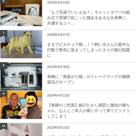
6
2025年9月14日
「もう完成でいいよね？」キャットタワーの組
み立て現場で起こった猫あるあるな出来事に、
共感するユー...
7
2020年8月27日
まるでピカチュウ猫…！？飼い主さんの意外な
行動で黄色に染まってしまったタイの猫が話題
に
8
2016年9月30日
長崎に「尾曲がり猫」がトレードマークの猫雑
貨店がオープン
9
2024年4月13日
【奇跡のご対面】細川たかし師匠に激似の猫ち
ゃん、なんとご本人が家にやって来てビックリ
してしまう
10
2019年8月15日