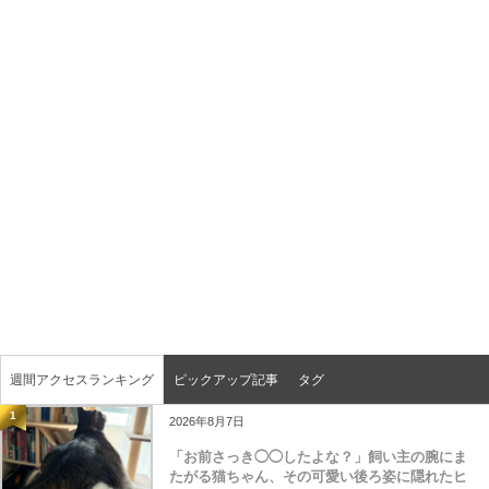
週間アクセスランキング
ピックアップ記事
タグ
1
2026年8月7日
「お前さっき◯◯したよな？」飼い主の腕にま
たがる猫ちゃん、その可愛い後ろ姿に隠れたヒ