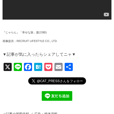
『じゃらん』「幸せな旅」篇(15秒)
画像提供：RECRUIT LIFESTYLE CO., LTD.
▼記事が気に入ったらシェアしてニャ▼
X
Li
F
H
P
E
共
n
a
at
o
m
有
e
c
e
ck
ail
e
n
et
b
a
o
⇒
記事の掲載依頼
／
広告・媒体資料