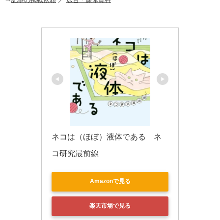
o
k
ネコは（ほぼ）液体である　ネ
コ研究最前線
Amazonで見る
楽天市場で見る