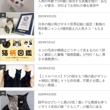
人間の年齢で100歳に相当する美魔女猫の「あな
ご」が逝去、18日までお別れの場を提供中
11
2021年9月12日
日本の猫が再びギネス世界記録に認定！動画の
再生数ニャンと6億回超えの人気ネコ「もちま
る」
12
2023年3月1日
ネコの毛色や模様はどうやって決まるのか？詳
しく解説した書籍『猫柄図鑑』が刊行！ねこ博
士＆猫教授の...
13
2023年6月3日
【ニャルベロス】3つの頭をもつ猫の姿がギリシ
ャ神話に登場しそうな存在感→可愛さを隠しき
れない黒猫...
14
2020年6月29日
顔半分がグレーと黒の2色！激レアな模様を持つ
イギリス在住の猫「ナルニア」の魅力に迫る