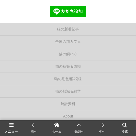
猫の新着記事
全国の猫カフェ
猫の飼い方
猫の種類＆図鑑
猫の毛色/柄/模様
猫の知識＆雑学
統計資料
About
privacy policy
メニュー
前へ
ホーム
先頭へ
次へ
検索