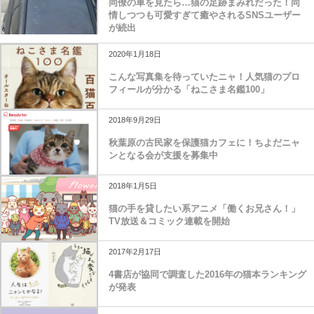
同僚の車を見たら…猫の足跡まみれだった！同
情しつつも可愛すぎて癒やされるSNSユーザー
が続出
2020年1月18日
こんな写真集を待っていたニャ！人気猫のプロ
フィールが分かる「ねこさま名鑑100」
2018年9月29日
秋葉原の古民家を保護猫カフェに！ちよだニャ
ンとなる会が支援を募集中
2018年1月5日
猫の手を貸したい系アニメ「働くお兄さん！」
TV放送＆コミック連載を開始
2017年2月17日
4書店が協同で調査した2016年の猫本ランキング
が発表