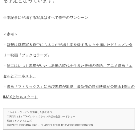
る予定となっています。
※本記事に登場する写真はすべて作中のワンシーン
＜参考＞
・
監督は愛猫家＆作中にもネコが登場！本を愛する人々を描いたドキュメンタ
リー映画『ブックセラーズ』
・
側にはいつも黒猫がいた…激動の時代を生きた夫婦の物語、アニメ映画「エ
セルとアーネスト」
・
映画「マトリックス」に再び黒猫が出現、最新作の特別映像が公開＆1作目の
IMAX上映もスタート
『ルイス・ウェイン 生涯愛した妻とネコ』
12月1日（木）TOHOシネマズ シャンテほか全国ロードショー
配給：キノフィルムズ
©2021 STUDIOCANAL SAS － CHANNEL FOUR TELEVISION CORPORATION