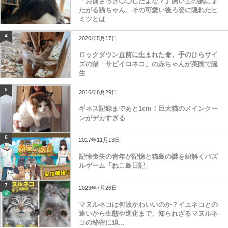
「お前さっき◯◯したよな？」飼い主の腕にま
たがる猫ちゃん、その可愛い後ろ姿に隠れたヒ
ミツとは
4
2020年5月17日
ロックダウン直前に生まれた命、手のひらサイ
ズの猫「サビイロネコ」の赤ちゃんが英国で誕
生
5
2016年8月29日
ギネス記録まであと1cm！巨大猫のメインクー
ンがデカすぎる
6
2017年11月13日
記憶喪失の青年が記憶と猫島の謎を紐解くパズ
ルゲーム「ねこ島日記」
7
2023年7月26日
マヌルネコは何故かわいいのか？イエネコとの
違いから生態や進化まで、知られざるマヌルネ
コの秘密に迫...