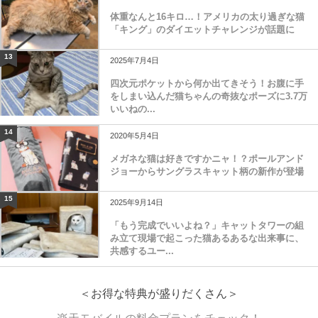
体重なんと16キロ…！アメリカの太り過ぎな猫
「キング」のダイエットチャレンジが話題に
13
2025年7月4日
四次元ポケットから何か出てきそう！お腹に手
をしまい込んだ猫ちゃんの奇抜なポーズに3.7万
いいねの...
14
2020年5月4日
メガネな猫は好きですかニャ！？ポールアンド
ジョーからサングラスキャット柄の新作が登場
15
2025年9月14日
「もう完成でいいよね？」キャットタワーの組
み立て現場で起こった猫あるあるな出来事に、
共感するユー...
＜お得な特典が盛りだくさん＞