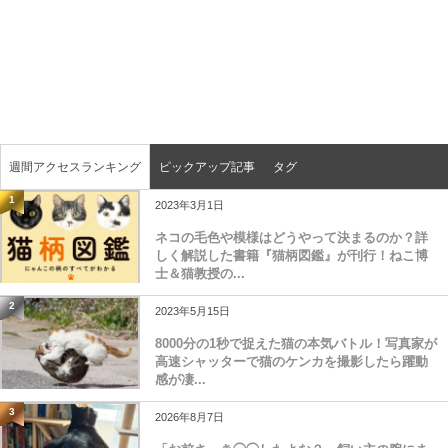
週間アクセスランキング
ピックアップ記事
タグ
1
2023年3月1日
ネコの毛色や模様はどうやって決まるのか？詳
しく解説した書籍『猫柄図鑑』が刊行！ねこ博
士＆猫教授の...
2
2023年5月15日
8000分の1秒で捉えた猫の本気バトル！写真家が
高速シャッターで猫のケンカを撮影したら躍動
感が凄...
3
2026年8月7日