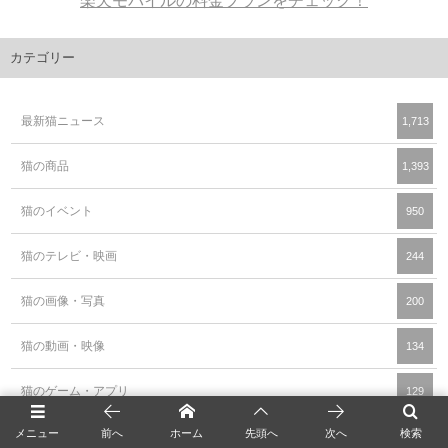
楽天モバイルの料金プランをチェック！
カテゴリー
最新猫ニュース
1,713
猫の商品
1,393
猫のイベント
950
猫のテレビ・映画
244
猫の画像・写真
200
猫の動画・映像
134
猫のゲーム・アプリ
129
メニュー
前へ
ホーム
先頭へ
次へ
検索
猫カフェ
107