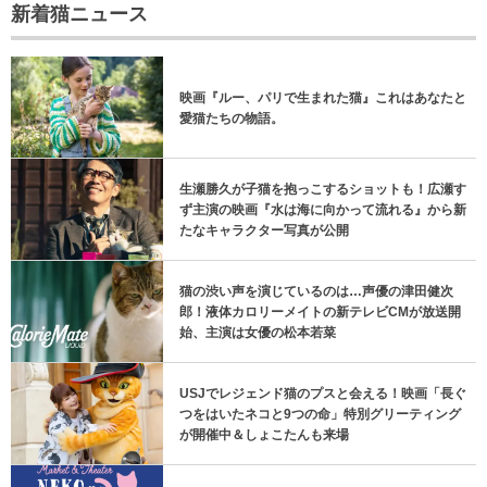
新着猫ニュース
映画『ルー、パリで生まれた猫』これはあなたと
愛猫たちの物語。
生瀬勝久が子猫を抱っこするショットも！広瀬す
ず主演の映画『水は海に向かって流れる』から新
たなキャラクター写真が公開
猫の渋い声を演じているのは…声優の津田健次
郎！液体カロリーメイトの新テレビCMが放送開
始、主演は女優の松本若菜
USJでレジェンド猫のプスと会える！映画「長ぐ
つをはいたネコと9つの命」特別グリーティング
が開催中＆しょこたんも来場