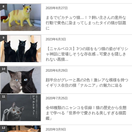
8
2020年8月27日
まるでピカチュウ猫…！？飼い主さんの意外な
行動で黄色に染まってしまったタイの猫が話題
に
9
2023年6月3日
【ニャルベロス】3つの頭をもつ猫の姿がギリシ
ャ神話に登場しそうな存在感→可愛さを隠しき
れない黒猫...
10
2020年6月29日
顔半分がグレーと黒の2色！激レアな模様を持つ
イギリス在住の猫「ナルニア」の魅力に迫る
11
2020年7月25日
全48種類のニャンコを収録！猫の歴史から生態
まで学べる「世界中で愛される美しすぎる猫図
鑑」
12
2020年3月9日