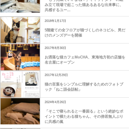
み立て現場で起こった猫あるあるな出来事に、
共感するユー...
2018年1月17日
5階建ての全フロアが猫づくしのネコビル、男だ
けのメンズデーを開催
2017年8月30日
お洒落な猫カフェMoCHA、東海地方初の店舗を
名古屋にオープン
2017年12月29日
猫の言葉をシンプルに理解するためのフォトブ
ック「ねこ語会話帖」
2024年4月26日
「そこで寝られると一番困る」という絶妙なポ
イントで横たわる猫ちゃん、その傍若無人ぶり
に共感の嵐