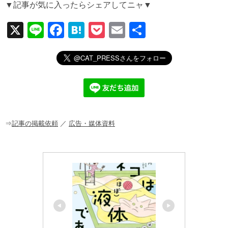
▼記事が気に入ったらシェアしてニャ▼
X
Li
F
H
P
E
共
n
a
at
o
m
有
e
c
e
ck
ail
e
n
et
b
a
o
o
⇒
記事の掲載依頼
／
広告・媒体資料
k