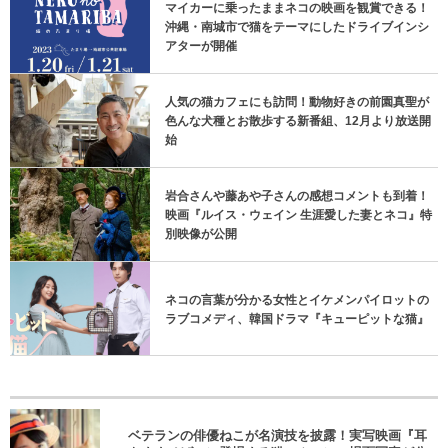
マイカーに乗ったままネコの映画を観賞できる！
沖縄・南城市で猫をテーマにしたドライブインシ
アターが開催
人気の猫カフェにも訪問！動物好きの前園真聖が
色んな犬種とお散歩する新番組、12月より放送開
始
岩合さんや藤あや子さんの感想コメントも到着！
映画『ルイス・ウェイン 生涯愛した妻とネコ』特
別映像が公開
ネコの言葉が分かる女性とイケメンパイロットの
ラブコメディ、韓国ドラマ『キューピットな猫』
ベテランの俳優ねこが名演技を披露！実写映画『耳