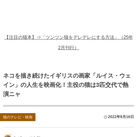
猫の商品レビュー
猫の豆知識・雑学
猫の調査データ
【注目の猫本】⇒「ツンツン猫をデレデレにする方法」（25年
猫の譲渡会
2月刊行）
猫の社会問題
猫のゲーム・アプリ
ネコを描き続けたイギリスの画家「ルイス・ウェ
イン」の人生を映画化！主役の猫は3匹交代で熱
猫のフリー写真素材
演ニャ
2022年9月16日
猫のテレビ・映画