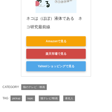
ネコは（ほぼ）液体である　ネ
コ研究最前線
Amazonで見る
楽天市場で見る
Yahoo!ショッピングで見る
CATEGORY :
猫のテレビ・映画
TAG :
pickup
topic
猫テレビ/映画
著名人