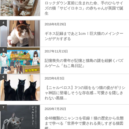
ロックダウン直前に生まれた命、手のひらサイ
ズの猫「サビイロネコ」の赤ちゃんが英国で誕
生
4
2016年8月29日
ギネス記録まであと1cm！巨大猫のメインクー
ンがデカすぎる
5
2017年11月13日
記憶喪失の青年が記憶と猫島の謎を紐解くパズ
ルゲーム「ねこ島日記」
6
2023年6月3日
【ニャルベロス】3つの頭をもつ猫の姿がギリシ
ャ神話に登場しそうな存在感→可愛さを隠しき
れない黒猫...
7
2020年7月25日
全48種類のニャンコを収録！猫の歴史から生態
まで学べる「世界中で愛される美しすぎる猫図
鑑」