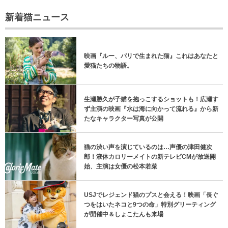
新着猫ニュース
映画『ルー、パリで生まれた猫』これはあなたと
愛猫たちの物語。
生瀬勝久が子猫を抱っこするショットも！広瀬す
ず主演の映画『水は海に向かって流れる』から新
たなキャラクター写真が公開
猫の渋い声を演じているのは…声優の津田健次
郎！液体カロリーメイトの新テレビCMが放送開
始、主演は女優の松本若菜
USJでレジェンド猫のプスと会える！映画「長ぐ
つをはいたネコと9つの命」特別グリーティング
が開催中＆しょこたんも来場