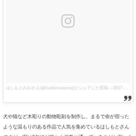
はしもとみおさん(@hashimotomio)がシェアした投稿
–
2017 10月 25 5:07午前 PDT
犬や猫など木彫りの動物彫刻を制作し、まるで命が宿った
ような温もりのある作品で人気を集めているはしもとさん