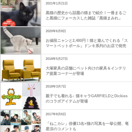
2021年1月21日
黒猫の歴史から話題の猫まで紹介！一冊まるご
と黒猫にフォーカスした雑誌「黒猫まみれ」
2020年6月8日
お値段ニャンと2,480円！猫と遊んでくれる「ス
マートペットボール」ドンキ系列のお店で発売
2018年5月27日
大塚家具の店舗にペット向けの家具＆インテリ
ア提案コーナーが登場
2018年3月7日
親子でも着れる♪ 猫キャラGARFIELDとDickies
のコラボアイテムが登場
2017年8月6日
「ねこカレ」俳優13名×猫の写真を一挙公開、竜
星涼のコメントも