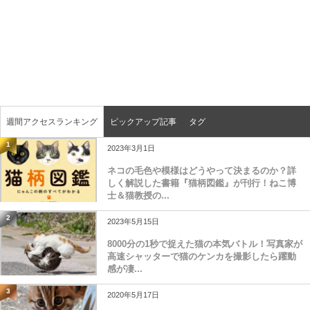
週間アクセスランキング
ピックアップ記事
タグ
1
2023年3月1日
ネコの毛色や模様はどうやって決まるのか？詳
しく解説した書籍『猫柄図鑑』が刊行！ねこ博
士＆猫教授の...
2
2023年5月15日
8000分の1秒で捉えた猫の本気バトル！写真家が
高速シャッターで猫のケンカを撮影したら躍動
感が凄...
3
2020年5月17日