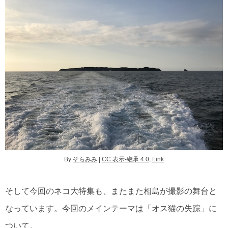
By
そらみみ
|
CC 表示-継承 4.0
,
Link
そして今回のネコ大特集も、またまた相島が撮影の舞台と
なっています。今回のメインテーマは「オス猫の失踪」に
ついて。