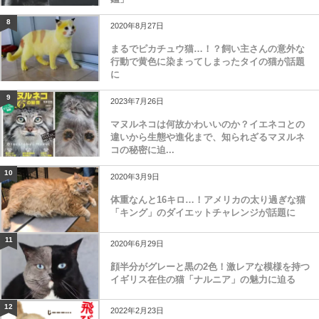
8
2020年8月27日
まるでピカチュウ猫…！？飼い主さんの意外な
行動で黄色に染まってしまったタイの猫が話題
に
9
2023年7月26日
マヌルネコは何故かわいいのか？イエネコとの
違いから生態や進化まで、知られざるマヌルネ
コの秘密に迫...
10
2020年3月9日
体重なんと16キロ…！アメリカの太り過ぎな猫
「キング」のダイエットチャレンジが話題に
11
2020年6月29日
顔半分がグレーと黒の2色！激レアな模様を持つ
イギリス在住の猫「ナルニア」の魅力に迫る
12
2022年2月23日