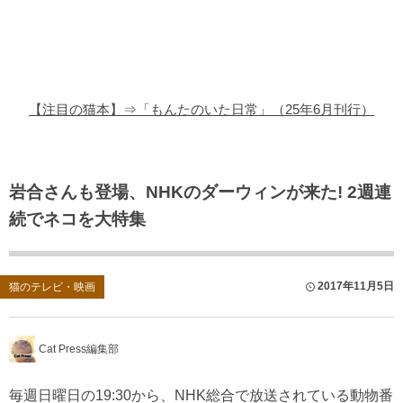
猫の商品レビュー
猫の豆知識・雑学
猫の調査データ
【注目の猫本】⇒「もんたのいた日常」（25年6月刊行）
猫の譲渡会
猫の社会問題
岩合さんも登場、NHKのダーウィンが来た! 2週連
続でネコを大特集
猫のゲーム・アプリ
猫のフリー写真素材
2017年11月5日
猫のテレビ・映画
Cat Press編集部
毎週日曜日の19:30から、NHK総合で放送されている動物番