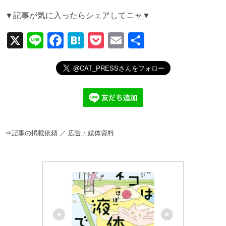
▼記事が気に入ったらシェアしてニャ▼
X
Li
F
H
P
E
共
n
a
at
o
m
有
e
c
e
ck
ail
e
n
et
b
a
o
o
⇒
記事の掲載依頼
／
広告・媒体資料
k