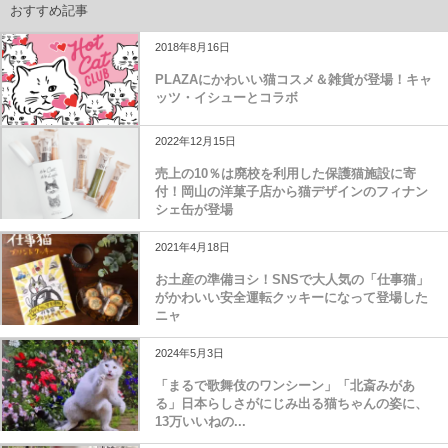
おすすめ記事
2018年8月16日
PLAZAにかわいい猫コスメ＆雑貨が登場！キャ
ッツ・イシューとコラボ
2022年12月15日
売上の10％は廃校を利用した保護猫施設に寄
付！岡山の洋菓子店から猫デザインのフィナン
シェ缶が登場
2021年4月18日
お土産の準備ヨシ！SNSで大人気の「仕事猫」
がかわいい安全運転クッキーになって登場した
ニャ
2024年5月3日
「まるで歌舞伎のワンシーン」「北斎みがあ
る」日本らしさがにじみ出る猫ちゃんの姿に、
13万いいねの...