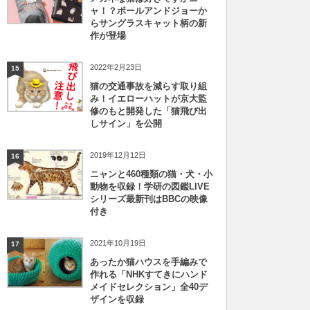
ャ！？ポールアンドジョーか
らサングラスキャット柄の新
作が登場
2022年2月23日
15
猫の交通事故を減らす取り組
み！イエローハットが京大監
修のもと開発した「猫飛び出
しサイン」を公開
2019年12月12日
16
ニャンと460種類の猫・犬・小
動物を収録！学研の図鑑LIVE
シリーズ最新刊はBBCの映像
付き
2021年10月19日
17
あったか猫ハウスを手編みで
作れる「NHKすてきにハンド
メイドセレクション」全40デ
ザインを収録