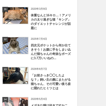
2020年3月9日
11
体重なんと16キロ…！アメリ
カの太り過ぎな猫「キング」
のダイエットチャレンジが話
題に
2025年7月4日
12
四次元ポケットから何か出て
きそう！お腹に手をしまい込
んだ猫ちゃんの奇抜なポーズ
に3.7万いいねの...
2026年8月7日
13
「お前さっき◯◯したよ
な？」飼い主の腕にまたがる
猫ちゃん、その可愛い後ろ姿
に隠れたヒミツとは
2020年5月4日
14
メガネな猫は好きですかニ