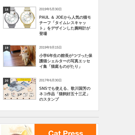
2019年5月30日
18
PAUL ＆ JOEから人気の猫モ
チーフ「タイムレスキャッ
ト」をデザインした腕時計が
登場
2019年9月15日
19
小学6年生の館長がつづった保
護猫シェルターの写真エッセ
イ集「猫庭ものがたり」
2017年6月30日
20
SNSでも使える、歌川国芳の
ネコ作品「猫飼好五十三疋」
のスタンプ