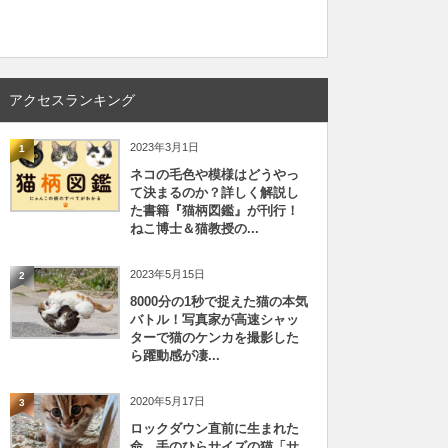
アクセスランキング
2023年3月1日
1
ネコの毛色や模様はどうやっ
て決まるのか？詳しく解説し
た書籍『猫柄図鑑』が刊行！
ねこ博士＆猫教授の...
2023年5月15日
2
8000分の1秒で捉えた猫の本気
バトル！写真家が高速シャッ
ターで猫のケンカを撮影した
ら躍動感が凄...
2020年5月17日
3
ロックダウン直前に生まれた
命、手のひらサイズの猫「サ