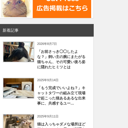
新着記事
2026年8月7日
「お前さっき◯◯したよ
な？」飼い主の腕にまたがる
猫ちゃん、その可愛い後ろ姿
に隠れたヒミツとは
2025年9月14日
「もう完成でいいよね？」キ
ャットタワーの組み立て現場
で起こった猫あるあるな出来
事に、共感するユー...
2025年9月11日
猫は入っちゃダメな場所ほど