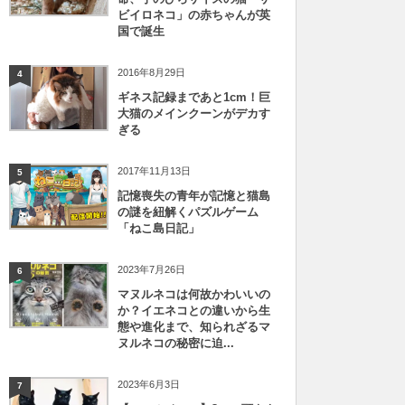
ビイロネコ」の赤ちゃんが英
国で誕生
2016年8月29日
4
ギネス記録まであと1cm！巨
大猫のメインクーンがデカす
ぎる
2017年11月13日
5
記憶喪失の青年が記憶と猫島
の謎を紐解くパズルゲーム
「ねこ島日記」
2023年7月26日
6
マヌルネコは何故かわいいの
か？イエネコとの違いから生
態や進化まで、知られざるマ
ヌルネコの秘密に迫...
2023年6月3日
7