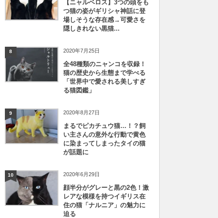
【ニャルベロス】3つの頭をも
つ猫の姿がギリシャ神話に登
場しそうな存在感→可愛さを
隠しきれない黒猫...
2020年7月25日
8
全48種類のニャンコを収録！
猫の歴史から生態まで学べる
「世界中で愛される美しすぎ
る猫図鑑」
2020年8月27日
9
まるでピカチュウ猫…！？飼
い主さんの意外な行動で黄色
に染まってしまったタイの猫
が話題に
2020年6月29日
10
顔半分がグレーと黒の2色！激
レアな模様を持つイギリス在
住の猫「ナルニア」の魅力に
迫る