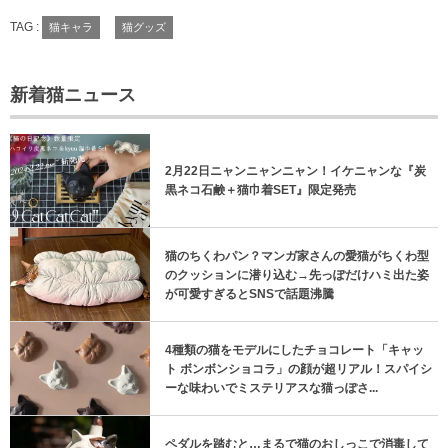
TAG :
猫キャラ
猫グッズ
新着猫ニュース
2月22日ニャンニャンニャン！イケニャンな『炭
黒ネコ石鹸＋猫巾着SET』限定発売
猫のちくわパン？マンガ家さんの愛猫がちくわ型
のクッションに潜り込む→先っぽだけハミ出た姿
が可愛すぎるとSNSで話題沸騰
4種類の猫をモデルにしたチョコレート「キャッ
ト ボンボンショコラ」の顔が超リアル！スパイシ
ーな味わいでミステリアスな猫っぽさ...
ペダルを踏むと…まるで猫のおしっこで消毒して