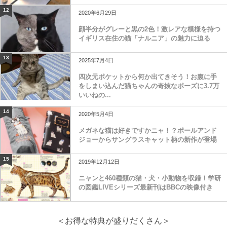
12
2020年6月29日
顔半分がグレーと黒の2色！激レアな模様を持つ
イギリス在住の猫「ナルニア」の魅力に迫る
13
2025年7月4日
四次元ポケットから何か出てきそう！お腹に手
をしまい込んだ猫ちゃんの奇抜なポーズに3.7万
いいねの...
14
2020年5月4日
メガネな猫は好きですかニャ！？ポールアンド
ジョーからサングラスキャット柄の新作が登場
15
2019年12月12日
ニャンと460種類の猫・犬・小動物を収録！学研
の図鑑LIVEシリーズ最新刊はBBCの映像付き
＜お得な特典が盛りだくさん＞