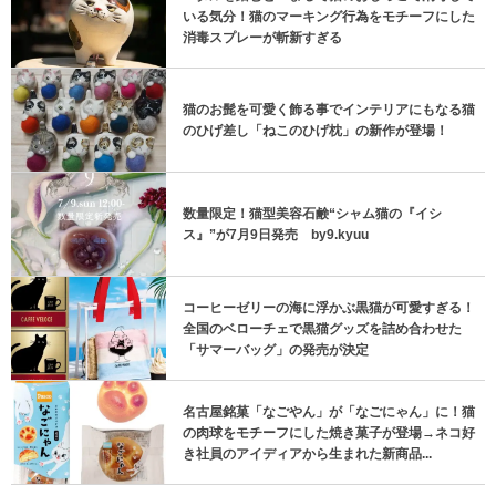
いる気分！猫のマーキング行為をモチーフにした
消毒スプレーが斬新すぎる
猫のお髭を可愛く飾る事でインテリアにもなる猫
のひげ差し「ねこのひげ枕」の新作が登場！
数量限定！猫型美容石鹸“シャム猫の『イシ
ス』”が7月9日発売 by9.kyuu
コーヒーゼリーの海に浮かぶ黒猫が可愛すぎる！
全国のベローチェで黒猫グッズを詰め合わせた
「サマーバッグ」の発売が決定
名古屋銘菓「なごやん」が「なごにゃん」に！猫
の肉球をモチーフにした焼き菓子が登場→ネコ好
き社員のアイディアから生まれた新商品...