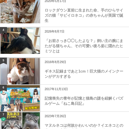
2020年5月17日
ロックダウン直前に生まれた命、手のひらサイ
ズの猫「サビイロネコ」の赤ちゃんが英国で誕
生
4
2026年8月7日
「お前さっき◯◯したよな？」飼い主の腕にま
たがる猫ちゃん、その可愛い後ろ姿に隠れたヒ
ミツとは
5
2016年8月29日
ギネス記録まであと1cm！巨大猫のメインクー
ンがデカすぎる
6
2017年11月13日
記憶喪失の青年が記憶と猫島の謎を紐解くパズ
ルゲーム「ねこ島日記」
7
2023年7月26日
マヌルネコは何故かわいいのか？イエネコとの