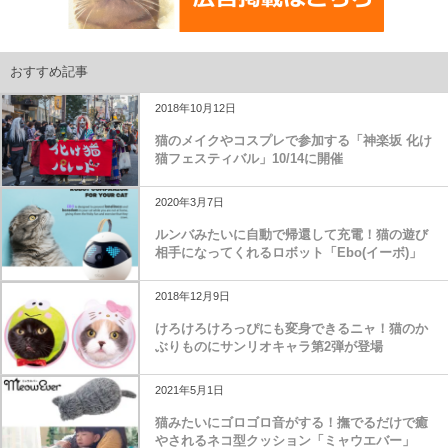
おすすめ記事
2018年10月12日
猫のメイクやコスプレで参加する「神楽坂 化け
猫フェスティバル」10/14に開催
2020年3月7日
ルンバみたいに自動で帰還して充電！猫の遊び
相手になってくれるロボット「Ebo(イーボ)」
2018年12月9日
けろけろけろっぴにも変身できるニャ！猫のか
ぶりものにサンリオキャラ第2弾が登場
2021年5月1日
猫みたいにゴロゴロ音がする！撫でるだけで癒
やされるネコ型クッション「ミャウエバー」