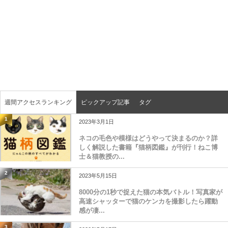
週間アクセスランキング
ピックアップ記事
タグ
1
2023年3月1日
ネコの毛色や模様はどうやって決まるのか？詳
しく解説した書籍『猫柄図鑑』が刊行！ねこ博
士＆猫教授の...
2
2023年5月15日
8000分の1秒で捉えた猫の本気バトル！写真家が
高速シャッターで猫のケンカを撮影したら躍動
感が凄...
3