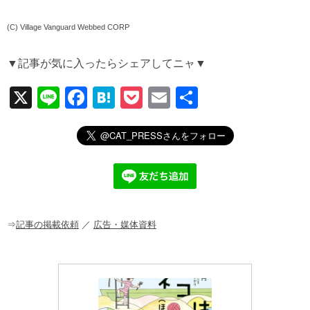
(C) Village Vanguard Webbed CORP
▼記事が気に入ったらシェアしてニャ▼
X
Li
F
H
P
E
共
n
a
at
o
m
有
e
c
e
ck
ail
e
n
et
b
a
o
o
⇒
記事の掲載依頼
／
広告・媒体資料
k