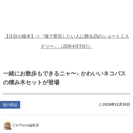
猫の商品レビュー
猫の豆知識・雑学
猫の調査データ
【注目の猫本】⇒「猫で窒息したい人に贈る25のショートミス
猫の譲渡会
テリー」（25年4月刊行）
猫の社会問題
猫のゲーム・アプリ
一緒にお散歩もできるニャ〜♪ かわいいネコバス
の積み木セットが登場
猫のフリー写真素材
2018年12月30日
猫の商品
Cat Press編集部