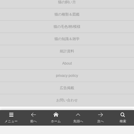
猫の飼い方
猫の種類＆図鑑
猫の毛色/柄/模様
猫の知識＆雑学
統計資料
About
privacy policy
広告掲載
お問い合わせ
©
2026
Cat Press（キャットプレス）
.
メニュー
前へ
ホーム
先頭へ
次へ
検索