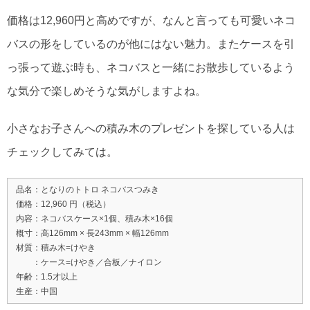
価格は12,960円と高めですが、なんと言っても可愛いネコ
バスの形をしているのが他にはない魅力。またケースを引
っ張って遊ぶ時も、ネコバスと一緒にお散歩しているよう
な気分で楽しめそうな気がしますよね。
小さなお子さんへの積み木のプレゼントを探している人は
チェックしてみては。
品名：となりのトトロ ネコバスつみき
価格：12,960 円（税込）
内容：ネコバスケース×1個、積み木×16個
概寸：高126mm × 長243mm × 幅126mm
材質：積み木=けやき
：ケース=けやき／合板／ナイロン
年齢：1.5才以上
生産：中国