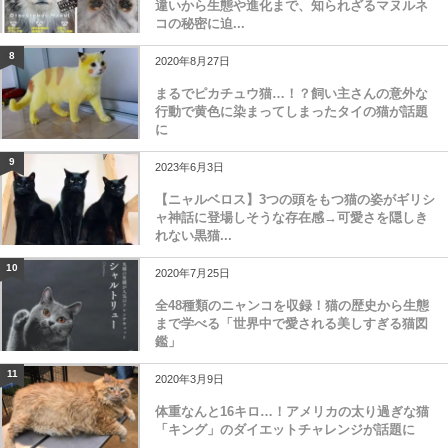
違いから生態や進化まで、知られざるマヌルネ
コの秘密に迫...
8
2020年8月27日
まるでピカチュウ猫…！？飼い主さんの意外な
行動で黄色に染まってしまったタイの猫が話題
に
9
2023年6月3日
【ニャルベロス】3つの頭をもつ猫の姿がギリシ
ャ神話に登場しそうな存在感→可愛さを隠しき
れない黒猫...
10
2020年7月25日
全48種類のニャンコを収録！猫の歴史から生態
まで学べる「世界中で愛される美しすぎる猫図
鑑」
11
2020年3月9日
体重なんと16キロ…！アメリカの太り過ぎな猫
「キング」のダイエットチャレンジが話題に