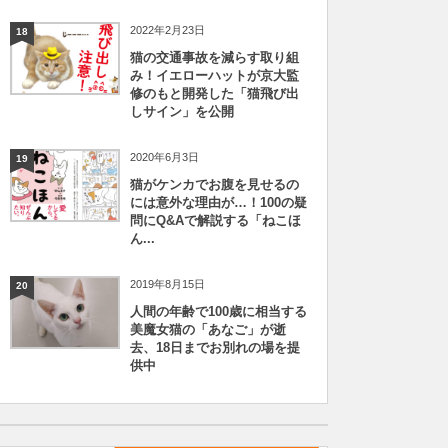
2022年2月23日
18
猫の交通事故を減らす取り組
み！イエローハットが京大監
修のもと開発した「猫飛び出
しサイン」を公開
2020年6月3日
19
猫がケンカでお腹を見せるの
には意外な理由が…！100の疑
問にQ&Aで解説する「ねこほ
ん...
2019年8月15日
20
人間の年齢で100歳に相当する
美魔女猫の「あなご」が逝
去、18日までお別れの場を提
供中