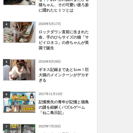
猫ちゃん、その可愛い後ろ姿
に隠れたヒミツとは
2020年5月17日
4
ロックダウン直前に生まれた
命、手のひらサイズの猫「サ
ビイロネコ」の赤ちゃんが英
国で誕生
2016年8月29日
5
ギネス記録まであと1cm！巨
大猫のメインクーンがデカす
ぎる
2017年11月13日
6
記憶喪失の青年が記憶と猫島
の謎を紐解くパズルゲーム
「ねこ島日記」
2023年7月26日
7