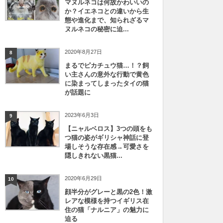
マヌルネコは何故かわいいの
か？イエネコとの違いから生
態や進化まで、知られざるマ
ヌルネコの秘密に迫...
2020年8月27日
8
まるでピカチュウ猫…！？飼
い主さんの意外な行動で黄色
に染まってしまったタイの猫
が話題に
2023年6月3日
9
【ニャルベロス】3つの頭をも
つ猫の姿がギリシャ神話に登
場しそうな存在感→可愛さを
隠しきれない黒猫...
2020年6月29日
10
顔半分がグレーと黒の2色！激
レアな模様を持つイギリス在
住の猫「ナルニア」の魅力に
迫る