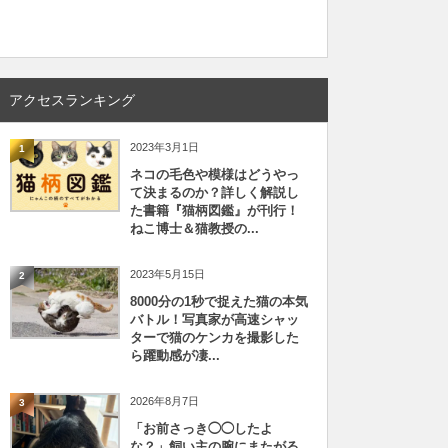
アクセスランキング
2023年3月1日
1
ネコの毛色や模様はどうやっ
て決まるのか？詳しく解説し
た書籍『猫柄図鑑』が刊行！
ねこ博士＆猫教授の...
2023年5月15日
2
8000分の1秒で捉えた猫の本気
バトル！写真家が高速シャッ
ターで猫のケンカを撮影した
ら躍動感が凄...
2026年8月7日
3
「お前さっき◯◯したよ
な？」飼い主の腕にまたがる