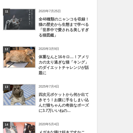
2020年7月25日
11
全48種類のニャンコを収録！
猫の歴史から生態まで学べる
「世界中で愛される美しすぎ
る猫図鑑」
2020年3月9日
12
体重なんと16キロ…！アメリ
カの太り過ぎな猫「キング」
のダイエットチャレンジが話
題に
2025年7月4日
13
四次元ポケットから何か出て
きそう！お腹に手をしまい込
んだ猫ちゃんの奇抜なポーズ
に3.7万いいねの...
2020年5月4日
14
メガネな猫は好きですかニ