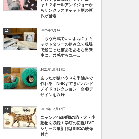
ャ！？ポールアンドジョーか
らサングラスキャット柄の新
作が登場
2025年9月14日
15
「もう完成でいいよね？」キ
ャットタワーの組み立て現場
で起こった猫あるあるな出来
事に、共感するユー...
2021年10月19日
16
あったか猫ハウスを手編みで
作れる「NHKすてきにハンド
メイドセレクション」全40デ
ザインを収録
2019年12月12日
17
ニャンと460種類の猫・犬・小
動物を収録！学研の図鑑LIVE
シリーズ最新刊はBBCの映像
付き