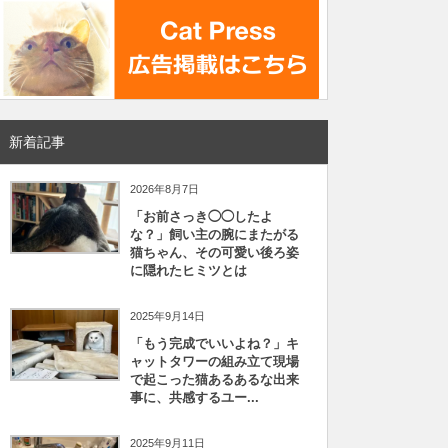
新着記事
2026年8月7日
「お前さっき◯◯したよ
な？」飼い主の腕にまたがる
猫ちゃん、その可愛い後ろ姿
に隠れたヒミツとは
2025年9月14日
「もう完成でいいよね？」キ
ャットタワーの組み立て現場
で起こった猫あるあるな出来
事に、共感するユー...
2025年9月11日