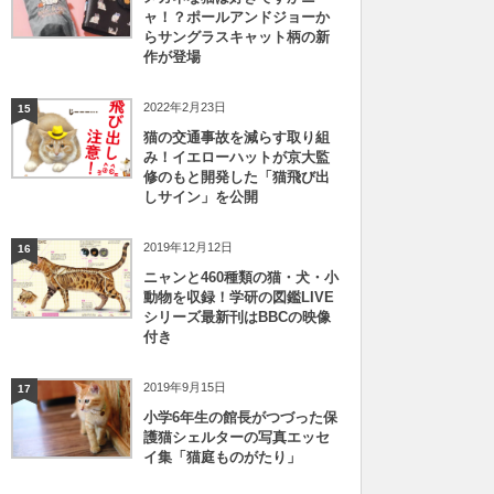
ャ！？ポールアンドジョーか
らサングラスキャット柄の新
作が登場
2022年2月23日
15
猫の交通事故を減らす取り組
み！イエローハットが京大監
修のもと開発した「猫飛び出
しサイン」を公開
2019年12月12日
16
ニャンと460種類の猫・犬・小
動物を収録！学研の図鑑LIVE
シリーズ最新刊はBBCの映像
付き
2019年9月15日
17
小学6年生の館長がつづった保
護猫シェルターの写真エッセ
イ集「猫庭ものがたり」