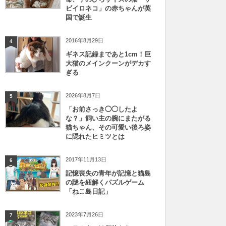
ビイロネコ」の赤ちゃんが英
国で誕生
2016年8月29日
4
ギネス記録まであと1cm！巨
大猫のメインクーンがデカす
ぎる
2026年8月7日
5
「お前さっき◯◯したよ
な？」飼い主の腕にまたがる
猫ちゃん、その可愛い後ろ姿
に隠れたヒミツとは
2017年11月13日
6
記憶喪失の青年が記憶と猫島
の謎を紐解くパズルゲーム
「ねこ島日記」
2023年7月26日
7