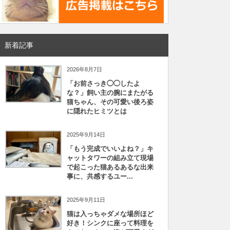
新着記事
2026年8月7日
「お前さっき◯◯したよ
な？」飼い主の腕にまたがる
猫ちゃん、その可愛い後ろ姿
に隠れたヒミツとは
2025年9月14日
「もう完成でいいよね？」キ
ャットタワーの組み立て現場
で起こった猫あるあるな出来
事に、共感するユー...
2025年9月11日
猫は入っちゃダメな場所ほど
好き！シンクに座って料理を