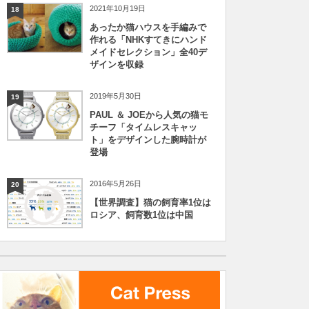
2021年10月19日
18
あったか猫ハウスを手編みで
作れる「NHKすてきにハンド
メイドセレクション」全40デ
ザインを収録
2019年5月30日
19
PAUL ＆ JOEから人気の猫モ
チーフ「タイムレスキャッ
ト」をデザインした腕時計が
登場
2016年5月26日
20
【世界調査】猫の飼育率1位は
ロシア、飼育数1位は中国