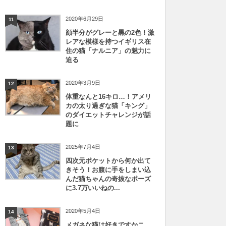
2020年6月29日
11
顔半分がグレーと黒の2色！激
レアな模様を持つイギリス在
住の猫「ナルニア」の魅力に
迫る
2020年3月9日
12
体重なんと16キロ…！アメリ
カの太り過ぎな猫「キング」
のダイエットチャレンジが話
題に
2025年7月4日
13
四次元ポケットから何か出て
きそう！お腹に手をしまい込
んだ猫ちゃんの奇抜なポーズ
に3.7万いいねの...
2020年5月4日
14
メガネな猫は好きですかニ