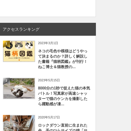
アクセスランキング
2023年3月1日
1
ネコの毛色や模様はどうやっ
て決まるのか？詳しく解説し
た書籍『猫柄図鑑』が刊行！
ねこ博士＆猫教授の...
2023年5月15日
2
8000分の1秒で捉えた猫の本気
バトル！写真家が高速シャッ
ターで猫のケンカを撮影した
ら躍動感が凄...
2020年5月17日
3
ロックダウン直前に生まれた
命、手のひらサイズの猫「サ