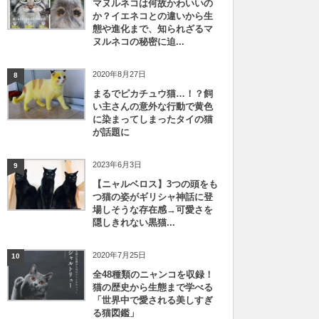
マヌルネコは何故かわいいの
か？イエネコとの違いから生
態や進化まで、知られざるマ
ヌルネコの秘密に迫...
2020年8月27日
8
まるでピカチュウ猫…！？飼
い主さんの意外な行動で黄色
に染まってしまったタイの猫
が話題に
2023年6月3日
9
【ニャルベロス】3つの頭をも
つ猫の姿がギリシャ神話に登
場しそうな存在感→可愛さを
隠しきれない黒猫...
2020年7月25日
10
全48種類のニャンコを収録！
猫の歴史から生態まで学べる
「世界中で愛される美しすぎ
る猫図鑑」