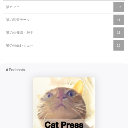
猫カフェ
107
猫の調査データ
41
猫の豆知識・雑学
16
猫の商品レビュー
13