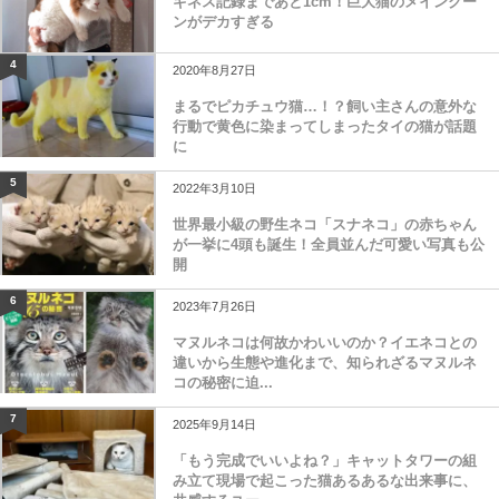
ギネス記録まであと1cm！巨大猫のメインクー
ンがデカすぎる
4
2020年8月27日
まるでピカチュウ猫…！？飼い主さんの意外な
行動で黄色に染まってしまったタイの猫が話題
に
5
2022年3月10日
世界最小級の野生ネコ「スナネコ」の赤ちゃん
が一挙に4頭も誕生！全員並んだ可愛い写真も公
開
6
2023年7月26日
マヌルネコは何故かわいいのか？イエネコとの
違いから生態や進化まで、知られざるマヌルネ
コの秘密に迫...
7
2025年9月14日
「もう完成でいいよね？」キャットタワーの組
み立て現場で起こった猫あるあるな出来事に、