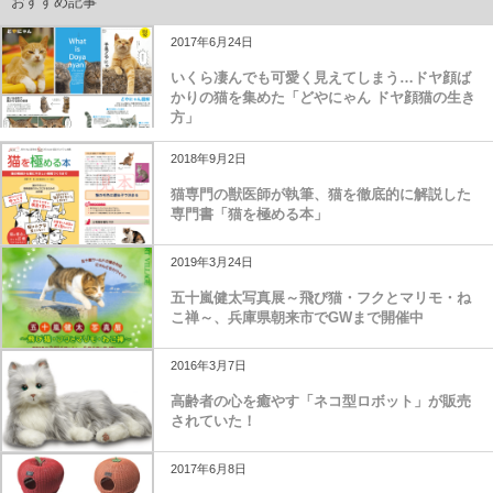
おすすめ記事
2017年6月24日
いくら凄んでも可愛く見えてしまう…ドヤ顔ば
かりの猫を集めた「どやにゃん ドヤ顔猫の生き
方」
2018年9月2日
猫専門の獣医師が執筆、猫を徹底的に解説した
専門書「猫を極める本」
2019年3月24日
五十嵐健太写真展～飛び猫・フクとマリモ・ね
こ禅～、兵庫県朝来市でGWまで開催中
2016年3月7日
高齢者の心を癒やす「ネコ型ロボット」が販売
されていた！
2017年6月8日