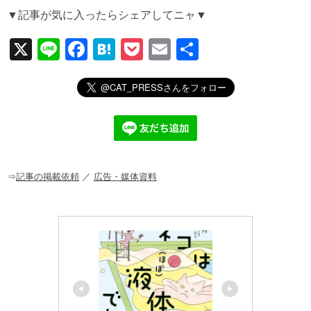
▼記事が気に入ったらシェアしてニャ▼
X
Li
F
H
P
E
共
n
a
at
o
m
有
e
c
e
ck
ail
e
n
et
b
a
o
o
⇒
記事の掲載依頼
／
広告・媒体資料
k