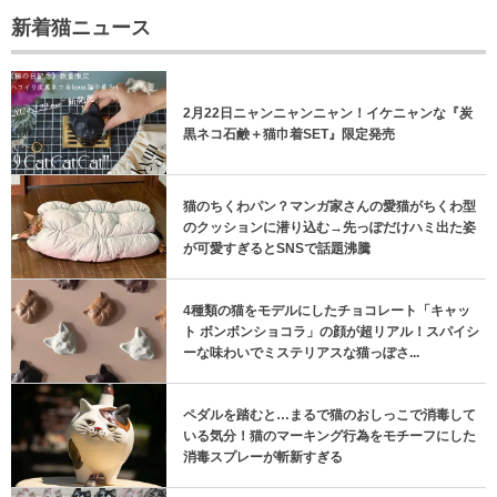
新着猫ニュース
2月22日ニャンニャンニャン！イケニャンな『炭
黒ネコ石鹸＋猫巾着SET』限定発売
猫のちくわパン？マンガ家さんの愛猫がちくわ型
のクッションに潜り込む→先っぽだけハミ出た姿
が可愛すぎるとSNSで話題沸騰
4種類の猫をモデルにしたチョコレート「キャッ
ト ボンボンショコラ」の顔が超リアル！スパイシ
ーな味わいでミステリアスな猫っぽさ...
ペダルを踏むと…まるで猫のおしっこで消毒して
いる気分！猫のマーキング行為をモチーフにした
消毒スプレーが斬新すぎる