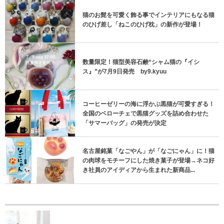
猫のお髭を可愛く飾る事でインテリアにもなる猫
のひげ差し「ねこのひげ枕」の新作が登場！
数量限定！猫型美容石鹸“シャム猫の『イシ
ス』”が7月9日発売 by9.kyuu
コーヒーゼリーの海に浮かぶ黒猫が可愛すぎる！
全国のベローチェで黒猫グッズを詰め合わせた
「サマーバッグ」の発売が決定
名古屋銘菓「なごやん」が「なごにゃん」に！猫
の肉球をモチーフにした焼き菓子が登場→ネコ好
き社員のアイディアから生まれた新商品...