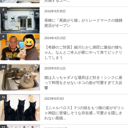
共感するユー...
8
2016年9月30日
長崎に「尾曲がり猫」がトレードマークの猫雑
貨店がオープン
9
2024年4月13日
【奇跡のご対面】細川たかし師匠に激似の猫ち
ゃん、なんとご本人が家にやって来てビックリ
してしまう
10
2025年9月11日
猫は入っちゃダメな場所ほど好き！シンクに座
って料理をさせないネコの姿が可愛すぎて大反
響
11
2023年6月3日
【ニャルベロス】3つの頭をもつ猫の姿がギリシ
ャ神話に登場しそうな存在感→可愛さを隠しき
れない黒猫...
12