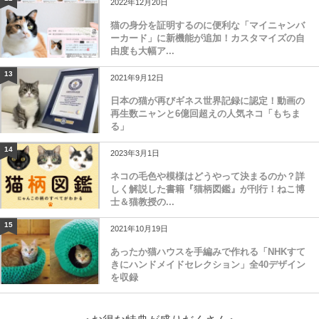
2022年12月20日
猫の身分を証明するのに便利な「マイニャンバ
ーカード」に新機能が追加！カスタマイズの自
由度も大幅ア...
13
2021年9月12日
日本の猫が再びギネス世界記録に認定！動画の
再生数ニャンと6億回超えの人気ネコ「もちま
る」
14
2023年3月1日
ネコの毛色や模様はどうやって決まるのか？詳
しく解説した書籍『猫柄図鑑』が刊行！ねこ博
士＆猫教授の...
15
2021年10月19日
あったか猫ハウスを手編みで作れる「NHKすて
きにハンドメイドセレクション」全40デザイン
を収録