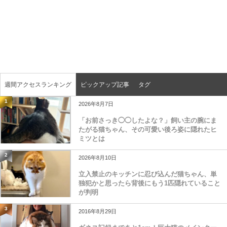
週間アクセスランキング
ピックアップ記事
タグ
1
2026年8月7日
「お前さっき◯◯したよな？」飼い主の腕にま
たがる猫ちゃん、その可愛い後ろ姿に隠れたヒ
ミツとは
2
2026年8月10日
立入禁止のキッチンに忍び込んだ猫ちゃん、単
独犯かと思ったら背後にもう1匹隠れていること
が判明
3
2016年8月29日