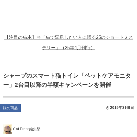
猫の商品レビュー
猫の豆知識・雑学
猫の調査データ
【注目の猫本】⇒「猫で窒息したい人に贈る25のショートミス
猫の譲渡会
テリー」（25年4月刊行）
猫の社会問題
猫のゲーム・アプリ
シャープのスマート猫トイレ「ペットケアモニタ
ー」2台目以降の半額キャンペーンを開催
猫のフリー写真素材
2019年3月9日
猫の商品
Cat Press編集部