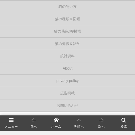
猫の飼い方
猫の種類＆図鑑
猫の毛色/柄/模様
猫の知識＆雑学
統計資料
About
privacy policy
広告掲載
お問い合わせ
©
2026
Cat Press（キャットプレス）
.
メニュー
前へ
ホーム
先頭へ
次へ
検索