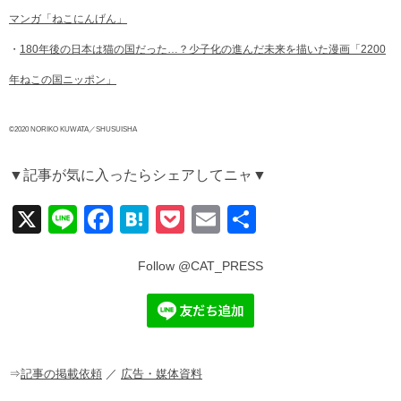
マンガ「ねこにんげん」
・
180年後の日本は猫の国だった…？少子化の進んだ未来を描いた漫画「2200
年ねこの国ニッポン」
©2020 NORIKO KUWATA／SHUSUISHA
▼記事が気に入ったらシェアしてニャ▼
X
Li
F
H
P
E
共
n
a
at
o
m
有
e
c
e
ck
ail
e
n
et
b
a
o
o
⇒
記事の掲載依頼
／
広告・媒体資料