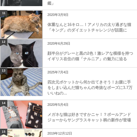
まで学べる「世界中で愛される美しすぎる猫図
鑑」
11
2020年3月9日
体重なんと16キロ…！アメリカの太り過ぎな猫
「キング」のダイエットチャレンジが話題に
12
2020年6月29日
顔半分がグレーと黒の2色！激レアな模様を持つ
イギリス在住の猫「ナルニア」の魅力に迫る
13
2025年7月4日
四次元ポケットから何か出てきそう！お腹に手
をしまい込んだ猫ちゃんの奇抜なポーズに3.7万
いいねの...
14
2020年5月4日
メガネな猫は好きですかニャ！？ポールアンド
ジョーからサングラスキャット柄の新作が登場
15
2019年12月12日