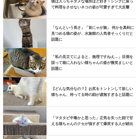
猫は入っちゃダメな場所ほど好き！シンクに座っ
て料理をさせないネコの姿が可愛すぎて大反響
「なんという長さ」「首にゃが族」 何かを真剣に
見つめる猫の姿が、水族館の人気者そっくりだと
話題に
「私の見立てによると、無理ですねえ…」目測を
誤って箱に入れない猫ちゃんの姿が微笑ましいと
話題に
【どんな気分なの？】お尻をトントンして欲しい
猫ちゃん、待ってる時の顔が虚無すぎると話題に
「マタタビ中毒かと思った」正気を失った顔で甘
える猫ちゃんのクセが強すぎて爆笑する人が続出