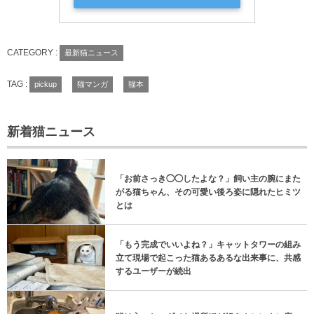
Yahoo!ショッピングで見る
CATEGORY :
最新猫ニュース
TAG :
pickup
猫マンガ
猫本
新着猫ニュース
「お前さっき◯◯したよな？」飼い主の腕にまた
がる猫ちゃん、その可愛い後ろ姿に隠れたヒミツ
とは
「もう完成でいいよね？」キャットタワーの組み
立て現場で起こった猫あるあるな出来事に、共感
するユーザーが続出