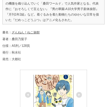
の機微を織り込んでいく「桑田ワールド」で人気作家となる。代表
作に『おそろしくて言えない』『男の華園-A10大学男子新体操部』
『月刊1年2組』など。着ぐるみを着た動物たちのゆかいな日常を描
いた『だめっこどうぶつ』はアニメ化もされた。
書名：
ざんねん！ねこ旅館
著者：桑田乃梨子
仕様：A5判／128頁
発行：秋水社
発売：大都社