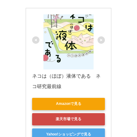
k
ネコは（ほぼ）液体である　ネ
コ研究最前線
Amazonで見る
楽天市場で見る