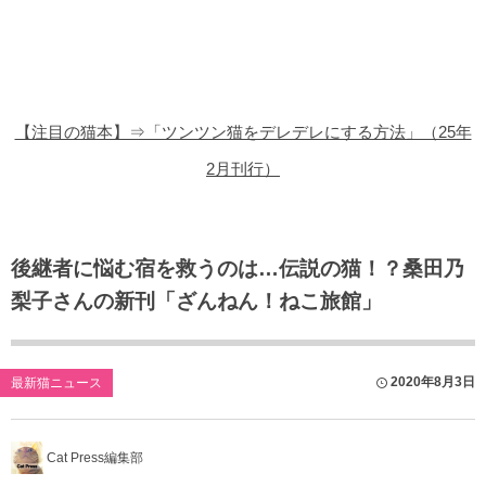
猫の商品レビュー
猫の豆知識・雑学
猫の調査データ
【注目の猫本】⇒「ツンツン猫をデレデレにする方法」（25年
猫の譲渡会
2月刊行）
猫の社会問題
猫のゲーム・アプリ
後継者に悩む宿を救うのは…伝説の猫！？桑田乃
梨子さんの新刊「ざんねん！ねこ旅館」
猫のフリー写真素材
2020年8月3日
最新猫ニュース
Cat Press編集部