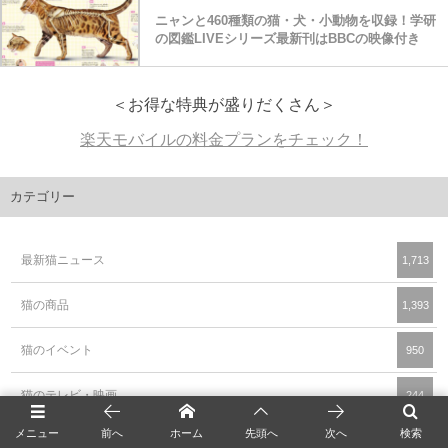
ニャンと460種類の猫・犬・小動物を収録！学研
の図鑑LIVEシリーズ最新刊はBBCの映像付き
＜お得な特典が盛りだくさん＞
楽天モバイルの料金プランをチェック！
カテゴリー
最新猫ニュース
1,713
猫の商品
1,393
猫のイベント
950
猫のテレビ・映画
244
メニュー
前へ
ホーム
先頭へ
次へ
検索