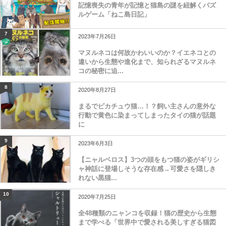
記憶喪失の青年が記憶と猫島の謎を紐解くパズ
ルゲーム「ねこ島日記」
7
2023年7月26日
マヌルネコは何故かわいいのか？イエネコとの
違いから生態や進化まで、知られざるマヌルネ
コの秘密に迫...
8
2020年8月27日
まるでピカチュウ猫…！？飼い主さんの意外な
行動で黄色に染まってしまったタイの猫が話題
に
9
2023年6月3日
【ニャルベロス】3つの頭をもつ猫の姿がギリシ
ャ神話に登場しそうな存在感→可愛さを隠しき
れない黒猫...
10
2020年7月25日
全48種類のニャンコを収録！猫の歴史から生態