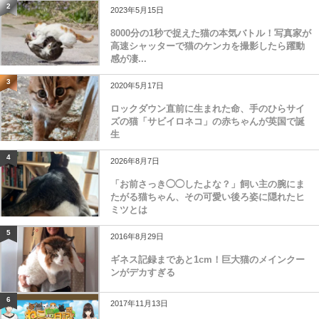
2
2023年5月15日
8000分の1秒で捉えた猫の本気バトル！写真家が
高速シャッターで猫のケンカを撮影したら躍動
感が凄...
3
2020年5月17日
ロックダウン直前に生まれた命、手のひらサイ
ズの猫「サビイロネコ」の赤ちゃんが英国で誕
生
4
2026年8月7日
「お前さっき◯◯したよな？」飼い主の腕にま
たがる猫ちゃん、その可愛い後ろ姿に隠れたヒ
ミツとは
5
2016年8月29日
ギネス記録まであと1cm！巨大猫のメインクー
ンがデカすぎる
6
2017年11月13日