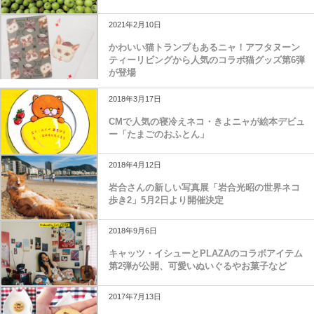
岩合光昭 写真展「ふるさとのねこ」広島で開催
2021年2月10日
かわいい猫トランプもあるニャ！アフタヌーン
ティーリビングから人気のコラボ猫グッズ第6弾
が登場
2018年3月17日
CMで人気の寝冷えネコ・きよニャが絵本デビュ
ー「たまごのおふとん」
2018年4月12日
岩合さんの新しい写真展「岩合光昭の世界ネコ
歩き2」5月2日より開催決定
2018年9月6日
キャッツ・イシューとPLAZAのコラボアイテム
第2弾が公開、可愛いぬいぐるやお菓子など
2017年7月13日