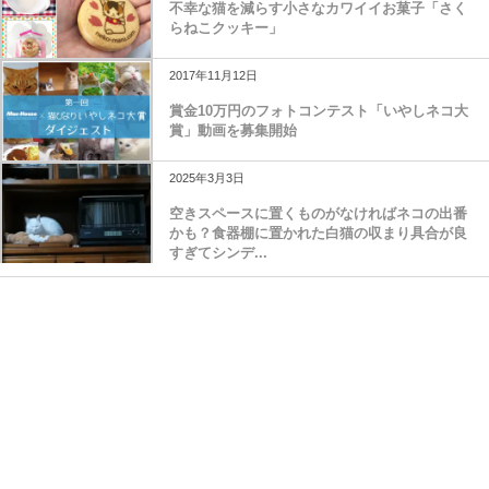
不幸な猫を減らす小さなカワイイお菓子「さく
らねこクッキー」
2017年11月12日
賞金10万円のフォトコンテスト「いやしネコ大
賞」動画を募集開始
2025年3月3日
空きスペースに置くものがなければネコの出番
かも？食器棚に置かれた白猫の収まり具合が良
すぎてシンデ...