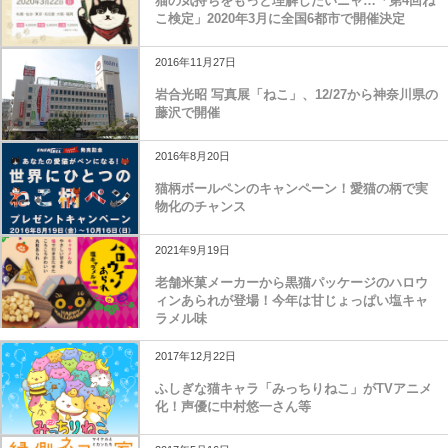
猫の気持ちをもっと理解したいニャ…「第4回ね
こ検定」2020年3月に全国6都市で開催決定
2016年11月27日
岩合光昭 写真展「ねこ」、12/27から神奈川県の
藤沢で開催
2016年8月20日
猫柄ボールペンのキャンペーン！愛猫の柄で実
物化のチャンス
2021年9月19日
老舗米菓メーカーから黒猫パッケージのハロウ
ィンあられが登場！今年は甘じょっぱい塩キャ
ラメル味
2017年12月22日
ふしぎな猫キャラ「みっちりねこ」がTVアニメ
化！声優に中村悠一さん等