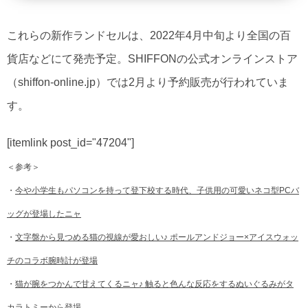
これらの新作ランドセルは、2022年4月中旬より全国の百
貨店などにて発売予定。SHIFFONの公式オンラインストア
（shiffon-online.jp）では2月より予約販売が行われていま
す。
[itemlink post_id="47204"]
＜参考＞
・
今や小学生もパソコンを持って登下校する時代、子供用の可愛いネコ型PCバ
ッグが登場したニャ
・
文字盤から見つめる猫の視線が愛おしい♪ ポールアンドジョー×アイスウォッ
チのコラボ腕時計が登場
・
猫が腕をつかんで甘えてくるニャ♪ 触ると色んな反応をするぬいぐるみがタ
カラトミーから登場