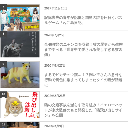
7
2017年11月13日
記憶喪失の青年が記憶と猫島の謎を紐解くパズ
ルゲーム「ねこ島日記」
8
2020年7月25日
全48種類のニャンコを収録！猫の歴史から生態
まで学べる「世界中で愛される美しすぎる猫図
鑑」
9
2020年8月27日
まるでピカチュウ猫…！？飼い主さんの意外な
行動で黄色に染まってしまったタイの猫が話題
に
10
2022年2月23日
猫の交通事故を減らす取り組み！イエローハッ
トが京大監修のもと開発した「猫飛び出しサイ
ン」を公開
11
2020年3月9日