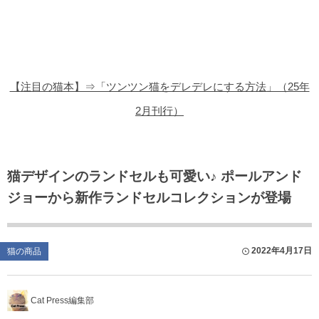
猫の商品レビュー
猫の豆知識・雑学
猫の調査データ
【注目の猫本】⇒「ツンツン猫をデレデレにする方法」（25年
猫の譲渡会
2月刊行）
猫の社会問題
猫のゲーム・アプリ
猫デザインのランドセルも可愛い♪ ポールアンド
ジョーから新作ランドセルコレクションが登場
猫のフリー写真素材
2022年4月17日
猫の商品
Cat Press編集部