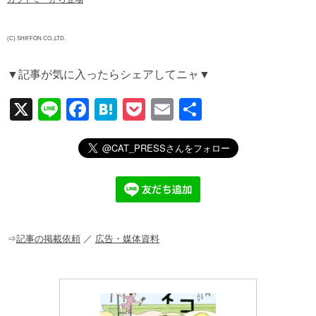
(C) SHIFFON CO.,LTD.
▼記事が気に入ったらシェアしてニャ▼
X
Li
F
H
P
E
共
n
a
at
o
m
有
e
c
e
ck
ail
e
n
et
b
a
o
o
⇒
記事の掲載依頼
／
広告・媒体資料
k