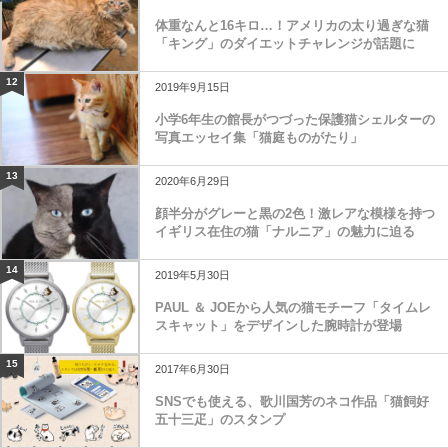
体重なんと16キロ…！アメリカの太り過ぎな猫
「キング」のダイエットチャレンジが話題に
12
2019年9月15日
小学6年生の館長がつづった保護猫シェルターの
写真エッセイ集「猫庭ものがたり」
13
2020年6月29日
顔半分がグレーと黒の2色！激レアな模様を持つ
イギリス在住の猫「ナルニア」の魅力に迫る
14
2019年5月30日
PAUL ＆ JOEから人気の猫モチーフ「タイムレ
スキャット」をデザインした腕時計が登場
15
2017年6月30日
SNSでも使える、歌川国芳のネコ作品「猫飼好
五十三疋」のスタンプ