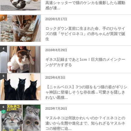
高速シャッターで猫のケンカを撮影したら躍動
感が凄...
3
2020年5月17日
ロックダウン直前に生まれた命、手のひらサイ
ズの猫「サビイロネコ」の赤ちゃんが英国で誕
生
4
2016年8月29日
ギネス記録まであと1cm！巨大猫のメインクー
ンがデカすぎる
5
2023年6月3日
【ニャルベロス】3つの頭をもつ猫の姿がギリシ
ャ神話に登場しそうな存在感→可愛さを隠しき
れない黒猫...
6
2023年7月26日
マヌルネコは何故かわいいのか？イエネコとの
違いから生態や進化まで、知られざるマヌルネ
コの秘密に迫...