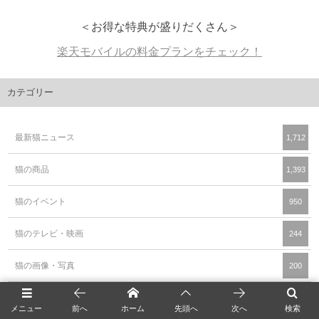
＜お得な特典が盛りだくさん＞
楽天モバイルの料金プランをチェック！
カテゴリー
最新猫ニュース
1,712
猫の商品
1,393
猫のイベント
950
猫のテレビ・映画
244
猫の画像・写真
200
猫の動画・映像
134
メニュー
前へ
ホーム
先頭へ
次へ
検索