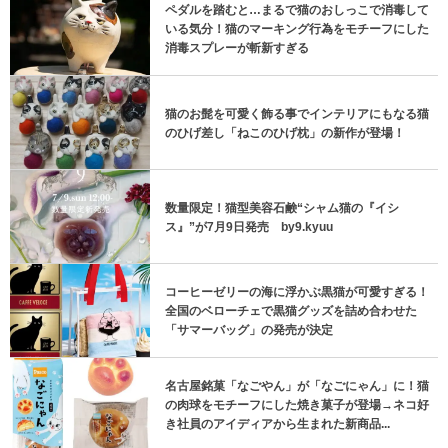
ペダルを踏むと…まるで猫のおしっこで消毒して
いる気分！猫のマーキング行為をモチーフにした
消毒スプレーが斬新すぎる
猫のお髭を可愛く飾る事でインテリアにもなる猫
のひげ差し「ねこのひげ枕」の新作が登場！
数量限定！猫型美容石鹸“シャム猫の『イシ
ス』”が7月9日発売 by9.kyuu
コーヒーゼリーの海に浮かぶ黒猫が可愛すぎる！
全国のベローチェで黒猫グッズを詰め合わせた
「サマーバッグ」の発売が決定
名古屋銘菓「なごやん」が「なごにゃん」に！猫
の肉球をモチーフにした焼き菓子が登場→ネコ好
き社員のアイディアから生まれた新商品...