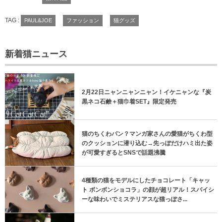
TAG :
PAUL&JOE
ファッション
猫グッズ
新着猫ニュース
2月22日ニャンニャンニャン！イケニャンな『炭
黒ネコ石鹸＋猫巾着SET』限定発売
猫のちくわパン？マンガ家さんの愛猫がちくわ型
のクッションに潜り込む→先っぽだけハミ出た姿
が可愛すぎるとSNSで話題沸騰
4種類の猫をモデルにしたチョコレート「キャッ
ト ボンボンショコラ」の顔が超リアル！スパイシ
ーな味わいでミステリアスな猫っぽさ...