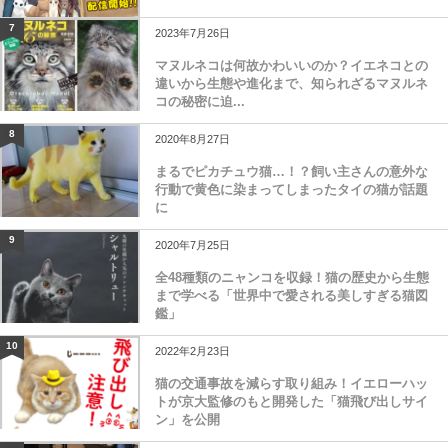
7
2023年7月26日
マヌルネコは何故かわいいのか？イエネコとの
違いから生態や進化まで、知られざるマヌルネ
コの秘密に迫...
8
2020年8月27日
まるでピカチュウ猫…！？飼い主さんの意外な
行動で黄色に染まってしまったタイの猫が話題
に
9
2020年7月25日
全48種類のニャンコを収録！猫の歴史から生態
まで学べる「世界中で愛される美しすぎる猫図
鑑」
10
2022年2月23日
猫の交通事故を減らす取り組み！イエローハッ
トが京大監修のもと開発した「猫飛び出しサイ
ン」を公開