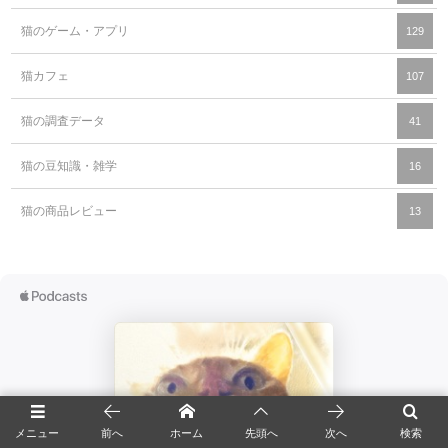
猫のゲーム・アプリ
129
猫カフェ
107
猫の調査データ
41
猫の豆知識・雑学
16
猫の商品レビュー
13
メニュー
前へ
ホーム
先頭へ
次へ
検索