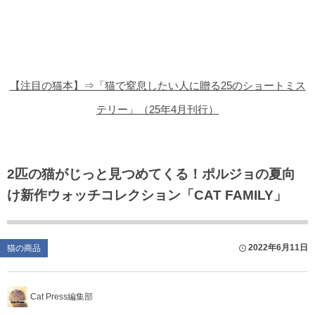
猫の商品レビュー
猫の豆知識・雑学
猫の調査データ
【注目の猫本】⇒「猫で窒息したい人に贈る25のショートミス
猫の譲渡会
テリー」（25年4月刊行）
猫の社会問題
猫のゲーム・アプリ
2匹の猫がじっと見つめてくる！ポルジョの夏向
け新作ウォッチコレクション「CAT FAMILY」
猫のフリー写真素材
2022年6月11日
猫の商品
Cat Press編集部