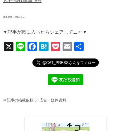
上の一部は動物園に寄付
画像提供：WAG, Inc.
▼記事が気に入ったらシェアしてニャ▼
X
Li
F
H
P
E
共
n
a
at
o
m
有
e
c
e
ck
ail
e
n
et
b
a
o
o
⇒
記事の掲載依頼
／
広告・媒体資料
k