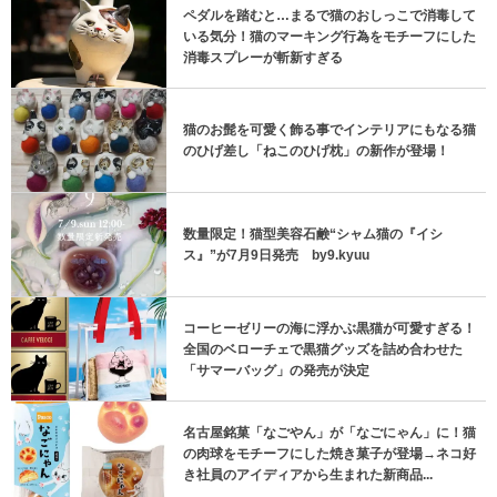
ペダルを踏むと…まるで猫のおしっこで消毒して
いる気分！猫のマーキング行為をモチーフにした
消毒スプレーが斬新すぎる
猫のお髭を可愛く飾る事でインテリアにもなる猫
のひげ差し「ねこのひげ枕」の新作が登場！
数量限定！猫型美容石鹸“シャム猫の『イシ
ス』”が7月9日発売 by9.kyuu
コーヒーゼリーの海に浮かぶ黒猫が可愛すぎる！
全国のベローチェで黒猫グッズを詰め合わせた
「サマーバッグ」の発売が決定
名古屋銘菓「なごやん」が「なごにゃん」に！猫
の肉球をモチーフにした焼き菓子が登場→ネコ好
き社員のアイディアから生まれた新商品...