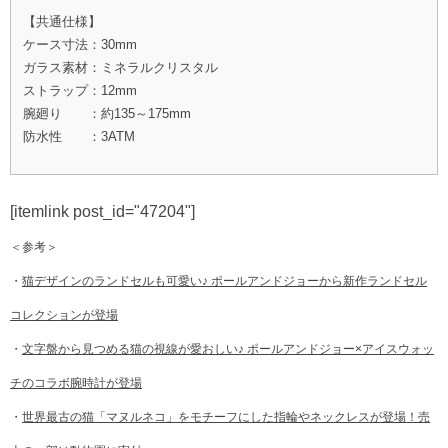
【共通仕様】
ケース寸法：30mm
ガラス素材：ミネラルクリスタル
ストラップ：12mm
腕廻り ：約135～175mm
防水性 ：3ATM
[itemlink post_id="47204"]
＜参考＞
・
猫デザインのランドセルも可愛い♪ ポールアンドジョーから新作ランドセル
コレクションが登場
・
文字盤から見つめる猫の視線が愛おしい♪ ポールアンドジョー×アイスウォッ
チのコラボ腕時計が登場
・
世界最古の猫「マヌルネコ」をモチーフにした指輪やネックレスが登場！売