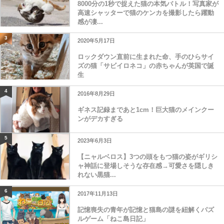
8000分の1秒で捉えた猫の本気バトル！写真家が
高速シャッターで猫のケンカを撮影したら躍動
感が凄...
3
2020年5月17日
ロックダウン直前に生まれた命、手のひらサイ
ズの猫「サビイロネコ」の赤ちゃんが英国で誕
生
4
2016年8月29日
ギネス記録まであと1cm！巨大猫のメインクー
ンがデカすぎる
5
2023年6月3日
【ニャルベロス】3つの頭をもつ猫の姿がギリシ
ャ神話に登場しそうな存在感→可愛さを隠しき
れない黒猫...
6
2017年11月13日
記憶喪失の青年が記憶と猫島の謎を紐解くパズ
ルゲーム「ねこ島日記」