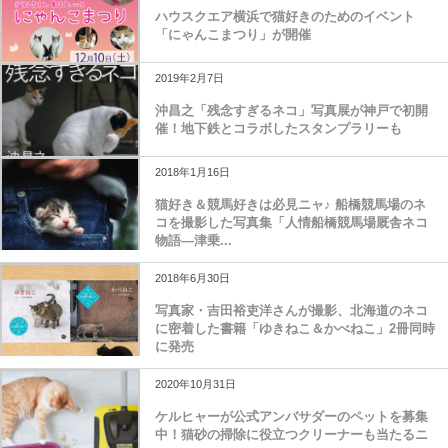
ハウスクエア横浜で猫好きのためのイベント
「にゃんこまつり」が開催
2019年2月7日
沖昌之「残念すぎるネコ」写真展が神戸で初開
催！地下鉄とコラボしたスタンプラリーも
2018年1月16日
猫好き＆競馬好きは必見ニャ♪ 船橋競馬場のネ
コを撮影した写真集「人情船橋競馬場厩舎ネコ
物語―津乗...
2018年6月30日
写真家・吉田裕吏洋さんが撮影、北海道のネコ
に密着した書籍「ゆきねこ＆かべねこ」2冊同時
に発売
2020年10月31日
ケルヒャーが公式アンバサダーのペットを募集
中！猫砂の掃除に役立つクリーナーも当たるニ