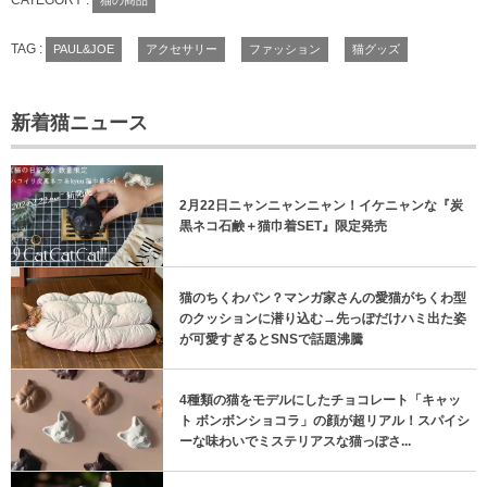
TAG :
PAUL&JOE
アクセサリー
ファッション
猫グッズ
新着猫ニュース
2月22日ニャンニャンニャン！イケニャンな『炭
黒ネコ石鹸＋猫巾着SET』限定発売
猫のちくわパン？マンガ家さんの愛猫がちくわ型
のクッションに潜り込む→先っぽだけハミ出た姿
が可愛すぎるとSNSで話題沸騰
4種類の猫をモデルにしたチョコレート「キャッ
ト ボンボンショコラ」の顔が超リアル！スパイシ
ーな味わいでミステリアスな猫っぽさ...