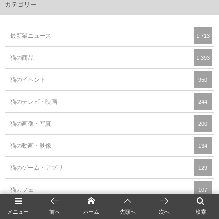
カテゴリー
最新猫ニュース
1,713
猫の商品
1,393
猫のイベント
950
猫のテレビ・映画
244
猫の画像・写真
200
猫の動画・映像
134
猫のゲーム・アプリ
129
猫カフェ
107
猫の調査データ
41
メニュー
前へ
ホーム
先頭へ
次へ
検索