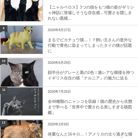
【ニャルベロス】3つの頭をもつ猫の姿がギリシ
ャ神話に登場しそうな存在感→可愛さを隠しき
れない黒猫...
9
2020年8月27日
まるでピカチュウ猫…！？飼い主さんの意外な
行動で黄色に染まってしまったタイの猫が話題
に
10
2020年6月29日
顔半分がグレーと黒の2色！激レアな模様を持つ
イギリス在住の猫「ナルニア」の魅力に迫る
11
2020年7月25日
全48種類のニャンコを収録！猫の歴史から生態
まで学べる「世界中で愛される美しすぎる猫図
鑑」
12
2020年3月9日
体重なんと16キロ…！アメリカの太り過ぎな猫