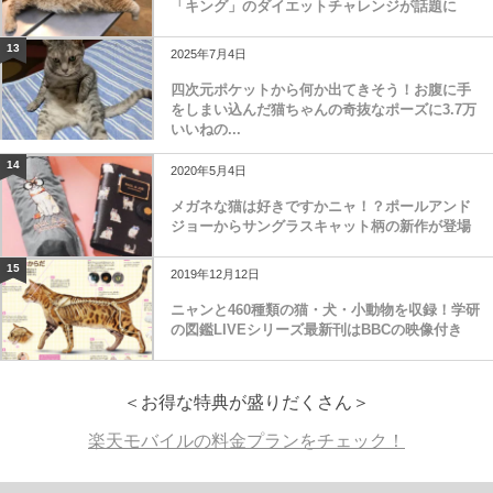
「キング」のダイエットチャレンジが話題に
13
2025年7月4日
四次元ポケットから何か出てきそう！お腹に手
をしまい込んだ猫ちゃんの奇抜なポーズに3.7万
いいねの...
14
2020年5月4日
メガネな猫は好きですかニャ！？ポールアンド
ジョーからサングラスキャット柄の新作が登場
15
2019年12月12日
ニャンと460種類の猫・犬・小動物を収録！学研
の図鑑LIVEシリーズ最新刊はBBCの映像付き
＜お得な特典が盛りだくさん＞
楽天モバイルの料金プランをチェック！