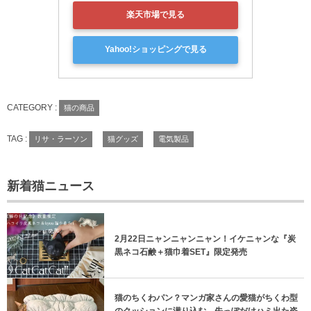
楽天市場で見る
Yahoo!ショッピングで見る
CATEGORY :
猫の商品
TAG :
リサ・ラーソン
猫グッズ
電気製品
新着猫ニュース
2月22日ニャンニャンニャン！イケニャンな『炭
黒ネコ石鹸＋猫巾着SET』限定発売
猫のちくわパン？マンガ家さんの愛猫がちくわ型
のクッションに潜り込む→先っぽだけハミ出た姿