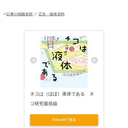
o
o
⇒
記事の掲載依頼
／
広告・媒体資料
k
ネコは（ほぼ）液体である　ネ
コ研究最前線
Amazonで見る