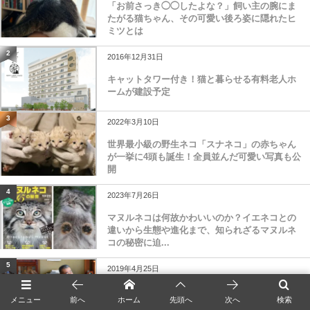
「お前さっき◯◯したよな？」飼い主の腕にま
たがる猫ちゃん、その可愛い後ろ姿に隠れたヒ
ミツとは
2
2016年12月31日
キャットタワー付き！猫と暮らせる有料老人ホ
ームが建設予定
3
2022年3月10日
世界最小級の野生ネコ「スナネコ」の赤ちゃん
が一挙に4頭も誕生！全員並んだ可愛い写真も公
開
4
2023年7月26日
マヌルネコは何故かわいいのか？イエネコとの
違いから生態や進化まで、知られざるマヌルネ
コの秘密に迫...
5
2019年4月25日
猫がくれた優しい奇跡を描いた映画「初恋〜お
メニュー
前へ
ホーム
先頭へ
次へ
検索
父さんチビがいなくなりました」鈴木杏×藤原博