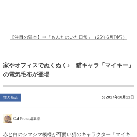
猫の商品レビュー
猫の豆知識・雑学
猫の調査データ
【注目の猫本】⇒「もんたのいた日常」（25年6月刊行）
猫の譲渡会
猫の社会問題
家やオフィスでぬくぬく♪ 猫キャラ「マイキー」
の電気毛布が登場
猫のゲーム・アプリ
猫のフリー写真素材
2017年10月11日
猫の商品
Cat Press編集部
赤と白のシマシマ模様が可愛い猫のキャラクター「マイキ