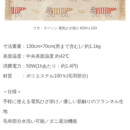
リサ・ラーソン 電気ひざ掛け KDH-L103
寸法重量：130cm×70cm(房まで含む)／約1.1kg
表面温度：中央表面温度 約42℃
消費電力：50W(1hあたり：約1.4円)
材質 ：ポリエステル100％(毛羽部分)
＜仕様＞
手軽に使える電気ひざ掛け／優しい肌触りのフランネル生
地
毛布部分水洗い可能／ダニ退治機能