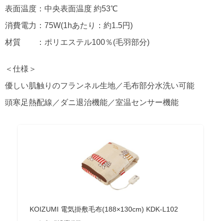
表面温度：中央表面温度 約53℃
消費電力：75W(1hあたり：約1.5円)
材質 ：ポリエステル100％(毛羽部分)
＜仕様＞
優しい肌触りのフランネル生地／毛布部分水洗い可能
頭寒足熱配線／ダニ退治機能／室温センサー機能
KOIZUMI 電気掛敷毛布(188×130cm) KDK-L102