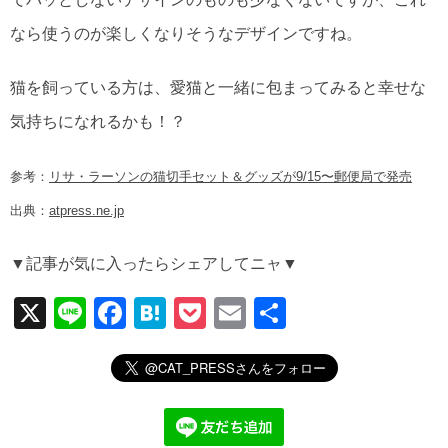
なら使うのが楽しくなりそうなデザインですね。
猫を飼っている方は、愛猫と一緒に包まってみると幸せな
気持ちになれるかも！？
参考：
リサ・ラーソンの猫切手セット＆グッズが9/15〜郵便局で発売
出典：
atpress.ne.jp
▼記事が気に入ったらシェアしてニャ▼
X
Li
F
H
P
E
共
n
a
at
o
m
有
e
c
e
ck
ail
e
n
et
b
a