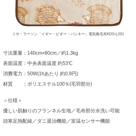
リサ・ラーソン「イギー・ピギー・パンキー」電気敷毛布KDS-L201
寸法重量：140cm×80cm／約1.3kg
表面温度：中央表面温度 約53℃
消費電力：50W(1hあたり 約0.9円)
材質 ：ポリエステル100％(毛羽部分)
＜仕様＞
優しい肌触りのフランネル生地／毛布部分水洗い可能
頭寒足熱配線／ダニ退治機能／室温センサー機能