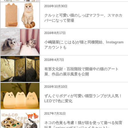
2016年10月30日
クルッと可愛い猫のしっぽマフラー、スマホカ
バーになって登場
2016年8月17日
小嶋陽菜(こじはる)が猫と同棲開始、Instagram
アカウントも
2018年4月7日
有形文化財・百段階段で開催中の猫のアート
展、作品の展示風景を公開
2016年10月10日
ずんぐりボディが可愛い猫型ランプが大人気！
LEDで7色に変化
2017年7月31日
ネコの色覚も考慮！猫が頭を使って遊べる知育
玩具「enjoy-cat(エンジョイキャット)」