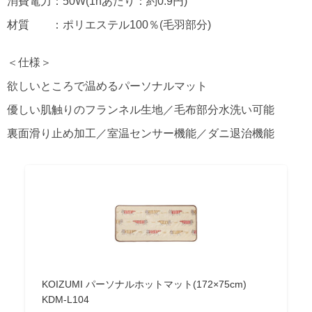
消費電力：50W(1hあたり：約0.9円)
材質 ：ポリエステル100％(毛羽部分)
＜仕様＞
欲しいところで温めるパーソナルマット
優しい肌触りのフランネル生地／毛布部分水洗い可能
裏面滑り止め加工／室温センサー機能／ダニ退治機能
KOIZUMI パーソナルホットマット(172×75cm)
KDM-L104