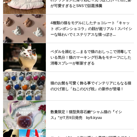
が可愛すぎるとSNSで話題沸騰
4種類の猫をモデルにしたチョコレート「キャッ
ト ボンボンショコラ」の顔が超リアル！スパイシ
ーな味わいでミステリアスな猫っぽさ...
ペダルを踏むと…まるで猫のおしっこで消毒して
いる気分！猫のマーキング行為をモチーフにした
消毒スプレーが斬新すぎる
猫のお髭を可愛く飾る事でインテリアにもなる猫
のひげ差し「ねこのひげ枕」の新作が登場！
数量限定！猫型美容石鹸“シャム猫の『イシ
ス』”が7月9日発売 by9.kyuu