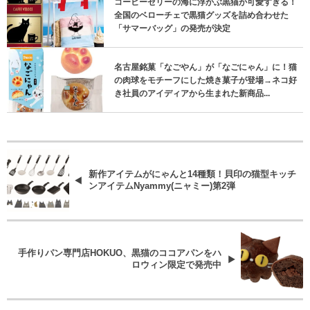
コーヒーゼリーの海に浮かぶ黒猫が可愛すぎる！
全国のベローチェで黒猫グッズを詰め合わせた
「サマーバッグ」の発売が決定
名古屋銘菓「なごやん」が「なごにゃん」に！猫
の肉球をモチーフにした焼き菓子が登場→ネコ好
き社員のアイディアから生まれた新商品...
新作アイテムがにゃんと14種類！貝印の猫型キッチ
ンアイテムNyammy(ニャミー)第2弾
手作りパン専門店HOKUO、黒猫のココアパンをハ
ロウィン限定で発売中