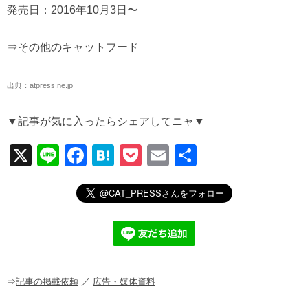
発売日：2016年10月3日〜
⇒その他の
キャットフード
出典：
atpress.ne.jp
▼記事が気に入ったらシェアしてニャ▼
X
Li
F
H
P
E
共
n
a
at
o
m
有
e
c
e
ck
ail
e
n
et
b
a
o
o
⇒
記事の掲載依頼
／
広告・媒体資料