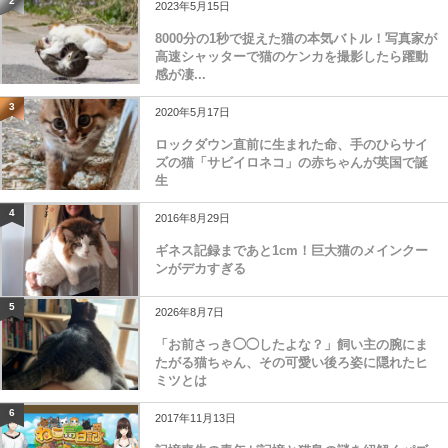
2
2023年5月15日
8000分の1秒で捉えた猫の本気バトル！写真家が
高速シャッターで猫のケンカを撮影したら躍動
感が凄...
3
2020年5月17日
ロックダウン直前に生まれた命、手のひらサイ
ズの猫「サビイロネコ」の赤ちゃんが英国で誕
生
4
2016年8月29日
ギネス記録まであと1cm！巨大猫のメインクー
ンがデカすぎる
5
2026年8月7日
「お前さっき◯◯したよな？」飼い主の腕にま
たがる猫ちゃん、その可愛い後ろ姿に隠れたヒ
ミツとは
6
2017年11月13日