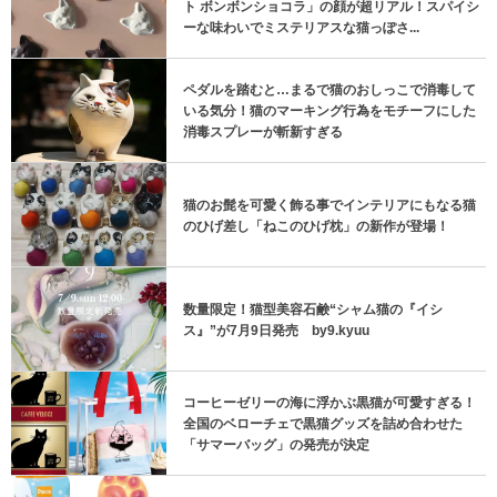
ト ボンボンショコラ」の顔が超リアル！スパイシ
ーな味わいでミステリアスな猫っぽさ...
ペダルを踏むと…まるで猫のおしっこで消毒して
いる気分！猫のマーキング行為をモチーフにした
消毒スプレーが斬新すぎる
猫のお髭を可愛く飾る事でインテリアにもなる猫
のひげ差し「ねこのひげ枕」の新作が登場！
数量限定！猫型美容石鹸“シャム猫の『イシ
ス』”が7月9日発売 by9.kyuu
コーヒーゼリーの海に浮かぶ黒猫が可愛すぎる！
全国のベローチェで黒猫グッズを詰め合わせた
「サマーバッグ」の発売が決定