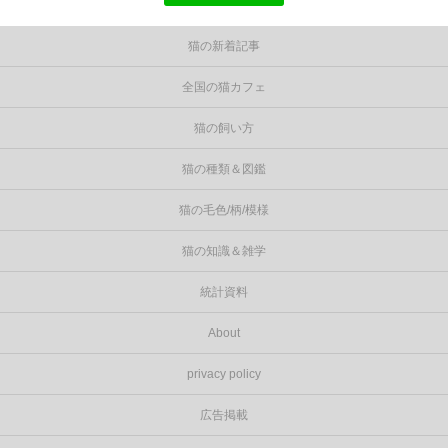
猫の新着記事
全国の猫カフェ
猫の飼い方
猫の種類＆図鑑
猫の毛色/柄/模様
猫の知識＆雑学
統計資料
About
privacy policy
広告掲載