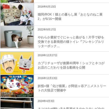
2016年6月13日
猫同伴OK！猫との暮らし展「おとなのねこ展
2」が6/16〜開催
2022年9月17日
やわらか素材でぐにゃっと曲がる！片手で砂を
交換できる新発想の猫トイレ『フレキシブルリ
ッターボック...
2018年12月27日
カプリチョーザが創業40周年！シェフとネコが
お店のこだわりを語る動画を公開
2016年12月13日
妖怪×猫「化け猫展」が阿佐ヶ谷アニメストリー
トの大怪店で開催中
2024年4月3日
ネコはなぜ飼い主を監視するのか？テレビ台の