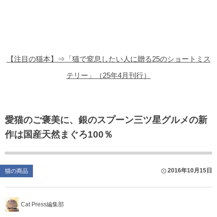
猫の商品レビュー
猫の豆知識・雑学
猫の調査データ
【注目の猫本】⇒「猫で窒息したい人に贈る25のショートミス
猫の譲渡会
テリー」（25年4月刊行）
猫の社会問題
猫のゲーム・アプリ
愛猫のご褒美に、銀のスプーン三ツ星グルメの新
作は国産天然まぐろ100％
猫のフリー写真素材
2016年10月15日
猫の商品
Cat Press編集部