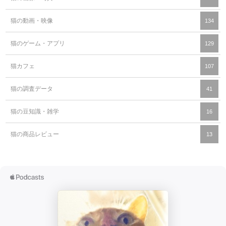
猫の動画・映像
134
猫のゲーム・アプリ
129
猫カフェ
107
猫の調査データ
41
猫の豆知識・雑学
16
猫の商品レビュー
13