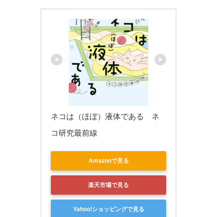
k
ネコは（ほぼ）液体である　ネ
コ研究最前線
Amazonで見る
楽天市場で見る
Yahoo!ショッピングで見る