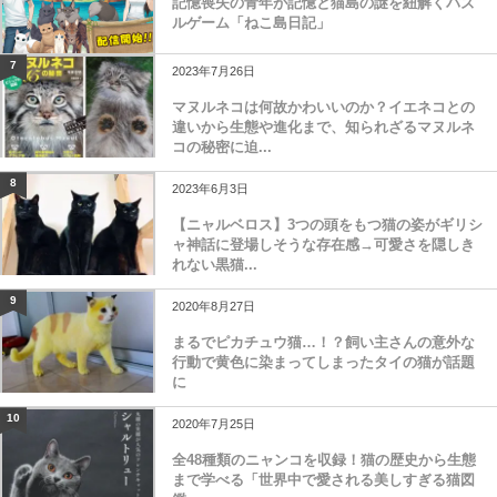
記憶喪失の青年が記憶と猫島の謎を紐解くパズ
ルゲーム「ねこ島日記」
7
2023年7月26日
マヌルネコは何故かわいいのか？イエネコとの
違いから生態や進化まで、知られざるマヌルネ
コの秘密に迫...
8
2023年6月3日
【ニャルベロス】3つの頭をもつ猫の姿がギリシ
ャ神話に登場しそうな存在感→可愛さを隠しき
れない黒猫...
9
2020年8月27日
まるでピカチュウ猫…！？飼い主さんの意外な
行動で黄色に染まってしまったタイの猫が話題
に
10
2020年7月25日
全48種類のニャンコを収録！猫の歴史から生態
まで学べる「世界中で愛される美しすぎる猫図