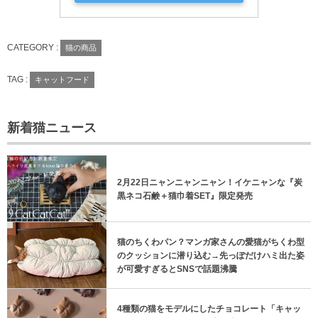
CATEGORY :
猫の商品
TAG :
キャットフード
新着猫ニュース
2月22日ニャンニャンニャン！イケニャンな『炭
黒ネコ石鹸＋猫巾着SET』限定発売
猫のちくわパン？マンガ家さんの愛猫がちくわ型
のクッションに潜り込む→先っぽだけハミ出た姿
が可愛すぎるとSNSで話題沸騰
4種類の猫をモデルにしたチョコレート「キャッ