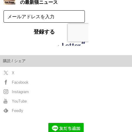
購読 / シェア
X
Facebook
Instagram
YouTube
Feedly