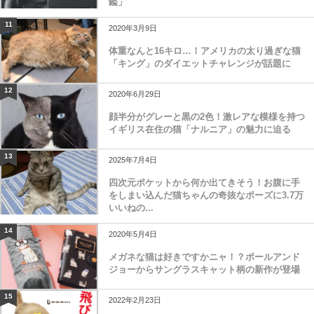
鑑」
11
2020年3月9日
体重なんと16キロ…！アメリカの太り過ぎな猫
「キング」のダイエットチャレンジが話題に
12
2020年6月29日
顔半分がグレーと黒の2色！激レアな模様を持つ
イギリス在住の猫「ナルニア」の魅力に迫る
13
2025年7月4日
四次元ポケットから何か出てきそう！お腹に手
をしまい込んだ猫ちゃんの奇抜なポーズに3.7万
いいねの...
14
2020年5月4日
メガネな猫は好きですかニャ！？ポールアンド
ジョーからサングラスキャット柄の新作が登場
15
2022年2月23日