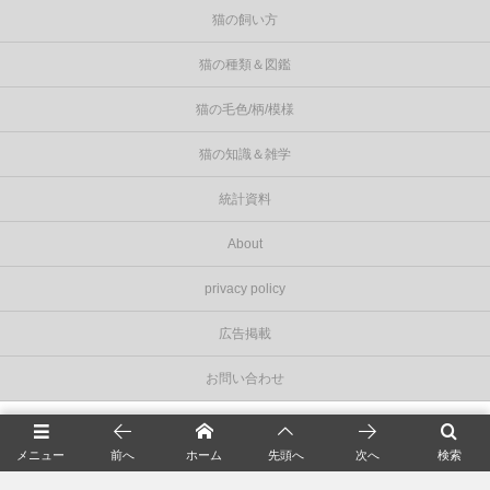
猫の飼い方
猫の種類＆図鑑
猫の毛色/柄/模様
猫の知識＆雑学
統計資料
About
privacy policy
広告掲載
お問い合わせ
©
2026
Cat Press（キャットプレス）
.
メニュー
前へ
ホーム
先頭へ
次へ
検索