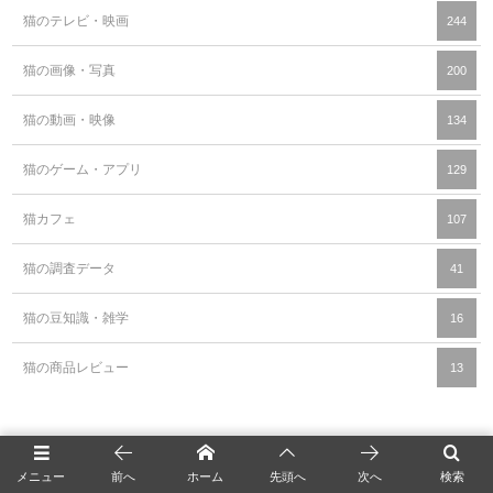
猫のテレビ・映画
244
猫の画像・写真
200
猫の動画・映像
134
猫のゲーム・アプリ
129
猫カフェ
107
猫の調査データ
41
猫の豆知識・雑学
16
猫の商品レビュー
13
メニュー
前へ
ホーム
先頭へ
次へ
検索