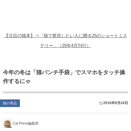
猫の商品レビュー
猫の豆知識・雑学
猫の調査データ
【注目の猫本】⇒「猫で窒息したい人に贈る25のショートミス
猫の譲渡会
テリー」（25年4月刊行）
猫の社会問題
猫のゲーム・アプリ
今年の冬は「猫パンチ手袋」でスマホをタッチ操
作するにゃ
猫のフリー写真素材
2016年9月24日
猫の商品
Cat Press編集部