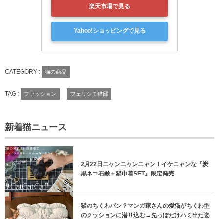
楽天市場で見る
Yahoo!ショッピングで見る
CATEGORY :
猫の商品
TAG :
ファッション
フェリシモ猫部
新着猫ニュース
2月22日ニャンニャンニャン！イケニャンな『炭
黒ネコ石鹸＋猫巾着SET』限定発売
猫のちくわパン？マンガ家さんの愛猫がちくわ型
のクッションに潜り込む→先っぽだけハミ出た姿