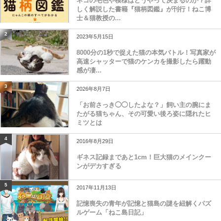
ネコの毛色や模様はどうやって決まるのか？詳
しく解説した書籍『猫柄図鑑』が刊行！ねこ博
士＆猫教授の...
2
2023年5月15日
8000分の1秒で捉えた猫の本気バトル！写真家が
高速シャッターで猫のケンカを撮影したら躍動
感が凄...
3
2026年8月7日
「お前さっき◯◯したよな？」飼い主の腕にま
たがる猫ちゃん、その可愛い後ろ姿に隠れたヒ
ミツとは
4
2016年8月29日
ギネス記録まであと1cm！巨大猫のメインクー
ンがデカすぎる
5
2017年11月13日
記憶喪失の青年が記憶と猫島の謎を紐解くパズ
ルゲーム「ねこ島日記」