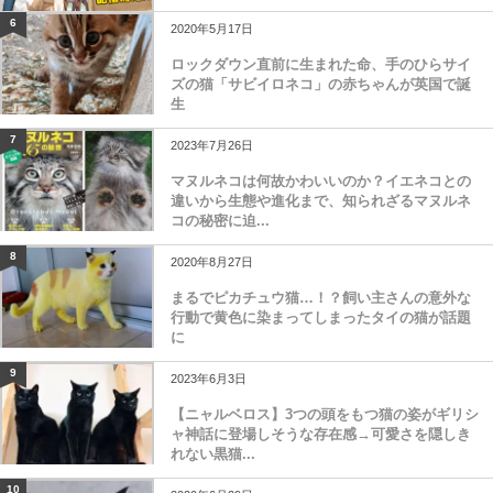
6
2020年5月17日
ロックダウン直前に生まれた命、手のひらサイ
ズの猫「サビイロネコ」の赤ちゃんが英国で誕
生
7
2023年7月26日
マヌルネコは何故かわいいのか？イエネコとの
違いから生態や進化まで、知られざるマヌルネ
コの秘密に迫...
8
2020年8月27日
まるでピカチュウ猫…！？飼い主さんの意外な
行動で黄色に染まってしまったタイの猫が話題
に
9
2023年6月3日
【ニャルベロス】3つの頭をもつ猫の姿がギリシ
ャ神話に登場しそうな存在感→可愛さを隠しき
れない黒猫...
10