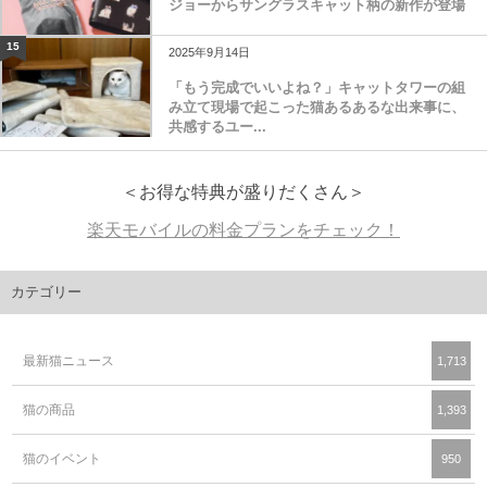
ジョーからサングラスキャット柄の新作が登場
15
2025年9月14日
「もう完成でいいよね？」キャットタワーの組
み立て現場で起こった猫あるあるな出来事に、
共感するユー...
＜お得な特典が盛りだくさん＞
楽天モバイルの料金プランをチェック！
カテゴリー
最新猫ニュース
1,713
猫の商品
1,393
猫のイベント
950