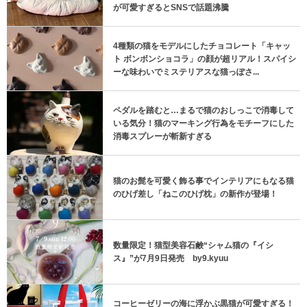
が可愛すぎるとSNSで話題沸騰
4種類の猫をモデルにしたチョコレート「キャッ
ト ボンボンショコラ」の顔が超リアル！スパイシ
ーな味わいでミステリアスな猫っぽさ...
ペダルを踏むと…まるで猫のおしっこで消毒して
いる気分！猫のマーキング行為をモチーフにした
消毒スプレーが斬新すぎる
猫のお髭を可愛く飾る事でインテリアにもなる猫
のひげ差し「ねこのひげ枕」の新作が登場！
数量限定！猫型美容石鹸“シャム猫の『イシ
ス』”が7月9日発売 by9.kyuu
コーヒーゼリーの海に浮かぶ黒猫が可愛すぎる！