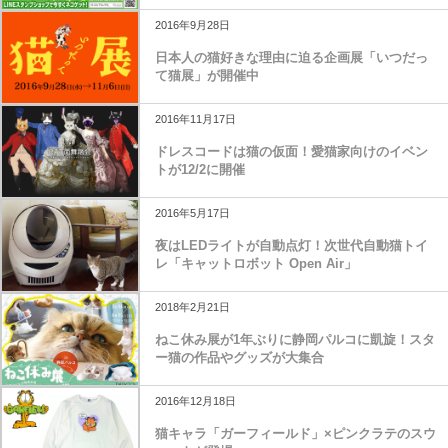
2016年9月28日
日本人の猫好きな理由に迫る企画展「いつだっ
て猫展」が開催中
2016年11月17日
ドレスコードは猫の仮面！愛猫家向けのイベン
トが12/2に開催
2016年5月17日
夜はLEDライトが自動点灯！次世代自動猫トイ
レ「キャットロボット Open Air」
2018年2月21日
ねこ休み展が1年ぶりに静岡パルコに凱旋！スタ
ー猫の作品やグッズが大集合
2016年12月18日
猫キャラ「ガーフィールド」×ピンクラテのスウ