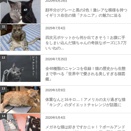
2020年6月29日
顔半分がグレーと黒の2色！激レアな模様を持つ
イギリス在住の猫「ナルニア」の魅力に迫る
11
2025年7月4日
四次元ポケットから何か出てきそう！お腹に手
をしまい込んだ猫ちゃんの奇抜なポーズに3.7万
いいねの...
12
2020年7月25日
全48種類のニャンコを収録！猫の歴史から生態
まで学べる「世界中で愛される美しすぎる猫図
鑑」
13
2020年3月9日
体重なんと16キロ…！アメリカの太り過ぎな猫
「キング」のダイエットチャレンジが話題に
14
2020年5月4日
メガネな猫は好きですかニャ！？ポールアンド