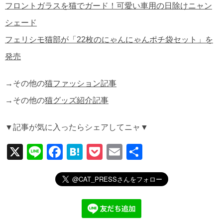
フロントガラスを猫でガード！可愛い車用の日除けニャン
シェード
フェリシモ猫部が「22枚のにゃんにゃんポチ袋セット」を
発売
→その他の
猫ファッション記事
→その他の
猫グッズ紹介記事
▼記事が気に入ったらシェアしてニャ▼
X
Li
F
H
P
E
共
n
a
at
o
m
有
e
c
e
ck
ail
e
n
et
b
a