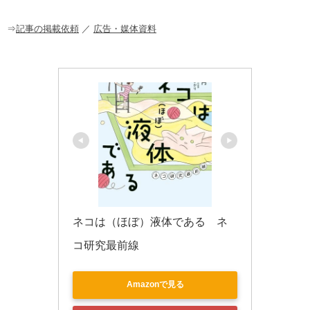
o
o
⇒
記事の掲載依頼
／
広告・媒体資料
k
ネコは（ほぼ）液体である　ネ
コ研究最前線
Amazonで見る