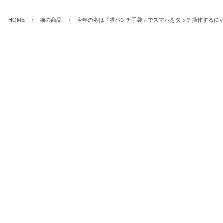
HOME
猫の商品
今年の冬は「猫パンチ手袋」でスマホをタッチ操作するに