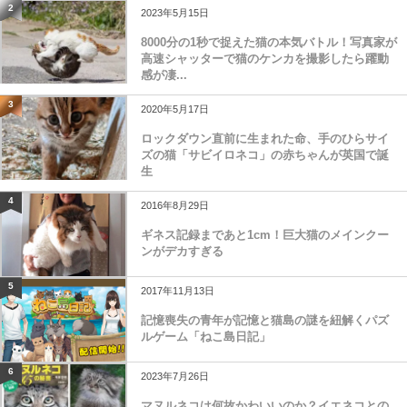
2
2023年5月15日
8000分の1秒で捉えた猫の本気バトル！写真家が
高速シャッターで猫のケンカを撮影したら躍動
感が凄...
3
2020年5月17日
ロックダウン直前に生まれた命、手のひらサイ
ズの猫「サビイロネコ」の赤ちゃんが英国で誕
生
4
2016年8月29日
ギネス記録まであと1cm！巨大猫のメインクー
ンがデカすぎる
5
2017年11月13日
記憶喪失の青年が記憶と猫島の謎を紐解くパズ
ルゲーム「ねこ島日記」
6
2023年7月26日
マヌルネコは何故かわいいのか？イエネコとの