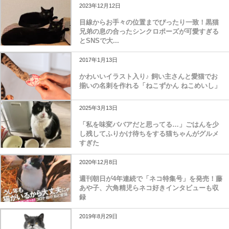
2023年12月12日
目線からお手々の位置までぴったり一致！黒猫
兄弟の息の合ったシンクロポーズが可愛すぎる
とSNSで大...
2017年1月13日
かわいいイラスト入り♪ 飼い主さんと愛猫でお
揃いの名刺を作れる「ねこずかん ねこめいし」
2025年3月13日
「私を味変ババアだと思ってる…」ごはんを少
し残してふりかけ待ちをする猫ちゃんがグルメ
すぎた
2020年12月8日
週刊朝日が4年連続で「ネコ特集号」を発売！藤
あや子、六角精児らネコ好きインタビューも収
録
2019年8月29日