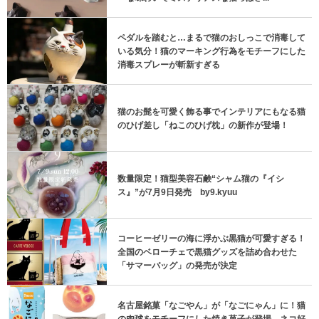
ペダルを踏むと…まるで猫のおしっこで消毒して
いる気分！猫のマーキング行為をモチーフにした
消毒スプレーが斬新すぎる
猫のお髭を可愛く飾る事でインテリアにもなる猫
のひげ差し「ねこのひげ枕」の新作が登場！
数量限定！猫型美容石鹸“シャム猫の『イシ
ス』”が7月9日発売 by9.kyuu
コーヒーゼリーの海に浮かぶ黒猫が可愛すぎる！
全国のベローチェで黒猫グッズを詰め合わせた
「サマーバッグ」の発売が決定
名古屋銘菓「なごやん」が「なごにゃん」に！猫