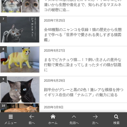
違いから生態や進化まで、知られざるマヌルネ
コの秘密に迫...
7
2020年7月25日
全48種類のニャンコを収録！猫の歴史から生態
まで学べる「世界中で愛される美しすぎる猫図
鑑」
8
2020年8月27日
まるでピカチュウ猫…！？飼い主さんの意外な
行動で黄色に染まってしまったタイの猫が話題
に
9
2020年6月29日
顔半分がグレーと黒の2色！激レアな模様を持つ
イギリス在住の猫「ナルニア」の魅力に迫る
10
2020年3月9日
体重なんと16キロ…！アメリカの太り過ぎな猫
「キング」のダイエットチャレンジが話題に
メニュー
前へ
ホーム
先頭へ
次へ
検索