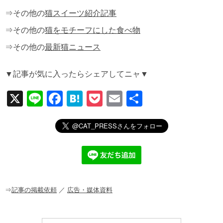
⇒その他の
猫スイーツ紹介記事
⇒その他の
猫をモチーフにした食べ物
⇒その他の
最新猫ニュース
▼記事が気に入ったらシェアしてニャ▼
X
Li
F
H
P
E
共
n
a
at
o
m
有
e
c
e
ck
ail
e
n
et
b
a
o
o
⇒
記事の掲載依頼
／
広告・媒体資料
k