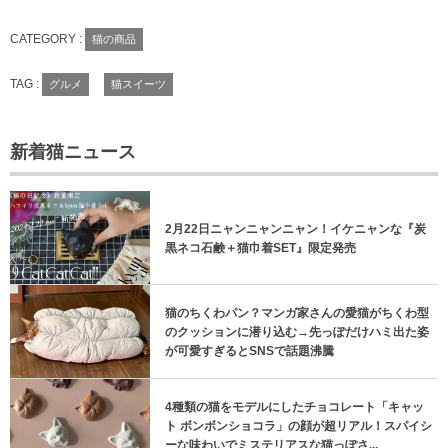
CATEGORY :
猫の商品
TAG :
グルメ
猫スイーツ
新着猫ニュース
2月22日ニャンニャンニャン！イケニャンな『炭
黒ネコ石鹸＋猫巾着SET』限定発売
猫のちくわパン？マンガ家さんの愛猫がちくわ型
のクッションに潜り込む→先っぽだけハミ出た姿
が可愛すぎるとSNSで話題沸騰
4種類の猫をモデルにしたチョコレート「キャッ
ト ボンボンショコラ」の顔が超リアル！スパイシ
ーな味わいでミステリアスな猫っぽさ...