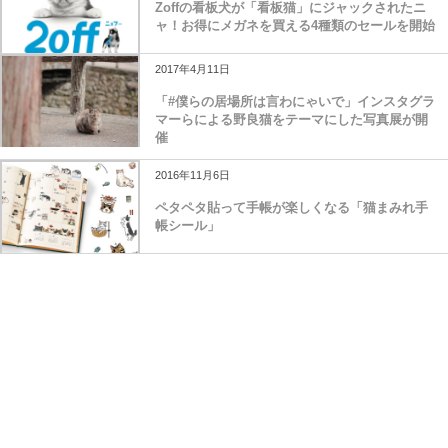
Zoffの看板犬が「看板猫」にジャックされたニ
ャ！お得にメガネを買える4種類のセールを開始
2017年4月11日
「#僕らの居場所は言わにゃいで」インスタグラ
マーらによる野良猫をテーマにした写真展が開
催
2016年11月6日
ペタペタ貼って手帳が楽しくなる「猫まみれ手
帳シール」