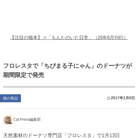
猫の商品レビュー
猫の豆知識・雑学
猫の調査データ
【注目の猫本】⇒「もんたのいた日常」（25年6月刊行）
猫の譲渡会
猫の社会問題
フロレスタで「ちびまる子にゃん」のドーナツが
期間限定で発売
猫のゲーム・アプリ
猫のフリー写真素材
2017年1月9日
猫の商品
Cat Press編集部
天然素材のドーナツ専門店「フロレスタ」で1月13日