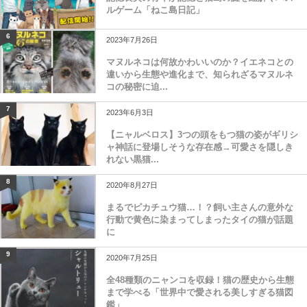
ルゲーム「ねこ島日記」
6
2023年7月26日
マヌルネコは何故かわいいのか？イエネコとの
違いから生態や進化まで、知られざるマヌルネ
コの秘密に迫...
7
2023年6月3日
【ニャルベロス】3つの頭をもつ猫の姿がギリシ
ャ神話に登場しそうな存在感→可愛さを隠しき
れない黒猫...
8
2020年8月27日
まるでピカチュウ猫…！？飼い主さんの意外な
行動で黄色に染まってしまったタイの猫が話題
に
9
2020年7月25日
全48種類のニャンコを収録！猫の歴史から生態
まで学べる「世界中で愛される美しすぎる猫図
鑑」