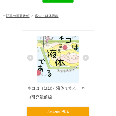
b
a
o
o
⇒
記事の掲載依頼
／
広告・媒体資料
k
ネコは（ほぼ）液体である　ネ
コ研究最前線
Amazonで見る