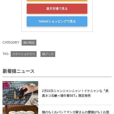
楽天市場で見る
Yahoo!ショッピングで見る
CATEGORY :
猫の商品
TAG :
ステーショナリー
猫グッズ
新着猫ニュース
2月22日ニャンニャンニャン！イケニャンな『炭
黒ネコ石鹸＋猫巾着SET』限定発売
猫のちくわパン？マンガ家さんの愛猫がちくわ型