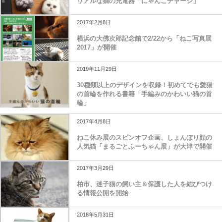
リアルな猫の充電器「にゃんこチャージ」
2017年2月8日
横浜の大佛次郎記念館で2/22から「ねこ写真展
2017」が開催
2019年11月29日
30種類以上のデザインを収録！初めてでも愛猫
の首輪を作れる書籍「手編みのかわいい猫の首
輪」
2017年4月8日
ねこ休み展のスピンオフ企画、しょんぼり顔の
人気猫「まるごとふーちゃん展」が大津で開催
2017年3月29日
柏市、迷子猫の飼い主＆保護した人を結びつけ
る情報公開を開始
2018年5月31日