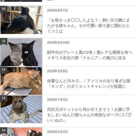
10
2026年8月7日
「お前さっき◯◯したよな？」飼い主の腕にま
たがる猫ちゃん、その可愛い後ろ姿に隠れたヒ
ミツとは
11
2020年6月29日
顔半分がグレーと黒の2色！激レアな模様を持つ
イギリス在住の猫「ナルニア」の魅力に迫る
12
2020年3月9日
体重なんと16キロ…！アメリカの太り過ぎな猫
「キング」のダイエットチャレンジが話題に
13
2025年7月4日
四次元ポケットから何か出てきそう！お腹に手
をしまい込んだ猫ちゃんの奇抜なポーズに3.7万
いいねの...
14
2020年5月4日