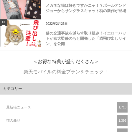
メガネな猫は好きですかニャ！？ポールアンド
ジョーからサングラスキャット柄の新作が登場
15
2022年2月23日
猫の交通事故を減らす取り組み！イエローハッ
トが京大監修のもと開発した「猫飛び出しサイ
ン」を公開
＜お得な特典が盛りだくさん＞
楽天モバイルの料金プランをチェック！
カテゴリー
最新猫ニュース
1,713
猫の商品
1,393