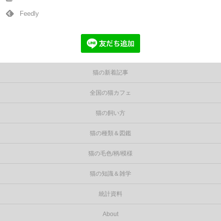
Feedly
猫の新着記事
全国の猫カフェ
猫の飼い方
猫の種類＆図鑑
猫の毛色/柄/模様
猫の知識＆雑学
統計資料
About