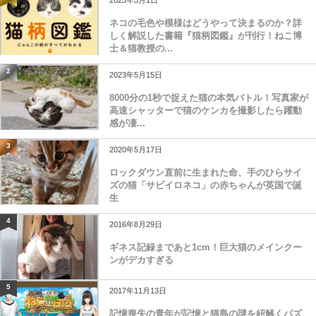
2023年3月1日
ネコの毛色や模様はどうやって決まるのか？詳
しく解説した書籍『猫柄図鑑』が刊行！ねこ博
士＆猫教授の...
2
2023年5月15日
8000分の1秒で捉えた猫の本気バトル！写真家が
高速シャッターで猫のケンカを撮影したら躍動
感が凄...
3
2020年5月17日
ロックダウン直前に生まれた命、手のひらサイ
ズの猫「サビイロネコ」の赤ちゃんが英国で誕
生
4
2016年8月29日
ギネス記録まであと1cm！巨大猫のメインクー
ンがデカすぎる
5
2017年11月13日
記憶喪失の青年が記憶と猫島の謎を紐解くパズ