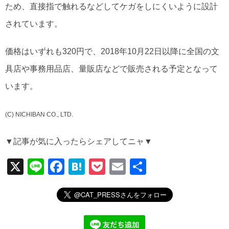
ため、直接指で触れるなどしてケガをしにくいように設計
されています。
価格はいずれも320円で、2018年10月22日以降に全国の文
具店や事務用品店、量販店などで販売される予定となって
います。
(C) NICHIBAN CO., LTD.
▼記事が気に入ったらシェアしてニャ▼
X
Li
F
H
P
E
共
n
a
at
o
m
有
e
c
e
ck
ail
e
n
et