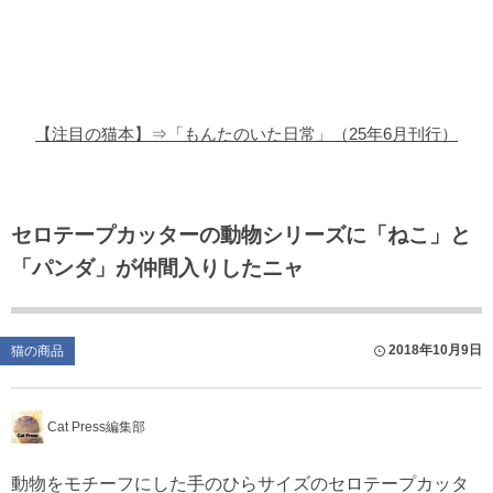
猫の商品レビュー
猫の豆知識・雑学
猫の調査データ
【注目の猫本】⇒「もんたのいた日常」（25年6月刊行）
猫の譲渡会
猫の社会問題
セロテープカッターの動物シリーズに「ねこ」と
「パンダ」が仲間入りしたニャ
猫のゲーム・アプリ
猫のフリー写真素材
2018年10月9日
猫の商品
Cat Press編集部
動物をモチーフにした手のひらサイズのセロテープカッタ