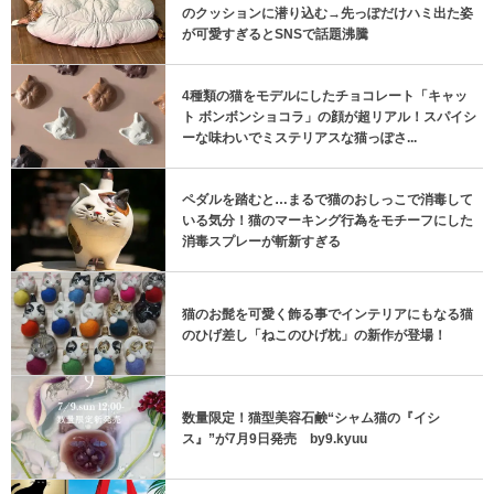
のクッションに潜り込む→先っぽだけハミ出た姿
が可愛すぎるとSNSで話題沸騰
4種類の猫をモデルにしたチョコレート「キャッ
ト ボンボンショコラ」の顔が超リアル！スパイシ
ーな味わいでミステリアスな猫っぽさ...
ペダルを踏むと…まるで猫のおしっこで消毒して
いる気分！猫のマーキング行為をモチーフにした
消毒スプレーが斬新すぎる
猫のお髭を可愛く飾る事でインテリアにもなる猫
のひげ差し「ねこのひげ枕」の新作が登場！
数量限定！猫型美容石鹸“シャム猫の『イシ
ス』”が7月9日発売 by9.kyuu