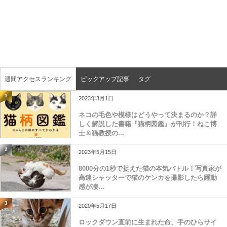
週間アクセスランキング
ピックアップ記事
タグ
1
2023年3月1日
ネコの毛色や模様はどうやって決まるのか？詳
しく解説した書籍『猫柄図鑑』が刊行！ねこ博
士＆猫教授の...
2
2023年5月15日
8000分の1秒で捉えた猫の本気バトル！写真家が
高速シャッターで猫のケンカを撮影したら躍動
感が凄...
3
2020年5月17日
ロックダウン直前に生まれた命、手のひらサイ