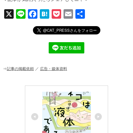
X
Li
F
H
P
E
共
n
a
at
o
m
有
e
c
e
ck
ail
e
n
et
b
a
o
o
⇒
記事の掲載依頼
／
広告・媒体資料
k