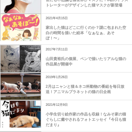
トレーターがデザインした猫マスクが新登場
2021年4月15日
家出した猫はどこに行くのか？謎に包まれた空
白の時間を描いた絵本「なぁなぁ、あそ
ぼ！〜」
2017年7月11日
山田貴裕氏の個展、ペンで描いたリアルな猫の
作品展が開催中
2019年1月26日
2月はニャンと猫＆ネコ科動物の番組を毎日放
送！アニマルプラネットの猫の日企画
2021年12月9日
小学生切り絵作家の作品も収録！なみそ家の猫
ぐらしに癒やされるフォトエッセイ『今日も猫
だまり』