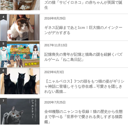
ズの猫「サビイロネコ」の赤ちゃんが英国で誕
生
4
2016年8月29日
ギネス記録まであと1cm！巨大猫のメインクー
ンがデカすぎる
5
2017年11月13日
記憶喪失の青年が記憶と猫島の謎を紐解くパズ
ルゲーム「ねこ島日記」
6
2023年6月3日
【ニャルベロス】3つの頭をもつ猫の姿がギリシ
ャ神話に登場しそうな存在感→可愛さを隠しき
れない黒猫...
7
2020年7月25日
全48種類のニャンコを収録！猫の歴史から生態
まで学べる「世界中で愛される美しすぎる猫図
鑑」