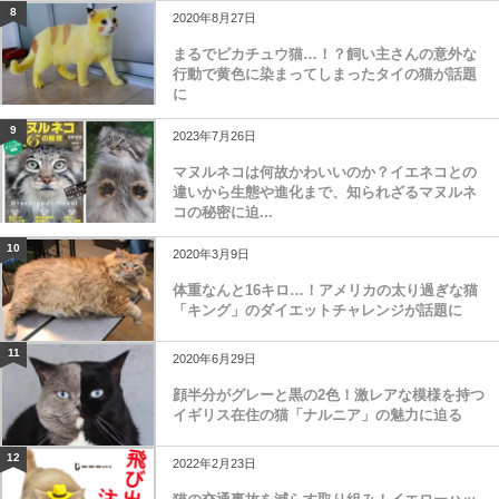
8
2020年8月27日
まるでピカチュウ猫…！？飼い主さんの意外な
行動で黄色に染まってしまったタイの猫が話題
に
9
2023年7月26日
マヌルネコは何故かわいいのか？イエネコとの
違いから生態や進化まで、知られざるマヌルネ
コの秘密に迫...
10
2020年3月9日
体重なんと16キロ…！アメリカの太り過ぎな猫
「キング」のダイエットチャレンジが話題に
11
2020年6月29日
顔半分がグレーと黒の2色！激レアな模様を持つ
イギリス在住の猫「ナルニア」の魅力に迫る
12
2022年2月23日