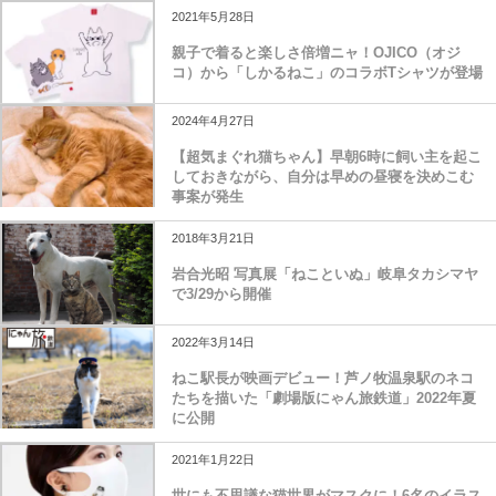
2021年5月28日
親子で着ると楽しさ倍増ニャ！OJICO（オジ
コ）から「しかるねこ」のコラボTシャツが登場
2024年4月27日
【超気まぐれ猫ちゃん】早朝6時に飼い主を起こ
しておきながら、自分は早めの昼寝を決めこむ
事案が発生
2018年3月21日
岩合光昭 写真展「ねこといぬ」岐阜タカシマヤ
で3/29から開催
2022年3月14日
ねこ駅長が映画デビュー！芦ノ牧温泉駅のネコ
たちを描いた「劇場版にゃん旅鉄道」2022年夏
に公開
2021年1月22日
世にも不思議な猫世界がマスクに！6名のイラス