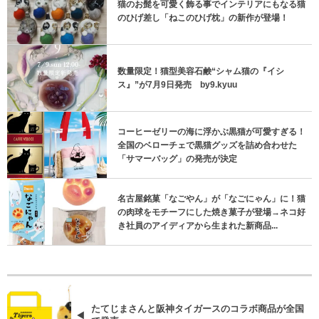
猫のお髭を可愛く飾る事でインテリアにもなる猫
のひげ差し「ねこのひげ枕」の新作が登場！
数量限定！猫型美容石鹸“シャム猫の『イシ
ス』”が7月9日発売 by9.kyuu
コーヒーゼリーの海に浮かぶ黒猫が可愛すぎる！
全国のベローチェで黒猫グッズを詰め合わせた
「サマーバッグ」の発売が決定
名古屋銘菓「なごやん」が「なごにゃん」に！猫
の肉球をモチーフにした焼き菓子が登場→ネコ好
き社員のアイディアから生まれた新商品...
たてじまさんと阪神タイガースのコラボ商品が全国