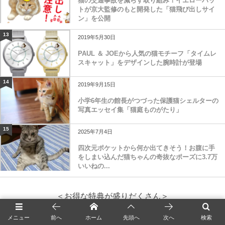
猫の交通事故を減らす取り組み！イエローハッ
トが京大監修のもと開発した「猫飛び出しサイ
ン」を公開
13
2019年5月30日
PAUL ＆ JOEから人気の猫モチーフ「タイムレ
スキャット」をデザインした腕時計が登場
14
2019年9月15日
小学6年生の館長がつづった保護猫シェルターの
写真エッセイ集「猫庭ものがたり」
15
2025年7月4日
四次元ポケットから何か出てきそう！お腹に手
をしまい込んだ猫ちゃんの奇抜なポーズに3.7万
いいねの...
＜お得な特典が盛りだくさん＞
楽天モバイルの料金プランをチェック！
メニュー
前へ
ホーム
先頭へ
次へ
検索