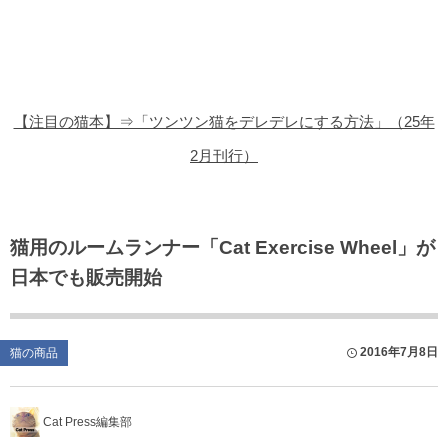
猫の商品レビュー
猫の豆知識・雑学
猫の調査データ
【注目の猫本】⇒「ツンツン猫をデレデレにする方法」（25年
猫の譲渡会
2月刊行）
猫の社会問題
猫のゲーム・アプリ
猫用のルームランナー「Cat Exercise Wheel」が
日本でも販売開始
猫のフリー写真素材
2016年7月8日
猫の商品
Cat Press編集部