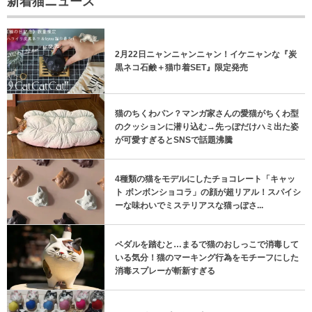
新着猫ニュース
2月22日ニャンニャンニャン！イケニャンな『炭
黒ネコ石鹸＋猫巾着SET』限定発売
猫のちくわパン？マンガ家さんの愛猫がちくわ型
のクッションに潜り込む→先っぽだけハミ出た姿
が可愛すぎるとSNSで話題沸騰
4種類の猫をモデルにしたチョコレート「キャッ
ト ボンボンショコラ」の顔が超リアル！スパイシ
ーな味わいでミステリアスな猫っぽさ...
ペダルを踏むと…まるで猫のおしっこで消毒して
いる気分！猫のマーキング行為をモチーフにした
消毒スプレーが斬新すぎる