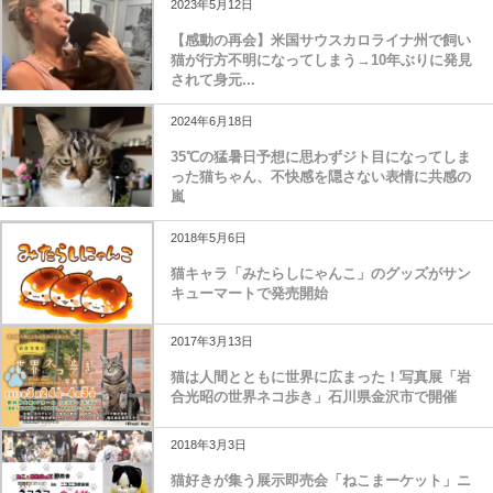
2023年5月12日
【感動の再会】米国サウスカロライナ州で飼い
猫が行方不明になってしまう→10年ぶりに発見
されて身元...
2024年6月18日
35℃の猛暑日予想に思わずジト目になってしま
った猫ちゃん、不快感を隠さない表情に共感の
嵐
2018年5月6日
猫キャラ「みたらしにゃんこ」のグッズがサン
キューマートで発売開始
2017年3月13日
猫は人間とともに世界に広まった！写真展「岩
合光昭の世界ネコ歩き」石川県金沢市で開催
2018年3月3日
猫好きが集う展示即売会「ねこまーケット」ニ