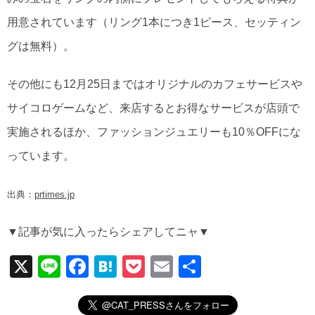
用意されています（リング1本につき1ピース、セッティン
グは無料）。
その他にも12月25日まではオリジナルのカフェサービスや
サイコロゲームなど、来店するとお得なサービスが店頭で
実施されるほか、ファッションジュエリーも10％OFFにな
っています。
出典：
prtimes.jp
▼記事が気に入ったらシェアしてニャ▼
X
Li
F
H
P
E
共
n
a
at
o
m
有
e
c
e
ck
ail