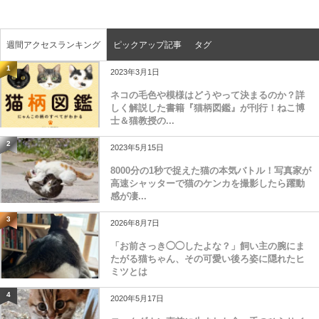
週間アクセスランキング
ピックアップ記事
タグ
1
2023年3月1日
ネコの毛色や模様はどうやって決まるのか？詳
しく解説した書籍『猫柄図鑑』が刊行！ねこ博
士＆猫教授の...
2
2023年5月15日
8000分の1秒で捉えた猫の本気バトル！写真家が
高速シャッターで猫のケンカを撮影したら躍動
感が凄...
3
2026年8月7日
「お前さっき◯◯したよな？」飼い主の腕にま
たがる猫ちゃん、その可愛い後ろ姿に隠れたヒ
ミツとは
4
2020年5月17日