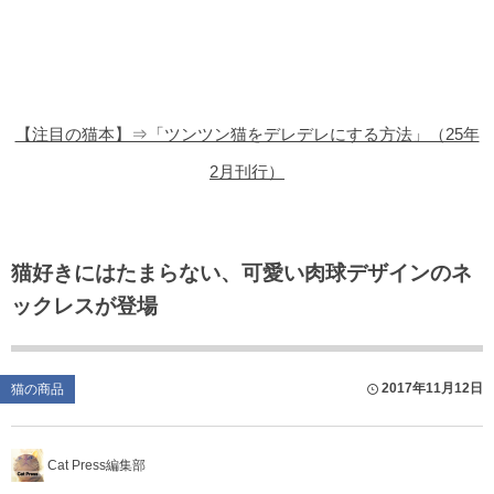
猫の商品レビュー
猫の豆知識・雑学
猫の調査データ
【注目の猫本】⇒「ツンツン猫をデレデレにする方法」（25年
猫の譲渡会
2月刊行）
猫の社会問題
猫のゲーム・アプリ
猫好きにはたまらない、可愛い肉球デザインのネ
ックレスが登場
猫のフリー写真素材
2017年11月12日
猫の商品
Cat Press編集部