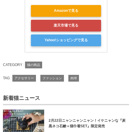
Amazonで見る
楽天市場で見る
Yahoo!ショッピングで見る
CATEGORY :
猫の商品
TAG :
アクセサリー
ファッション
肉球
新着猫ニュース
2月22日ニャンニャンニャン！イケニャンな『炭
黒ネコ石鹸＋猫巾着SET』限定発売