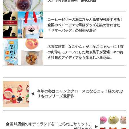
ス』”が7月9日発売 by9.kyuu
コーヒーゼリーの海に浮かぶ黒猫が可愛すぎる！
全国のベローチェで黒猫グッズを詰め合わせた
「サマーバッグ」の発売が決定
名古屋銘菓「なごやん」が「なごにゃん」に！猫
の肉球をモチーフにした焼き菓子が登場→ネコ好
き社員のアイディアから生まれた新商品...
今年の冬はニャンタクロースになるニャ！猫のかぶ
りものシリーズ最新作
全国14店舗のキデイランドを「ごろねこサミット」
がジャック