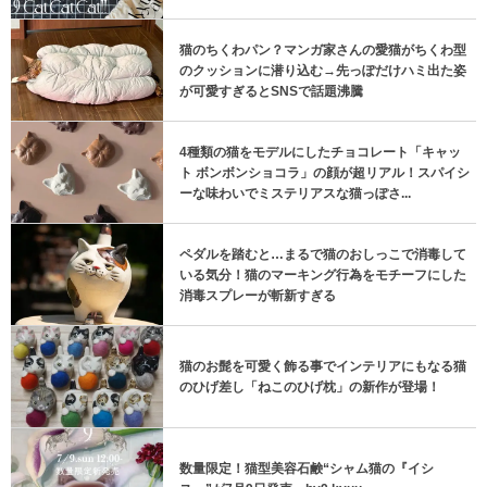
猫のちくわパン？マンガ家さんの愛猫がちくわ型
のクッションに潜り込む→先っぽだけハミ出た姿
が可愛すぎるとSNSで話題沸騰
4種類の猫をモデルにしたチョコレート「キャッ
ト ボンボンショコラ」の顔が超リアル！スパイシ
ーな味わいでミステリアスな猫っぽさ...
ペダルを踏むと…まるで猫のおしっこで消毒して
いる気分！猫のマーキング行為をモチーフにした
消毒スプレーが斬新すぎる
猫のお髭を可愛く飾る事でインテリアにもなる猫
のひげ差し「ねこのひげ枕」の新作が登場！
数量限定！猫型美容石鹸“シャム猫の『イシ