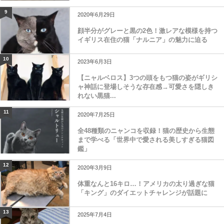
9
2020年6月29日
顔半分がグレーと黒の2色！激レアな模様を持つ
イギリス在住の猫「ナルニア」の魅力に迫る
10
2023年6月3日
【ニャルベロス】3つの頭をもつ猫の姿がギリシ
ャ神話に登場しそうな存在感→可愛さを隠しき
れない黒猫...
11
2020年7月25日
全48種類のニャンコを収録！猫の歴史から生態
まで学べる「世界中で愛される美しすぎる猫図
鑑」
12
2020年3月9日
体重なんと16キロ…！アメリカの太り過ぎな猫
「キング」のダイエットチャレンジが話題に
13
2025年7月4日