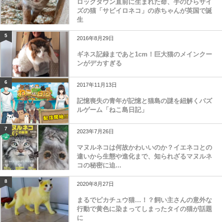
ロックダウン直前に生まれた命、手のひらサイ
ズの猫「サビイロネコ」の赤ちゃんが英国で誕
生
5
2016年8月29日
ギネス記録まであと1cm！巨大猫のメインクー
ンがデカすぎる
6
2017年11月13日
記憶喪失の青年が記憶と猫島の謎を紐解くパズ
ルゲーム「ねこ島日記」
7
2023年7月26日
マヌルネコは何故かわいいのか？イエネコとの
違いから生態や進化まで、知られざるマヌルネ
コの秘密に迫...
8
2020年8月27日
まるでピカチュウ猫…！？飼い主さんの意外な
行動で黄色に染まってしまったタイの猫が話題
に