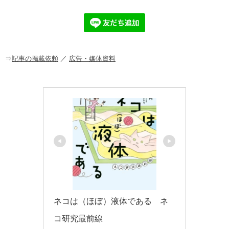
e
n
et
b
a
o
o
⇒
記事の掲載依頼
／
広告・媒体資料
k
ネコは（ほぼ）液体である　ネ
コ研究最前線