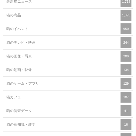
最新猫ニュース
1,713
猫の商品
1,393
猫のイベント
950
猫のテレビ・映画
244
猫の画像・写真
200
猫の動画・映像
134
猫のゲーム・アプリ
129
猫カフェ
107
猫の調査データ
41
猫の豆知識・雑学
16