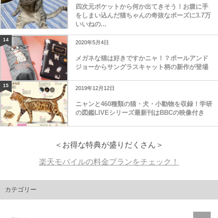
四次元ポケットから何か出てきそう！お腹に手
をしまい込んだ猫ちゃんの奇抜なポーズに3.7万
いいねの...
14
2020年5月4日
メガネな猫は好きですかニャ！？ポールアンド
ジョーからサングラスキャット柄の新作が登場
15
2019年12月12日
ニャンと460種類の猫・犬・小動物を収録！学研
の図鑑LIVEシリーズ最新刊はBBCの映像付き
＜お得な特典が盛りだくさん＞
楽天モバイルの料金プランをチェック！
カテゴリー