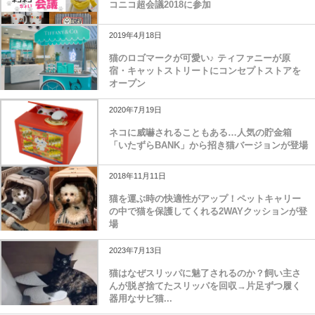
コニコ超会議2018に参加
2019年4月18日
猫のロゴマークが可愛い♪ ティファニーが原
宿・キャットストリートにコンセプトストアを
オープン
2020年7月19日
ネコに威嚇されることもある…人気の貯金箱
「いたずらBANK」から招き猫バージョンが登場
2018年11月11日
猫を運ぶ時の快適性がアップ！ペットキャリー
の中で猫を保護してくれる2WAYクッションが登
場
2023年7月13日
猫はなぜスリッパに魅了されるのか？飼い主さ
んが脱ぎ捨てたスリッパを回収→片足ずつ履く
器用なサビ猫...