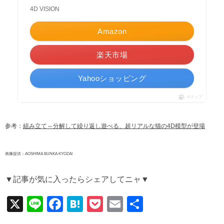
4D VISION
Amazon
楽天市場
Yahooショッピング
ポチップ
参考：
組み立て⇔分解して繰り返し遊べる、超リアルな猫の4D模型が登場
画像提供：AOSHIMA BUNKA KYOZAI
▼記事が気に入ったらシェアしてニャ▼
X
Li
F
H
P
E
共
n
a
at
o
m
有