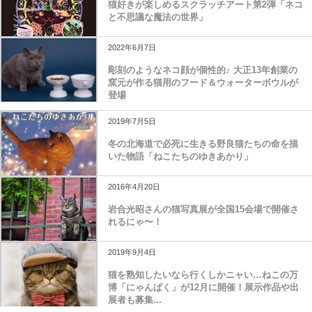
猫好きが楽しめるスクラッチアート第2弾「ネコ
と不思議な魔法の世界」
2022年6月7日
彫刻のようなネコ顔が個性的♪ 大正13年創業の
窯元が作る猫用のフード＆ウォーターボウルが
登場
2019年7月5日
冬の北海道で必死に生きる野良猫たちの命を描
いた物語「ねこたちのゆきあかり」
2016年4月20日
岩合光昭さんの猫写真展が全国15会場で開催さ
れるにゃ〜！
2019年9月4日
猫を熟知したいなら行くしかニャい…ねこの万
博「にゃんぱく」が12月に開催！展示作品や出
展者も募集...