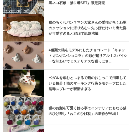
黒ネコ石鹸＋猫巾着SET』限定発売
猫のちくわパン？マンガ家さんの愛猫がちくわ型
のクッションに潜り込む→先っぽだけハミ出た姿
が可愛すぎるとSNSで話題沸騰
4種類の猫をモデルにしたチョコレート「キャッ
ト ボンボンショコラ」の顔が超リアル！スパイシ
ーな味わいでミステリアスな猫っぽさ...
ペダルを踏むと…まるで猫のおしっこで消毒して
いる気分！猫のマーキング行為をモチーフにした
消毒スプレーが斬新すぎる
猫のお髭を可愛く飾る事でインテリアにもなる猫
のひげ差し「ねこのひげ枕」の新作が登場！