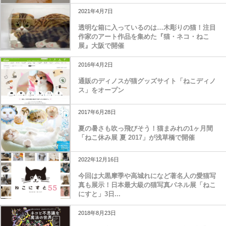
2021年4月7日
透明な箱に入っているのは…木彫りの猫！注目
作家のアート作品を集めた『猫・ネコ・ねこ
展』大阪で開催
2016年4月2日
通販のディノスが猫グッズサイト「ねこディノ
ス」をオープン
2017年6月28日
夏の暑さも吹っ飛びそう！猫まみれの1ヶ月間
「ねこ休み展 夏 2017」が浅草橋で開催
2022年12月16日
今回は大黒摩季や高城れになど著名人の愛猫写
真も展示！日本最大級の猫写真パネル展「ねこ
にすと」3日...
2018年8月23日