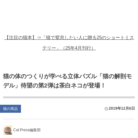
猫の商品レビュー
猫の豆知識・雑学
猫の調査データ
【注目の猫本】⇒「猫で窒息したい人に贈る25のショートミス
猫の譲渡会
テリー」（25年4月刊行）
猫の社会問題
猫のゲーム・アプリ
猫の体のつくりが学べる立体パズル「猫の解剖モ
デル」待望の第2弾は茶白ネコが登場！
猫のフリー写真素材
2019年12月6日
猫の商品
Cat Press編集部