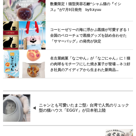
数量限定！猫型美容石鹸“シャム猫の『イシ
ス』”が7月9日発売 by9.kyuu
コーヒーゼリーの海に浮かぶ黒猫が可愛すぎる！
全国のベローチェで黒猫グッズを詰め合わせた
「サマーバッグ」の発売が決定
名古屋銘菓「なごやん」が「なごにゃん」に！猫
の肉球をモチーフにした焼き菓子が登場→ネコ好
き社員のアイディアから生まれた新商品...
ニャンとも可愛いたまご型♪ 台湾で人気のリュック
型の猫ハウス「EGGY」が日本初上陸