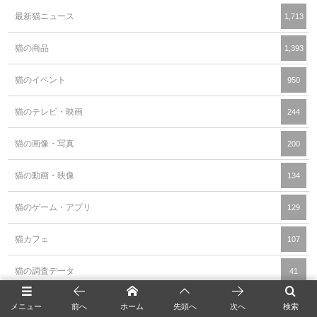
最新猫ニュース
1,713
猫の商品
1,393
猫のイベント
950
猫のテレビ・映画
244
猫の画像・写真
200
猫の動画・映像
134
猫のゲーム・アプリ
129
猫カフェ
107
猫の調査データ
41
猫の豆知識・雑学
16
メニュー
前へ
ホーム
先頭へ
次へ
検索