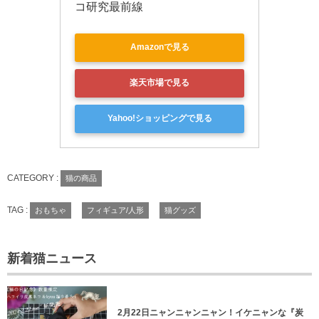
コ研究最前線
Amazonで見る
楽天市場で見る
Yahoo!ショッピングで見る
CATEGORY :
猫の商品
TAG :
おもちゃ
フィギュア/人形
猫グッズ
新着猫ニュース
2月22日ニャンニャンニャン！イケニャンな『炭