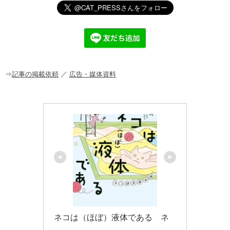
e
c
e
ck
ail
e
n
et
b
a
o
o
⇒
記事の掲載依頼
／
広告・媒体資料
k
ネコは（ほぼ）液体である　ネ