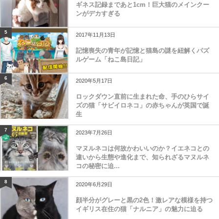
ギネス記録まであと1cm！巨大猫のメインクー
ンがデカすぎる
5
2017年11月13日
記憶喪失の青年が記憶と猫島の謎を紐解くパズ
ルゲーム「ねこ島日記」
6
2020年5月17日
ロックダウン直前に生まれた命、手のひらサイ
ズの猫「サビイロネコ」の赤ちゃんが英国で誕
生
7
2023年7月26日
マヌルネコは何故かわいいのか？イエネコとの
違いから生態や進化まで、知られざるマヌルネ
コの秘密に迫...
8
2020年6月29日
顔半分がグレーと黒の2色！激レアな模様を持つ
イギリス在住の猫「ナルニア」の魅力に迫る