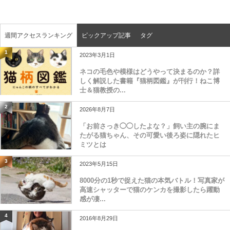
週間アクセスランキング
ピックアップ記事
タグ
1
2023年3月1日
ネコの毛色や模様はどうやって決まるのか？詳
しく解説した書籍『猫柄図鑑』が刊行！ねこ博
士＆猫教授の...
2
2026年8月7日
「お前さっき◯◯したよな？」飼い主の腕にま
たがる猫ちゃん、その可愛い後ろ姿に隠れたヒ
ミツとは
3
2023年5月15日
8000分の1秒で捉えた猫の本気バトル！写真家が
高速シャッターで猫のケンカを撮影したら躍動
感が凄...
4
2016年8月29日