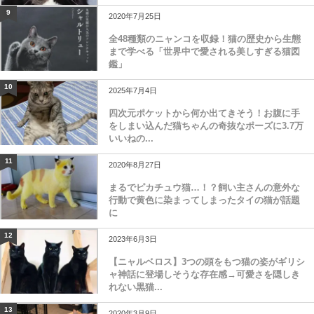
9
2020年7月25日
全48種類のニャンコを収録！猫の歴史から生態
まで学べる「世界中で愛される美しすぎる猫図
鑑」
10
2025年7月4日
四次元ポケットから何か出てきそう！お腹に手
をしまい込んだ猫ちゃんの奇抜なポーズに3.7万
いいねの...
11
2020年8月27日
まるでピカチュウ猫…！？飼い主さんの意外な
行動で黄色に染まってしまったタイの猫が話題
に
12
2023年6月3日
【ニャルベロス】3つの頭をもつ猫の姿がギリシ
ャ神話に登場しそうな存在感→可愛さを隠しき
れない黒猫...
13
2020年3月9日