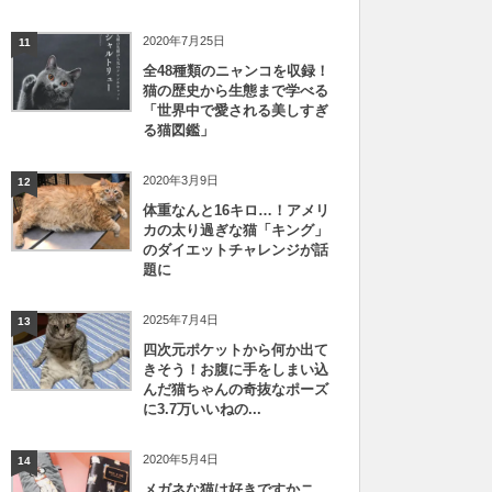
2020年7月25日
11
全48種類のニャンコを収録！
猫の歴史から生態まで学べる
「世界中で愛される美しすぎ
る猫図鑑」
2020年3月9日
12
体重なんと16キロ…！アメリ
カの太り過ぎな猫「キング」
のダイエットチャレンジが話
題に
2025年7月4日
13
四次元ポケットから何か出て
きそう！お腹に手をしまい込
んだ猫ちゃんの奇抜なポーズ
に3.7万いいねの...
2020年5月4日
14
メガネな猫は好きですかニ