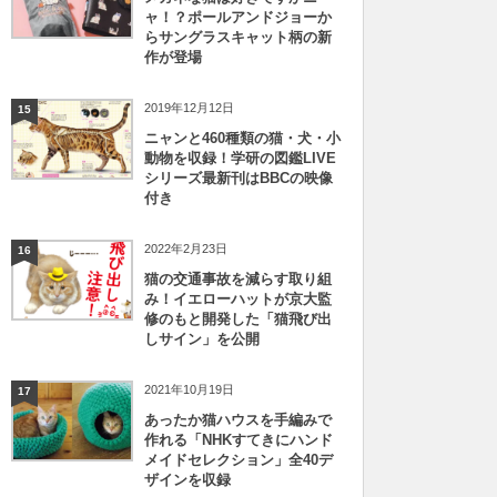
ャ！？ポールアンドジョーか
らサングラスキャット柄の新
作が登場
2019年12月12日
15
ニャンと460種類の猫・犬・小
動物を収録！学研の図鑑LIVE
シリーズ最新刊はBBCの映像
付き
2022年2月23日
16
猫の交通事故を減らす取り組
み！イエローハットが京大監
修のもと開発した「猫飛び出
しサイン」を公開
2021年10月19日
17
あったか猫ハウスを手編みで
作れる「NHKすてきにハンド
メイドセレクション」全40デ
ザインを収録