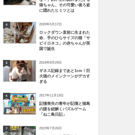
猫ちゃん、その可愛い後ろ姿
に隠れたヒミツとは
2020年5月17日
4
ロックダウン直前に生まれた
命、手のひらサイズの猫「サ
ビイロネコ」の赤ちゃんが英
国で誕生
2016年8月29日
5
ギネス記録まであと1cm！巨
大猫のメインクーンがデカす
ぎる
2017年11月13日
6
記憶喪失の青年が記憶と猫島
の謎を紐解くパズルゲーム
「ねこ島日記」
2023年7月26日
7