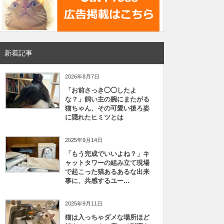
新着記事
2026年8月7日
「お前さっき◯◯したよ
な？」飼い主の腕にまたがる
猫ちゃん、その可愛い後ろ姿
に隠れたヒミツとは
2025年9月14日
「もう完成でいいよね？」キ
ャットタワーの組み立て現場
で起こった猫あるあるな出来
事に、共感するユー...
2025年9月11日
猫は入っちゃダメな場所ほど