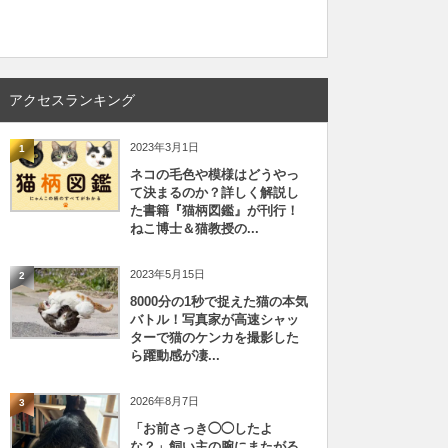
アクセスランキング
2023年3月1日
1
ネコの毛色や模様はどうやっ
て決まるのか？詳しく解説し
た書籍『猫柄図鑑』が刊行！
ねこ博士＆猫教授の...
2023年5月15日
2
8000分の1秒で捉えた猫の本気
バトル！写真家が高速シャッ
ターで猫のケンカを撮影した
ら躍動感が凄...
2026年8月7日
3
「お前さっき◯◯したよ
な？」飼い主の腕にまたがる