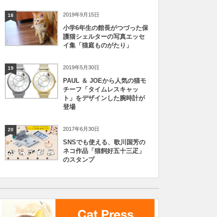
2019年9月15日
18
小学6年生の館長がつづった保
護猫シェルターの写真エッセ
イ集「猫庭ものがたり」
2019年5月30日
19
PAUL ＆ JOEから人気の猫モ
チーフ「タイムレスキャッ
ト」をデザインした腕時計が
登場
2017年6月30日
20
SNSでも使える、歌川国芳の
ネコ作品「猫飼好五十三疋」
のスタンプ