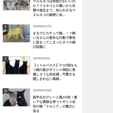
マヌルネコは何故かわいいの
か？イエネコとの違いから生
態や進化まで、知られざるマ
ヌルネコの秘密に迫...
2020年8月27日
8
まるでピカチュウ猫…！？飼
い主さんの意外な行動で黄色
に染まってしまったタイの猫
が話題に
2023年6月3日
9
【ニャルベロス】3つの頭をも
つ猫の姿がギリシャ神話に登
場しそうな存在感→可愛さを
隠しきれない黒猫...
2020年6月29日
10
顔半分がグレーと黒の2色！激
レアな模様を持つイギリス在
住の猫「ナルニア」の魅力に
迫る