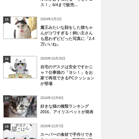
ス！」6/4まで販売...
2024年2月2日
15
魔王みたいな顔をした猫ちゃ
んがコワすぎる！飼い主さん
も思わずビビった写真に「2.4
万いいね」
2020年10月25日
16
自宅のデスクは安全ですかニ
ャ？仕事猫の「ヨシ！」をお
家で再現できるPCクッション
が登場
2016年12月9日
17
好きな猫の種類ランキング
2016、アイリスペットが発表
2020年12月7日
18
スーパーの食材で手作りでき