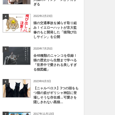
ぎる
2022年2月23日
4
猫の交通事故を減らす取り組
み！イエローハットが京大監
修のもと開発した「猫飛び出
しサイン」を公開
2020年7月25日
5
全48種類のニャンコを収録！
猫の歴史から生態まで学べる
「世界中で愛される美しすぎ
る猫図鑑」
2023年6月3日
6
【ニャルベロス】3つの頭をも
つ猫の姿がギリシャ神話に登
場しそうな存在感→可愛さを
隠しきれない黒猫...
2017年11月13日
7