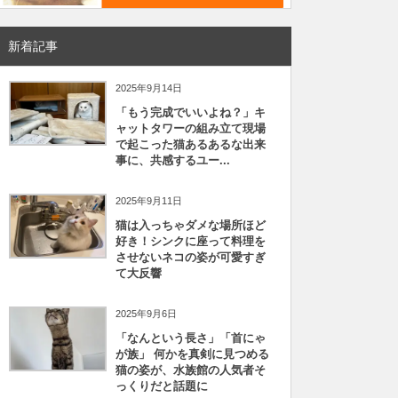
新着記事
2025年9月14日
「もう完成でいいよね？」キ
ャットタワーの組み立て現場
で起こった猫あるあるな出来
事に、共感するユー...
2025年9月11日
猫は入っちゃダメな場所ほど
好き！シンクに座って料理を
させないネコの姿が可愛すぎ
て大反響
2025年9月6日
「なんという長さ」「首にゃ
が族」 何かを真剣に見つめる
猫の姿が、水族館の人気者そ
っくりだと話題に