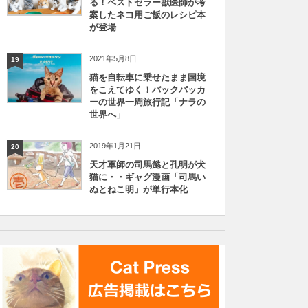
る！ベストセラー獣医師が考
案したネコ用ご飯のレシピ本
が登場
2021年5月8日
19
猫を自転車に乗せたまま国境
をこえてゆく！バックパッカ
ーの世界一周旅行記「ナラの
世界へ」
2019年1月21日
20
天才軍師の司馬懿と孔明が犬
猫に・・ギャグ漫画「司馬い
ぬとねこ明」が単行本化