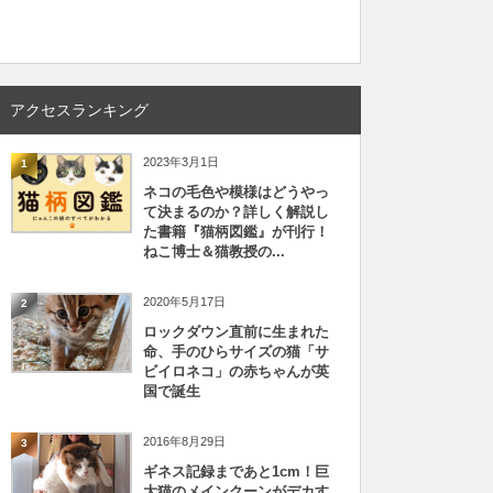
アクセスランキング
2023年3月1日
1
ネコの毛色や模様はどうやっ
て決まるのか？詳しく解説し
た書籍『猫柄図鑑』が刊行！
ねこ博士＆猫教授の...
2020年5月17日
2
ロックダウン直前に生まれた
命、手のひらサイズの猫「サ
ビイロネコ」の赤ちゃんが英
国で誕生
2016年8月29日
3
ギネス記録まであと1cm！巨
大猫のメインクーンがデカす