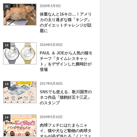
2020年3月9日
11
体重なんと16キロ…！アメリ
カの太り過ぎな猫「キング」
のダイエットチャレンジが話
題に
2019年5月30日
12
PAUL ＆ JOEから人気の猫モ
チーフ「タイムレスキャッ
ト」をデザインした腕時計が
登場
2017年6月30日
13
SNSでも使える、歌川国芳の
ネコ作品「猫飼好五十三疋」
のスタンプ
2019年5月10日
14
肉球フェチにはたまらニャ
イ、猫や犬など動物の肉球タ
オルが必ず当たる「くじフェ