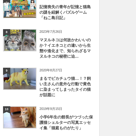
記憶喪失の青年が記憶と猫島
の謎を紐解くパズルゲーム
「ねこ島日記」
2023年7月26日
8
マヌルネコは何故かわいいの
か？イエネコとの違いから生
態や進化まで、知られざるマ
ヌルネコの秘密に迫...
2020年8月27日
9
まるでピカチュウ猫…！？飼
い主さんの意外な行動で黄色
に染まってしまったタイの猫
が話題に
2019年9月15日
10
小学6年生の館長がつづった保
護猫シェルターの写真エッセ
イ集「猫庭ものがたり」