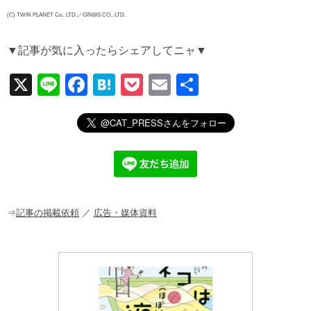
(C) TWIN PLANET Co., LTD.／GINBIS CO., LTD.
▼記事が気に入ったらシェアしてニャ▼
X
Li
F
H
P
E
共
n
a
at
o
m
有
e
c
e
ck
ail
e
n
et
b
a
o
o
⇒
記事の掲載依頼
／
広告・媒体資料
k