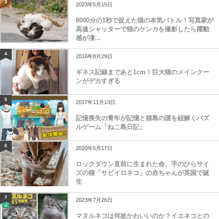
3
2023年5月15日
8000分の1秒で捉えた猫の本気バトル！写真家が
高速シャッターで猫のケンカを撮影したら躍動
感が凄...
4
2016年8月29日
ギネス記録まであと1cm！巨大猫のメインクー
ンがデカすぎる
5
2017年11月13日
記憶喪失の青年が記憶と猫島の謎を紐解くパズ
ルゲーム「ねこ島日記」
6
2020年5月17日
ロックダウン直前に生まれた命、手のひらサイ
ズの猫「サビイロネコ」の赤ちゃんが英国で誕
生
7
2023年7月26日
マヌルネコは何故かわいいのか？イエネコとの