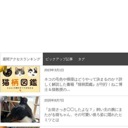
週間アクセスランキング
ピックアップ記事
タグ
1
2023年3月1日
ネコの毛色や模様はどうやって決まるのか？詳
しく解説した書籍『猫柄図鑑』が刊行！ねこ博
士＆猫教授の...
2
2026年8月7日
「お前さっき◯◯したよな？」飼い主の腕にま
たがる猫ちゃん、その可愛い後ろ姿に隠れたヒ
ミツとは