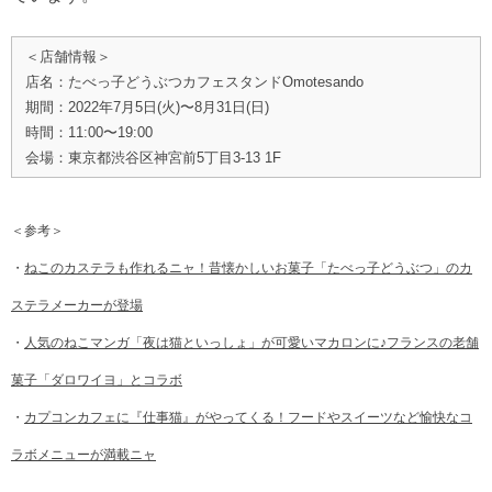
＜店舗情報＞
店名：たべっ子どうぶつカフェスタンドOmotesando
期間：2022年7月5日(火)〜8月31日(日)
時間：11:00〜19:00
会場：東京都渋谷区神宮前5丁目3-13 1F
＜参考＞
・
ねこのカステラも作れるニャ！昔懐かしいお菓子「たべっ子どうぶつ」のカ
ステラメーカーが登場
・
人気のねこマンガ「夜は猫といっしょ」が可愛いマカロンに♪フランスの老舗
菓子「ダロワイヨ」とコラボ
・
カプコンカフェに『仕事猫』がやってくる！フードやスイーツなど愉快なコ
ラボメニューが満載ニャ