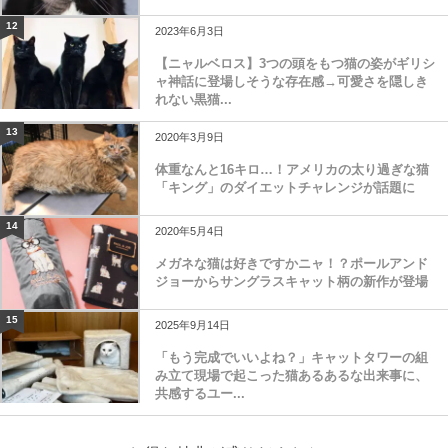
12
2023年6月3日
【ニャルベロス】3つの頭をもつ猫の姿がギリシ
ャ神話に登場しそうな存在感→可愛さを隠しき
れない黒猫...
13
2020年3月9日
体重なんと16キロ…！アメリカの太り過ぎな猫
「キング」のダイエットチャレンジが話題に
14
2020年5月4日
メガネな猫は好きですかニャ！？ポールアンド
ジョーからサングラスキャット柄の新作が登場
15
2025年9月14日
「もう完成でいいよね？」キャットタワーの組
み立て現場で起こった猫あるあるな出来事に、
共感するユー...