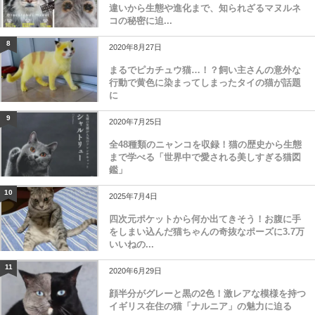
違いから生態や進化まで、知られざるマヌルネ
コの秘密に迫...
8
2020年8月27日
まるでピカチュウ猫…！？飼い主さんの意外な
行動で黄色に染まってしまったタイの猫が話題
に
9
2020年7月25日
全48種類のニャンコを収録！猫の歴史から生態
まで学べる「世界中で愛される美しすぎる猫図
鑑」
10
2025年7月4日
四次元ポケットから何か出てきそう！お腹に手
をしまい込んだ猫ちゃんの奇抜なポーズに3.7万
いいねの...
11
2020年6月29日
顔半分がグレーと黒の2色！激レアな模様を持つ
イギリス在住の猫「ナルニア」の魅力に迫る