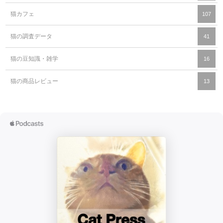
猫カフェ
107
猫の調査データ
41
猫の豆知識・雑学
16
猫の商品レビュー
13