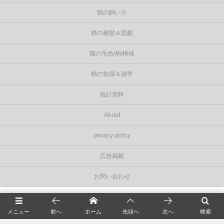
猫の飼い方
猫の種類＆図鑑
猫の毛色/柄/模様
猫の知識＆雑学
統計資料
About
privacy policy
広告掲載
お問い合わせ
©
2026
Cat Press（キャットプレス）
.
メニュー
前へ
ホーム
先頭へ
次へ
検索