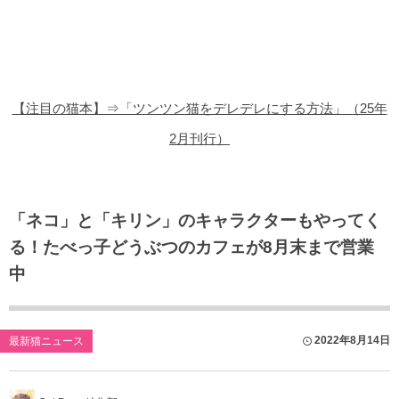
猫の商品レビュー
猫の豆知識・雑学
猫の調査データ
【注目の猫本】⇒「ツンツン猫をデレデレにする方法」（25年
猫の譲渡会
2月刊行）
猫の社会問題
猫のゲーム・アプリ
「ネコ」と「キリン」のキャラクターもやってく
る！たべっ子どうぶつのカフェが8月末まで営業
猫のフリー写真素材
中
2022年8月14日
最新猫ニュース