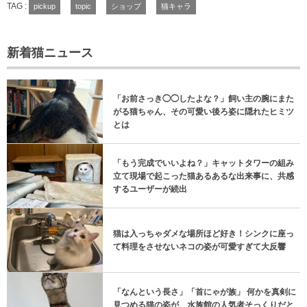
TAG :
pickup
topic
ショップ
猫キャラ
新着猫ニュース
「お前さっき◯◯したよな？」飼い主の腕にまた
がる猫ちゃん、その可愛い後ろ姿に隠れたヒミツ
とは
「もう完成でいいよね？」キャットタワーの組み
立て現場で起こった猫あるあるな出来事に、共感
するユーザーが続出
猫は入っちゃダメな場所ほど好き！シンクに座っ
て料理をさせないネコの姿が可愛すぎて大反響
「なんという長さ」「首にゃが族」 何かを真剣に
見つめる猫の姿が、水族館の人気者そっくりだと